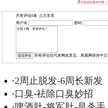
时刻追踪股市行情，
共有评论
0
条
点击查看
用户名
密码
所有评论仅代表网友意见，凤凰网保持中立
·
2周止脱发-6周长新发
·
口臭-祛除口臭妙招
·
啤酒肚-将军肚-是杀手