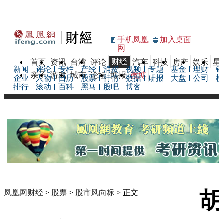
手机凤凰
加入桌面
网
财经
首页
资讯
台湾
评论
汽车
科技
房产
娱乐
新闻
评论
专栏
产经
消费
视频
专题
基金
理财
亲子
游戏
城市
论坛
博报
微博
企业
人物
日历
股票
行情
数据
研报
大盘
公司
排行
滚动
百科
黑马
股吧
博客
凤凰网财经
>
股票
>
股市风向标
> 正文