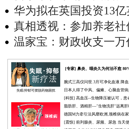
华为拟在英国投资13亿英
真相透视：参加养老社
温家宝：财政收支一万
[专家] 鼻炎、咽炎久为何治不愈 8
腕式三高仪问世.3月可净化血液.降
日本人得了中风、偏瘫、心脑血管病
失眠/抑郁可摆脱药物困扰
[科技] 高血压--生物降压被认可，
脂肪肝、酒精肝---"生物洗肝"远离
德国M力牵引法风靡欧洲,颈椎病在
[震惊] 前列腺炎、尿频、尿急 当天