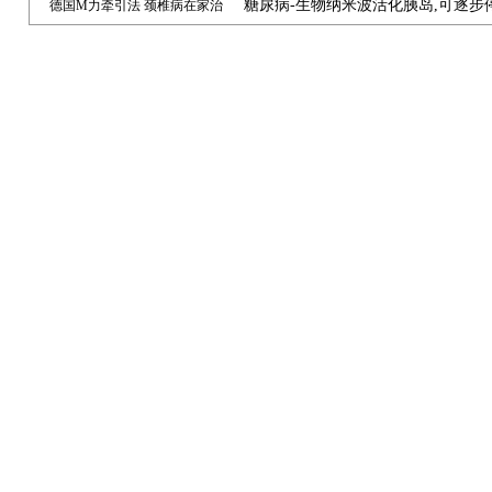
糖尿病-生物纳米波活化胰岛,可逐步
德国M力牵引法 颈椎病在家治