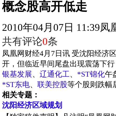
概念股高开低走
2010年04月07日 11:39
凤
共有评论
0
条
凤凰网财经4月7日讯 受沈阳经
开，但临近早间尾盘出现震荡下行
银基发展
、
辽通化工
、
*ST锦化
午
*ST东电
、
联美控股
等个股则跌幅
相关专题：
沈阳经济区域规划