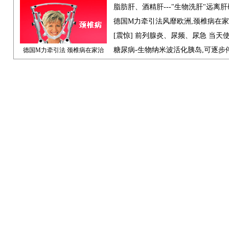
脂肪肝、酒精肝---"生物洗肝"远离
德国M力牵引法风靡欧洲,颈椎病在
[震惊] 前列腺炎、尿频、尿急 当天
糖尿病-生物纳米波活化胰岛,可逐步
德国M力牵引法 颈椎病在家治