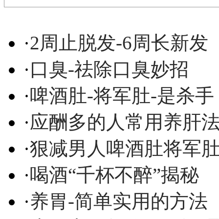
·
2周止脱发-6周长新发
·
口臭-祛除口臭妙招
·
啤酒肚-将军肚-是杀手
·
应酬多的人常用养肝
·
狠减男人啤酒肚将军
·
喝酒“千杯不醉”揭秘
·
养胃-简单实用的方法