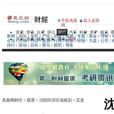
手机凤凰
加入桌面
网
财经
首页
资讯
台湾
评论
汽车
科技
房产
娱乐
新闻
评论
专栏
产经
消费
视频
专题
基金
理财
亲子
游戏
城市
论坛
博报
微博
企业
人物
日历
股票
行情
数据
研报
大盘
公司
排行
滚动
百科
黑马
股吧
博客
凤凰网财经
>
股票
>
沈阳经济区域规划
> 正文