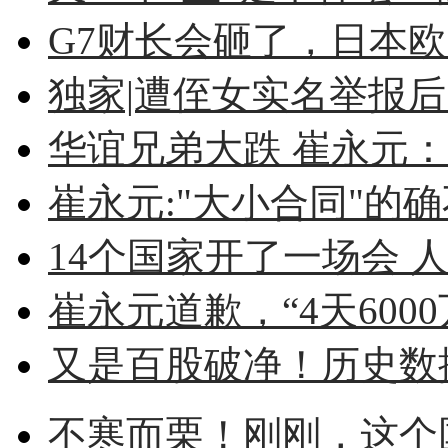
G7财长会砸了，日本
独家|遭侄女实名举报后 
华谊兄弟大跌 崔永元：不
崔永元:"大小合同"的确不
14个国家开了一场会 人
崔永元道歉，“4天6000
又是百股破净！历史数据
不寒而栗！刚刚，这个