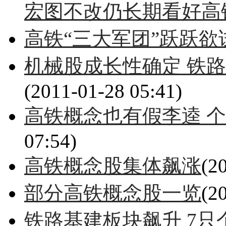
宏图不改仍长期看好高
高铁“三大军团”跃跃欲
机械股成长性确定 铁路
(2011-01-28 05:41)
高铁概念也有假李逵 
07:54)
高铁概念股集体飙涨
(2
部分高铁概念股一览
(2
铁路基建板块飙升 7只