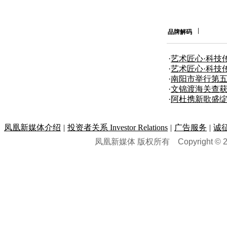
品牌解码
·
艺术匠心·科技
团合作发布
·
艺术匠心·科技
团合作发布
·
南阳市举行第五
奖”颁奖仪式
·
文锦渡海关查获
·
阿杜携新歌盛绽
凤凰新媒体介绍
|
投资者关系 Investor Relations
|
广告服务
|
诚
凤凰新媒体 版权所有
Copyright © 20