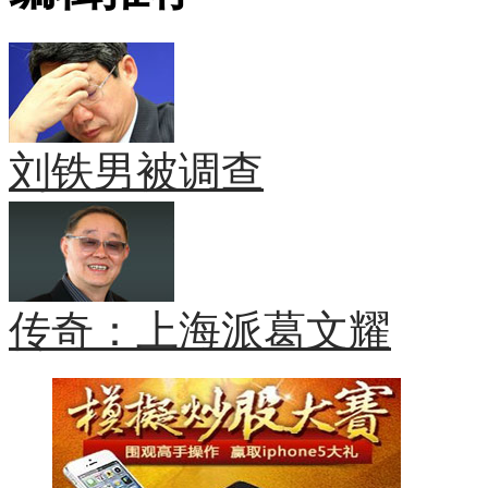
刘铁男被调查
传奇：上海派葛文耀