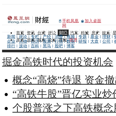
手机凤凰
加入桌面
网
财经
首页
资讯
台湾
评论
汽车
科技
房产
娱乐
新闻
评论
专栏
产经
消费
视频
专题
基金
理财
亲子
游戏
城市
论坛
博报
微博
企业
人物
日历
股票
行情
数据
研报
大盘
公司
排行
滚动
百科
黑马
股吧
博客
掘金高铁时代的投资机会
概念“高烧”待退 资金
“高铁牛股”晋亿实业炒
个股普涨之下高铁概念