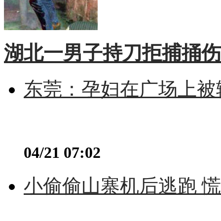
湖北一男子持刀拒捕捅伤
东莞：孕妇在广场上被辅
04/21 07:02
小偷偷山寨机后逃跑 慌不