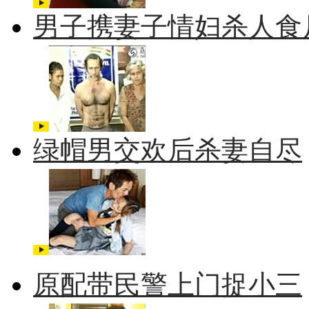
男子携妻子情妇杀人食
绿帽男交欢后杀妻自尽
原配带民警上门捉小三