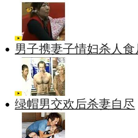
男子携妻子情妇杀人食
绿帽男交欢后杀妻自尽