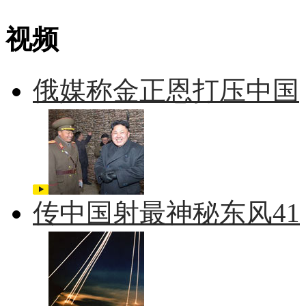
视频
俄媒称金正恩打压中国
传中国射最神秘东风41