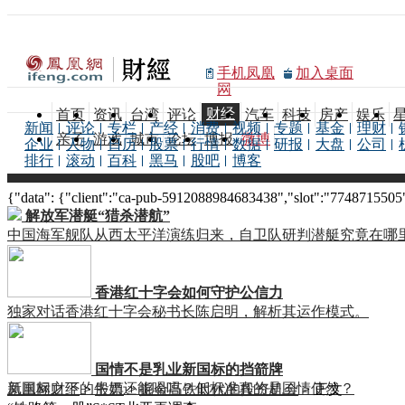
手机凤凰
加入桌面
网
财经
首页
资讯
台湾
评论
汽车
科技
房产
娱乐
新闻
评论
专栏
产经
消费
视频
专题
基金
理财
亲子
游戏
城市
论坛
博报
微博
企业
人物
日历
股票
行情
数据
研报
大盘
公司
排行
滚动
百科
黑马
股吧
博客
{"data": {"client":"ca-pub-5912088984683438","slot":"7748715505"},
解放军潜艇“猎杀潜航”
中国海军舰队从西太平洋演练归来，自卫队研判潜艇究竟在哪
香港红十字会如何守护公信力
独家对话香港红十字会秘书长陈启明，解析其运作模式。
国情不是乳业新国标的挡箭牌
新国标之下的牛奶还能喝吗？低标准真的是国情使然？
凤凰网财经
>
股票
>
掘金高铁时代的投资机会
> 正文