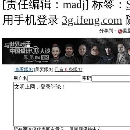
[责任编辑：madj]
标签：
用手机登录
3g.ifeng.com
分享到：
凤
[查看跟帖]
我要跟帖
已有
0
条跟帖
用户名
密码
所有评论仅代表网友意见，凤凰网保持中立。