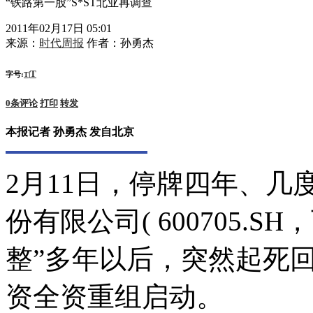
“铁路第一股”S*ST北亚再调查
2011年02月17日 05:01
来源：
时代周报
作者：
孙勇杰
T
字号:
|
T
0
条评论
打印
转发
本报记者 孙勇杰 发自北京
2月11日，停牌四年、几
份有限公司( 600705.SH
整”多年以后，突然起死
资全资重组启动。