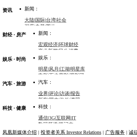
新闻：
资讯
大陆
|
国际
|
台湾
|
社会
深度
|
专题
|
图片
中国政要资料库
新闻：
财经 · 房产
评论：
宏观经济
|
环球财经
商业新闻
|
民生消费
时事开讲
娱乐：
娱乐 · 时尚
评论：
军事：
明星
|
风月
|
江湖
|
明星库
商业评论
|
宏观分析
电影
|
百步穿影
|
观影团
防务观察
|
防务写真
金融观察
|
财知道
星座
|
塔罗
|
演出
汽车：
汽车 · 旅游
中国军情
|
环球军情
外媒视角
凤凰网·非常道
|
星光邦
业界
|
评论
|
访谈
|
报告
体育：
股票：
时尚：
新车
|
国内
|
海外
|
谍照
购车
|
导购
|
试驾
|
图解
科技：
NBA
|
CBA
|
大局观
科技 · 健康
炒股大赛
|
图解资金流向
时装
|
美容
|
美体
|
论坛
文化
|
人文
|
酷车
|
游记
中超
|
国际足球
|
图片
投资观察
|
龙虎榜点评
化妆品库
|
试用中心
通信
|
3G
|
互联网
|
IT
用车
|
专栏
|
二手车
黑马追踪
|
明星分析师
情感
|
奢侈品
|
图片
数码频道
|
笔记本
历史：
赛事
|
城市站
|
经销商
时尚品牌库
科技专题
|
探索
论坛
|
报价库
|
图片库
凤凰新媒体介绍
|
投资者关系 Investor Relations
|
广告服务
|
诚
理财：
轶闻秘档
|
历史映像室