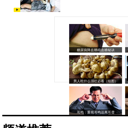
糖尿病降血糖稳血糖秘诀
男人吃什么强壮必看（组图）
耳鸣：重视耳鸣远离耳聋