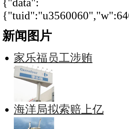
{"data":
{"tuid":"u3560060","w":640
新闻图片
家乐福员工涉贿
海洋局拟索赔上亿