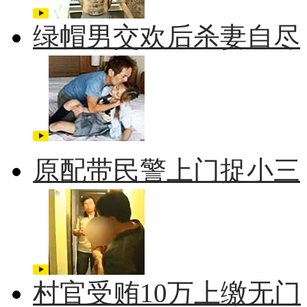
绿帽男交欢后杀妻自尽
原配带民警上门捉小三
村官受贿10万上缴无门