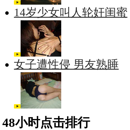
14岁少女叫人轮奸闺蜜
女子遭性侵 男友熟睡
48小时点击排行