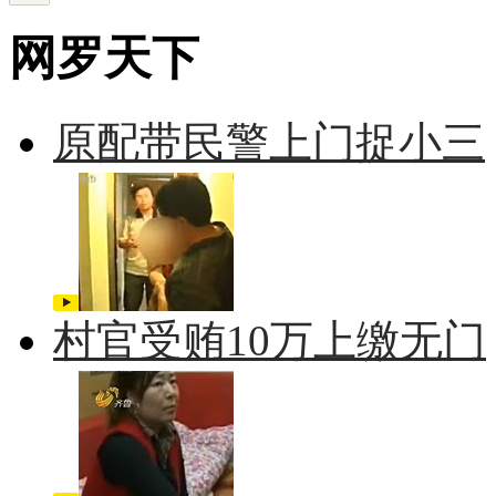
网罗天下
原配带民警上门捉小三
村官受贿10万上缴无门