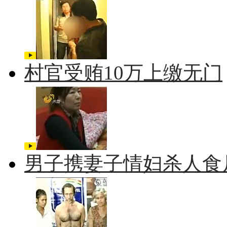
村官受贿10万上缴无门
男子携妻子情妇杀人食