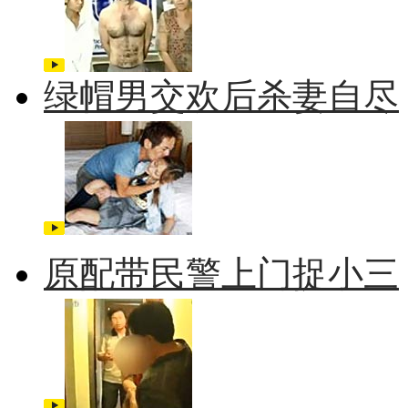
绿帽男交欢后杀妻自尽
原配带民警上门捉小三