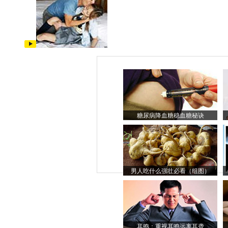
糖尿病降血糖稳血糖秘诀
男人吃什么强壮必看（组图）
耳鸣：重视耳鸣远离耳聋