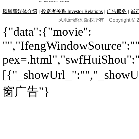
黑马追踪
|
明星分析师
情感
|
奢侈品
|
图片
数码频道
|
笔记本
历史：
赛事
|
城市站
|
经销商
时尚品牌库
科技专题
|
探索
论坛
|
报价库
|
图片库
凤凰新媒体介绍
|
投资者关系 Investor Relations
|
广告服务
|
诚
理财：
轶闻秘档
|
历史映像室
凤凰新媒体 版权所有
Copyright © 20
健康：
历史专题
|
民间说史
城市：
基金
|
理财
|
银行
|
保险
{"data":{"movie":
外汇
|
期货
|
黄金
养生
|
食疗
|
心理
|
疾病
文化：
对话
|
专栏
|
城市之星
收藏
|
职场
热点
|
论坛
|
找大夫
陕西
|
河南
|
广州
|
重庆
"","IfengWindowSource":"",
文化时评
|
文坛往事
图库
|
百科
|
疾病查询
青岛
|
福州
|
厦门
|
宁波
房产：
人文轶闻
|
文化热点
专题
|
卡路里计算器
辽宁
|
山东
|
天津
pex=.html","swfHuiShou":""
视频
|
健康无小事
资讯
|
政策
|
市场
|
专题
教育：
旅游：
高清大图
|
豪宅
|
家居
[{"_showUrl_":"","_showUrl
建筑
|
风水
|
访谈
|
置业
高考
|
公务员
|
考研
百家迹忆
|
全球GO
|
专题
房企
|
曝光
|
新盘
|
公寓
育人者
|
教育投诉
游中感动
|
红酒美食
别墅
|
商业
|
旅游
|
海外
窗广告"}
出境游
|
国内游
|
周边游
养老
|
热帖
|
宅男宅女
列国志
|
九州记
|
浮生闲
景点大全
|
高清大图