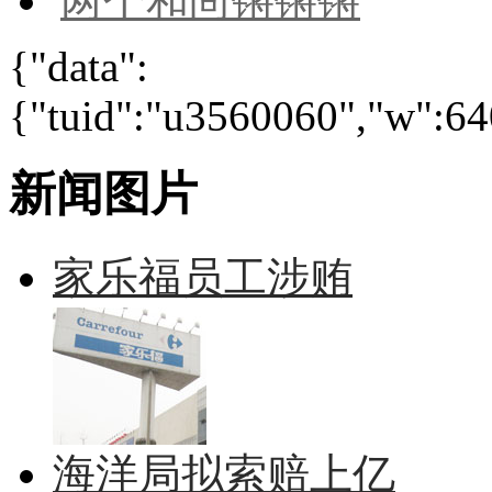
两个和尚锵锵锵
{"data":
{"tuid":"u3560060","w":640
新闻图片
家乐福员工涉贿
海洋局拟索赔上亿