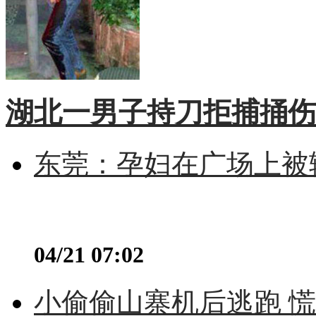
湖北一男子持刀拒捕捅伤
东莞：孕妇在广场上被辅
04/21 07:02
小偷偷山寨机后逃跑 慌不