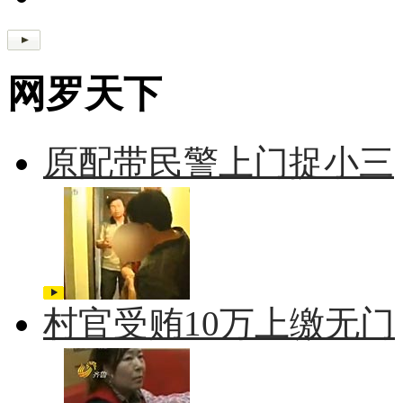
网罗天下
原配带民警上门捉小三
村官受贿10万上缴无门