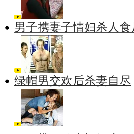
男子携妻子情妇杀人食
绿帽男交欢后杀妻自尽