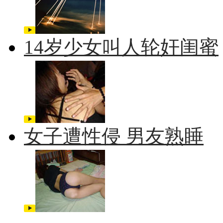
14岁少女叫人轮奸闺蜜
女子遭性侵 男友熟睡