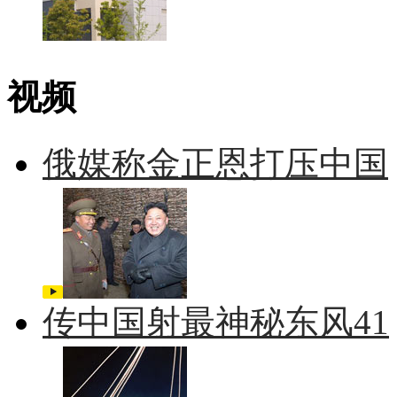
视频
俄媒称金正恩打压中国
传中国射最神秘东风41