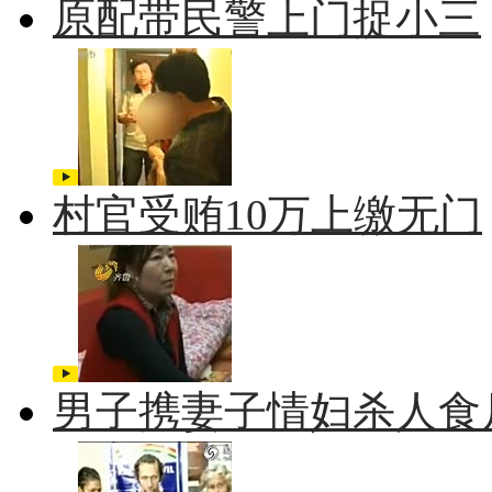
原配带民警上门捉小三
村官受贿10万上缴无门
男子携妻子情妇杀人食