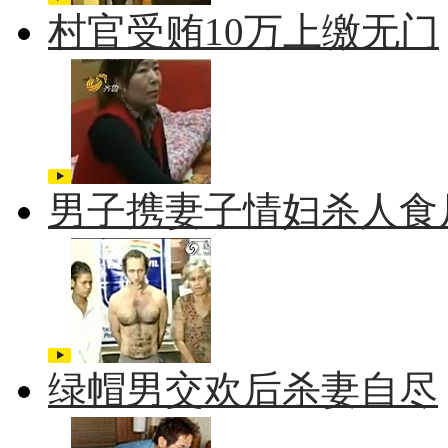
村官受贿10万上缴无门
男子携妻子情妇杀人食
绿帽男交欢后杀妻自尽