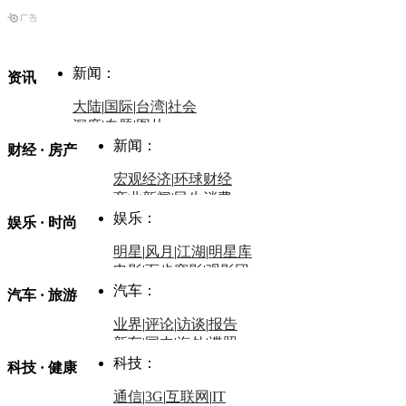
新闻：
资讯
大陆
|
国际
|
台湾
|
社会
深度
|
专题
|
图片
中国政要资料库
新闻：
财经 · 房产
评论：
宏观经济
|
环球财经
商业新闻
|
民生消费
时事开讲
娱乐：
娱乐 · 时尚
评论：
军事：
明星
|
风月
|
江湖
|
明星库
商业评论
|
宏观分析
电影
|
百步穿影
|
观影团
防务观察
|
防务写真
金融观察
|
财知道
星座
|
塔罗
|
演出
汽车：
汽车 · 旅游
中国军情
|
环球军情
外媒视角
凤凰网·非常道
|
星光邦
业界
|
评论
|
访谈
|
报告
体育：
股票：
时尚：
新车
|
国内
|
海外
|
谍照
购车
|
导购
|
试驾
|
图解
科技：
NBA
|
CBA
|
大局观
科技 · 健康
炒股大赛
|
图解资金流向
时装
|
美容
|
美体
|
论坛
文化
|
人文
|
酷车
|
游记
中超
|
国际足球
|
图片
投资观察
|
龙虎榜点评
化妆品库
|
试用中心
通信
|
3G
|
互联网
|
IT
用车
|
专栏
|
二手车