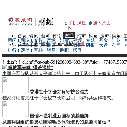
手机凤凰
加入桌面
网
财经
首页
资讯
台湾
评论
汽车
科技
房产
娱乐
新闻
评论
专栏
产经
消费
视频
专题
基金
理财
亲子
游戏
城市
论坛
博报
微博
企业
人物
日历
股票
行情
数据
研报
大盘
公司
排行
滚动
百科
黑马
股吧
博客
{"data": {"client":"ca-pub-5912088984683438","slot":"7748715505"},
解放军潜艇“猎杀潜航”
中国海军舰队从西太平洋演练归来，自卫队研判潜艇究竟在哪
香港红十字会如何守护公信力
独家对话香港红十字会秘书长陈启明，解析其运作模式。
国情不是乳业新国标的挡箭牌
新国标之下的牛奶还能喝吗？低标准真的是国情使然？
凤凰网财经
>
股票
>
掘金高铁时代的投资机会
> 正文