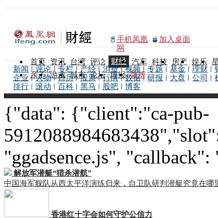
手机凤凰
加入桌面
网
财经
首页
资讯
台湾
评论
汽车
科技
房产
娱乐
新闻
评论
专栏
产经
消费
视频
专题
基金
理财
亲子
游戏
城市
论坛
博报
微博
企业
人物
日历
股票
行情
数据
研报
大盘
公司
排行
滚动
百科
黑马
股吧
博客
{"data": {"client":"ca-pub-
5912088984683438","slot":
"ggadsence.js", "callback":
解放军潜艇“猎杀潜航”
中国海军舰队从西太平洋演练归来，自卫队研判潜艇究竟在哪
香港红十字会如何守护公信力