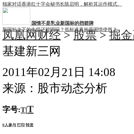
独家对话香港红十字会秘书长陈启明，解析其运作模式。
国情不是乳业新国标的挡箭牌
新国标之下的牛奶还能喝吗？低标准真的是国情使然？
凤凰网财经
>
股票
>
掘金
基建新三网
2011年02月21日 14:08
来源：
股市动态分析
T
字号:
|
T
0
人参与
打印
转发