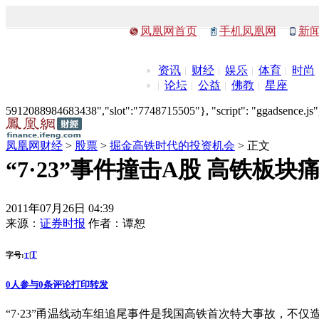
凤凰网首页
手机凤凰网
新
资讯
财经
娱乐
体育
时尚
论坛
公益
佛教
星座
5912088984683438","slot":"7748715505"}, "script": "ggadsence.js",
凤凰网财经
>
股票
>
掘金高铁时代的投资机会
> 正文
“7·23”事件撞击A股 高铁板块痛
2011年07月26日 04:39
来源：
证券时报
作者：
谭恕
T
字号:
|
T
0
人参与
0
条评论
打印
转发
“7·23”甬温线动车组追尾事件是我国高铁首次特大事故，不