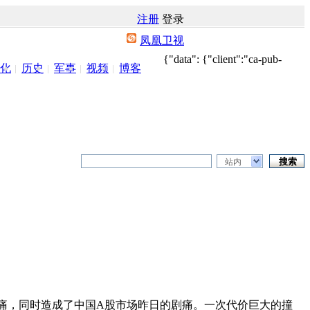
注册
登录
凤凰卫视
{"data": {"client":"ca-pub-
化
历史
军事
视频
博客
站内
的巨痛，同时造成了中国A股市场昨日的剧痛。一次代价巨大的撞