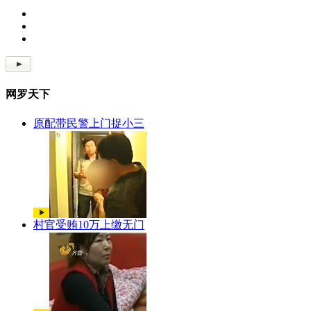
网罗天下
原配带民警上门捉小三
村官受贿10万上缴无门