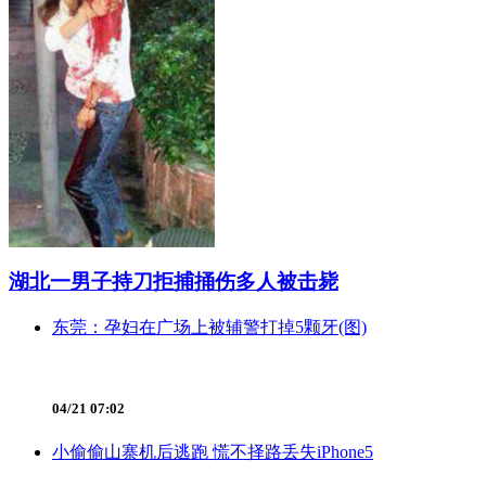
湖北一男子持刀拒捕捅伤多人被击毙
东莞：孕妇在广场上被辅警打掉5颗牙(图)
04/21 07:02
小偷偷山寨机后逃跑 慌不择路丢失iPhone5