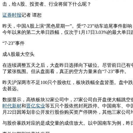
击，给A股、投资者、行业将留下什么呢？
证券时报
记者 谭恕
昨天，中国A股上演“黑色星期一”。受“7·23”动车追尾事件
今年以来的第二大单日跌幅，仅次于1月17日3.03%的最大单日
“7·23”事件
成A股最大空头
在连续调整五天之后，大盘昨日选择向下破位。尽管前日已有
了紧张氛围。但从盘面看，真正的空方力量来自“7·23”事件。
昨天沪深两市不足100只个股收红，板块跌幅全盘皆墨。盘中跌
去甚远。
数据显示，高铁板块32家公司中，27家公司自开盘便大幅跳空
时代新材
和
晋亿实业
等五只个股依然封死跌停。中国南车、中国北车大
月22日因筹划非公开发行股份购买资产停牌外，其他三家公司均
与股价暴跌对应的是成交量的成倍放大。以中国南车为例，昨日该