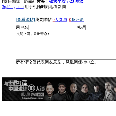
[责任编辑：liyang]
标签：
板块个股
7·23
鼎汉
3g.ifeng.com
用手机随时随地看新闻
[查看跟帖]
我要跟帖
0
人参与
0
条评论
用户名
密码
所有评论仅代表网友意见，凤凰网保持中立。