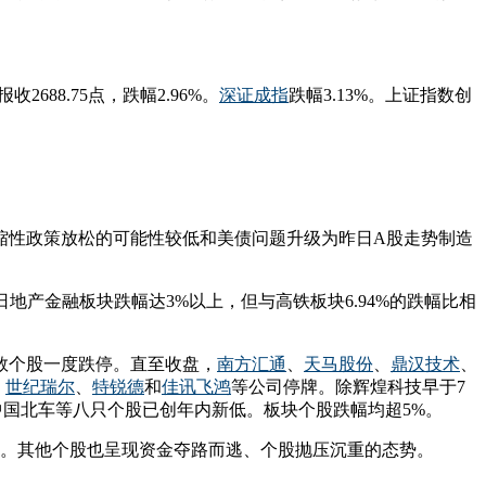
报收2688.75点，跌幅2.96%。
深证成指
跌幅3.13%。上证指数创
缩性政策放松的可能性较低和美债问题升级为昨日A股走势制造
地产金融板块跌幅达3%以上，但与高铁板块6.94%的跌幅比相
数个股一度跌停。直至收盘，
南方汇通
、
天马股份
、
鼎汉技术
、
、
世纪瑞尔
、
特锐德
和
佳讯飞鸿
等公司停牌。除辉煌科技早于7
、中国北车等八只个股已创年内新低。板块个股跌幅均超5%。
8倍。其他个股也呈现资金夺路而逃、个股抛压沉重的态势。