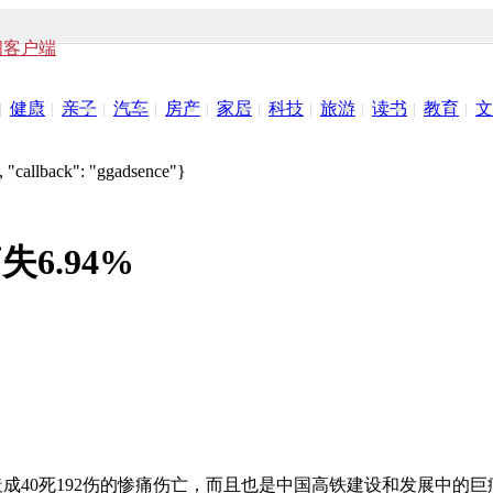
闻客户端
健康
亲子
汽车
房产
家居
科技
旅游
读书
教育
文
 "callback": "ggadsence"}
失6.94%
仅造成40死192伤的惨痛伤亡，而且也是中国高铁建设和发展中