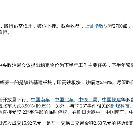
影响，股指跳空低开，破位下挫。截至收盘，
上证指数
失守2700点，
跌幅。
中央政治局会议提出稳定物价为下半年工作主要任务，下半年紧
幅第一的是铁路基建板块，即高铁板块，跌幅达6.94%。尽管昨日
低开放量下行。
中国南车
、
中国北车
、
中铁二局
、
中国铁建
等多
跌8.90%和9.69%。另外，与“7·23”事件相关的
辉煌科技
直接受“7·23”事件影响临时停牌。在昨日大跌中，中国南车
股成交15.92亿元，是前一交易日交易金额2.63亿元的将近