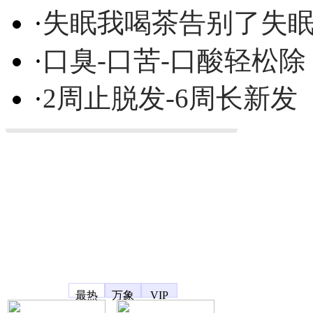
·
失眠我喝茶告别了失
·
口臭-口苦-口酸轻松除
·
2周止脱发-6周长新发
凤凰宽频
最热
万象
VIP