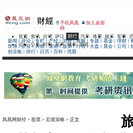
手机凤凰
加入桌面
网
财经
首页
资讯
台湾
评论
汽车
体育
娱乐
军事
新闻
评论
专栏
产经
消费
视频
专题
基金
理财
论坛
公益
时尚
房产
城市
游戏
世博
企业
人物
滚动
股票
行情
大盘
晨会
公司
创业板
排行
日历
百科
优股
旅
凤凰网财经
>
股票
>
宏观策略
> 正文