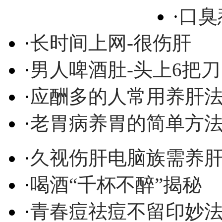
·
口臭
·
长时间上网-很伤肝
·
男人啤酒肚-头上6把刀
·
应酬多的人常用养肝
·
老胃病养胃的简单方
·
久视伤肝电脑族需养
·
喝酒“千杯不醉”揭秘
·
青春痘祛痘不留印妙