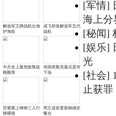
[军情]
海上分
解放军王牌战机出海
成飞研发解放军五代
[秘闻]
护海权
战机
[娱乐]
光
中共史上最危险叛徒
张国焘叛党最后是何
[社会]
顾顺章
下场
止获罪
苏紫紫上锵锵三人行
周立波富婆新娘婚史
聊裸模
曝光