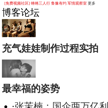
[免费视频社区]
锵锵三人行
鲁豫有约
军情观察室
更多
博客论坛
充气娃娃制作过程实拍
最幸福的姿势
·
张茉楠：国企两万亿