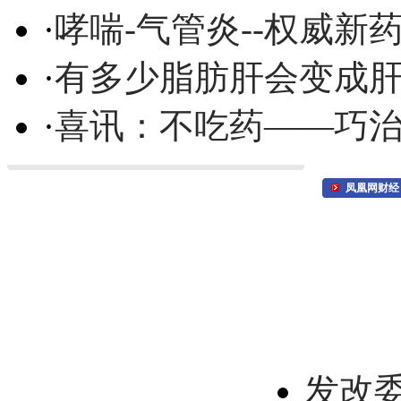
·
哮喘-气管炎--权威
·
有多少脂肪肝会变成
·
喜讯：不吃药——巧
凤凰网财经
发改