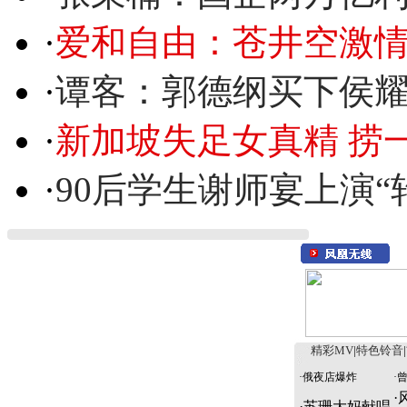
·
爱和自由：苍井空激情
·
谭客：郭德纲买下侯
·
新加坡失足女真精 捞
·
90后学生谢师宴上演“
精彩MV
|
特色铃音
|
·
俄夜店爆炸
·
·
·
苏珊大妈献唱