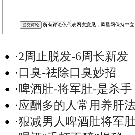
所有评论仅代表网友意见，凤凰网保持中立
·
2周止脱发-6周长新发
·
口臭-祛除口臭妙招
·
啤酒肚-将军肚-是杀手
·
应酬多的人常用养肝
·
狠减男人啤酒肚将军