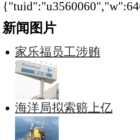
{"tuid":"u3560060","w":640
新闻图片
家乐福员工涉贿
海洋局拟索赔上亿