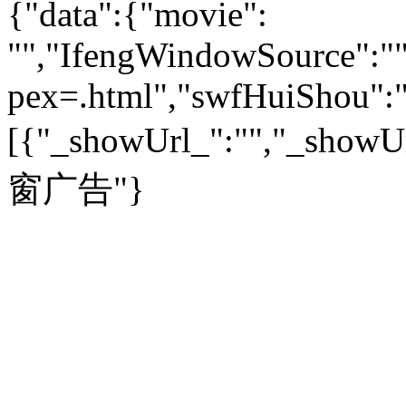
{"data":{"movie":
外汇
|
期货
|
黄金
养生
|
食疗
|
心理
|
疾病
文化：
对话
|
专栏
|
城市之星
收藏
|
职场
热点
|
论坛
|
找大夫
陕西
|
河南
|
广州
|
重庆
"","IfengWindowSource":"",
文化时评
|
文坛往事
图库
|
百科
|
疾病查询
青岛
|
福州
|
厦门
|
宁波
房产：
人文轶闻
|
文化热点
专题
|
卡路里计算器
辽宁
|
山东
|
天津
pex=.html","swfHuiShou":""
视频
|
健康无小事
资讯
|
政策
|
市场
|
专题
教育：
旅游：
高清大图
|
豪宅
|
家居
[{"_showUrl_":"","_showUrl
建筑
|
风水
|
访谈
|
置业
高考
|
公务员
|
考研
百家迹忆
|
全球GO
|
专题
房企
|
曝光
|
新盘
|
公寓
育人者
|
教育投诉
游中感动
|
红酒美食
别墅
|
商业
|
旅游
|
海外
窗广告"}
出境游
|
国内游
|
周边游
养老
|
热帖
|
宅男宅女
列国志
|
九州记
|
浮生闲
景点大全
|
高清大图