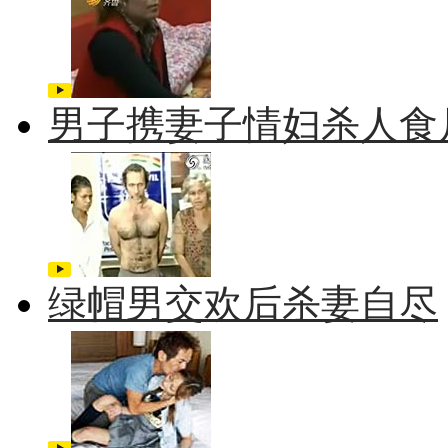
男子携妻子情妇杀人食
绿帽男交欢后杀妻自尽