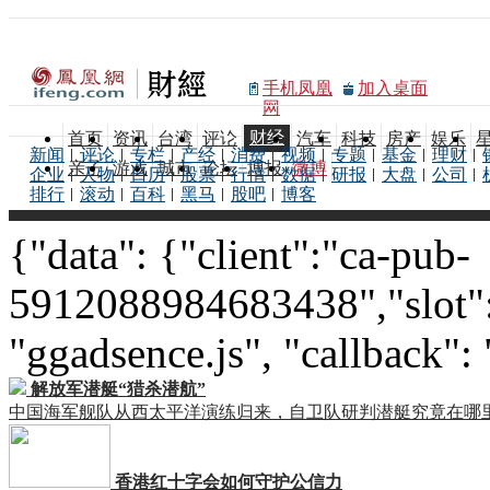
手机凤凰
加入桌面
网
财经
首页
资讯
台湾
评论
汽车
科技
房产
娱乐
新闻
评论
专栏
产经
消费
视频
专题
基金
理财
亲子
游戏
城市
论坛
博报
微博
企业
人物
日历
股票
行情
数据
研报
大盘
公司
排行
滚动
百科
黑马
股吧
博客
{"data": {"client":"ca-pub-
5912088984683438","slot":
"ggadsence.js", "callback":
解放军潜艇“猎杀潜航”
中国海军舰队从西太平洋演练归来，自卫队研判潜艇究竟在哪
香港红十字会如何守护公信力