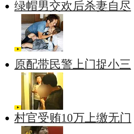
绿帽男交欢后杀妻自尽
原配带民警上门捉小三
村官受贿10万上缴无门