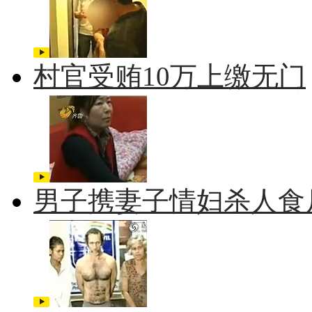
村官受贿10万上缴无门
男子携妻子情妇杀人食