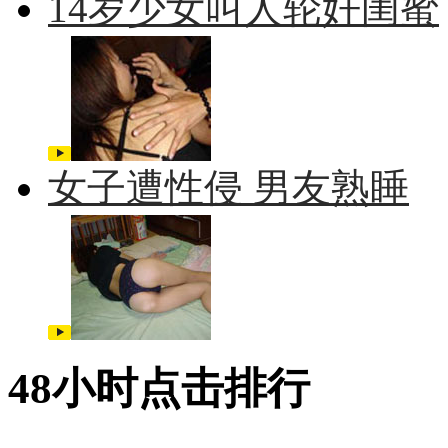
14岁少女叫人轮奸闺蜜
女子遭性侵 男友熟睡
48小时点击排行