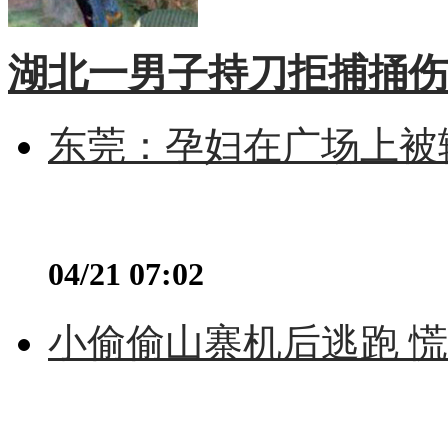
湖北一男子持刀拒捕捅伤
东莞：孕妇在广场上被辅
04/21 07:02
小偷偷山寨机后逃跑 慌不