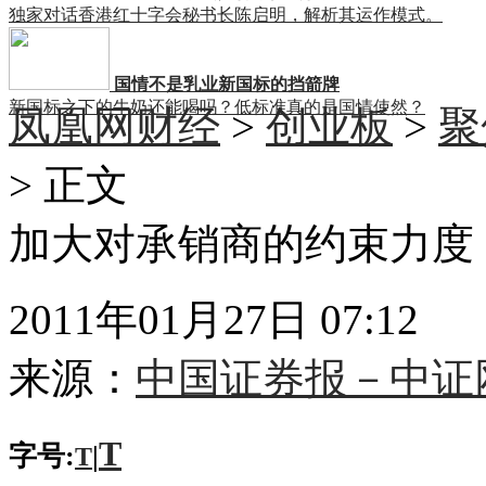
独家对话香港红十字会秘书长陈启明，解析其运作模式。
国情不是乳业新国标的挡箭牌
新国标之下的牛奶还能喝吗？低标准真的是国情使然？
凤凰网财经
>
创业板
>
聚
> 正文
加大对承销商的约束力度
2011年01月27日 07:12
来源：
中国证券报－中证
T
字号:
|
T