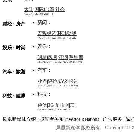
大陆
|
国际
|
台湾
|
社会
深度
|
专题
|
图片
中国政要资料库
新闻：
财经 · 房产
评论：
宏观经济
|
环球财经
商业新闻
|
民生消费
时事开讲
娱乐：
娱乐 · 时尚
评论：
军事：
明星
|
风月
|
江湖
|
明星库
商业评论
|
宏观分析
电影
|
百步穿影
|
观影团
防务观察
|
防务写真
金融观察
|
财知道
星座
|
塔罗
|
演出
汽车：
汽车 · 旅游
中国军情
|
环球军情
外媒视角
凤凰网·非常道
|
星光邦
业界
|
评论
|
访谈
|
报告
体育：
股票：
时尚：
新车
|
国内
|
海外
|
谍照
购车
|
导购
|
试驾
|
图解
科技：
NBA
|
CBA
|
大局观
科技 · 健康
炒股大赛
|
图解资金流向
时装
|
美容
|
美体
|
论坛
文化
|
人文
|
酷车
|
游记
中超
|
国际足球
|
图片
投资观察
|
龙虎榜点评
化妆品库
|
试用中心
通信
|
3G
|
互联网
|
IT
用车
|
专栏
|
二手车
黑马追踪
|
明星分析师
情感
|
奢侈品
|
图片
数码频道
|
笔记本
历史：
赛事
|
城市站
|
经销商
时尚品牌库
科技专题
|
探索
论坛
|
报价库
|
图片库
凤凰新媒体介绍
|
投资者关系 Investor Relations
|
广告服务
|
诚
理财：
轶闻秘档
|
历史映像室
凤凰新媒体 版权所有
Copyright © 20
健康：
历史专题
|
民间说史
城市：
基金
|
理财
|
银行
|
保险