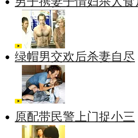
男子携妻子情妇杀人食
绿帽男交欢后杀妻自尽
原配带民警上门捉小三