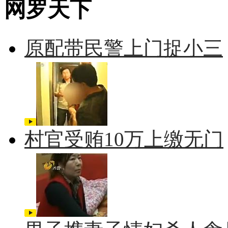
网罗天下
原配带民警上门捉小三
村官受贿10万上缴无门