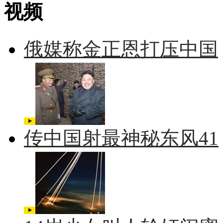
视频
俄媒称金正恩打压中国
传中国射最神秘东风41