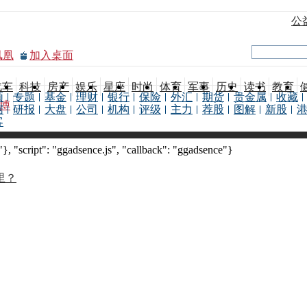
公
凤凰
加入桌面
汽车
科技
房产
娱乐
星座
时尚
体育
军事
历史
读书
教育
频
专题
基金
理财
银行
保险
外汇
期货
贵金属
收藏
博
据
研报
大盘
公司
机构
评级
主力
荐股
图解
新股
客
 "script": "ggadsence.js", "callback": "ggadsence"}
里？