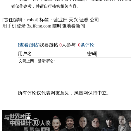
者仅作参考，并请自行核实相关内容。
[责任编辑：robot]
标签：
营业部
天兴
证券
公司
用手机登录
3g.ifeng.com
随时随地看新闻
[查看跟帖]
我要跟帖
0
人参与
0
条评论
用户名
密码
所有评论仅代表网友意见，凤凰网保持中立。