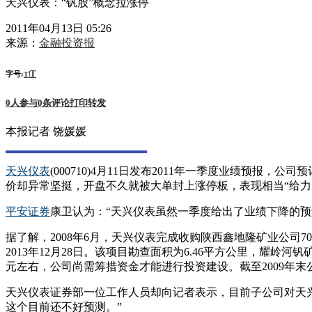
天兴仪表：“钒股”概念拉涨停
2011年04月13日 05:26
来源：
金融投资报
T
字号:
|
T
0
人参与
0
条评论
打印
转发
本报记者 饶媛媛
天兴仪表
(000710)4月11日发布2011年一季度业绩预报，公
价却异常坚挺，开盘不久就被大单封上涨停板，表现相当“给力
平安证券
康卫认为：“天兴仪表虽然一季度给出了业绩下降的
据了解，2008年6月，天兴仪表完成收购陕西鑫地隆矿业公司70%
2013年12月28日。该项目勘查面积为6.46平方公里，耀岭河
元左右，公司尚需筹措资金才能进行投资建设。截至2009年
天兴仪表证券部一位工作人员却向记者表示，目前子公司对天
这个目前还不好预测。”