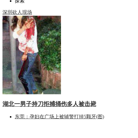
探索
深圳砍人现场
湖北一男子持刀拒捕捅伤多人被击毙
东莞：孕妇在广场上被辅警打掉5颗牙(图)