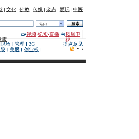
益
|
文化
|
佛教
|
传媒
|
杂志
|
爱玩
|
中医
站内
视频
·
纪实
·
直播
凤凰卫
健康
视
职场
管理
3G
提点意见
港股
美股
创业板