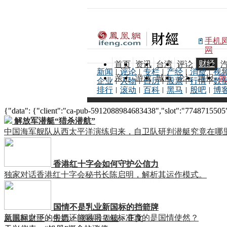
手机
网
财经
首页
资讯
台湾
评论
新闻
评论
专栏
产经
消费
视
亲子
游戏
城市
论坛
博报
微
企业
人物
日历
股票
行情
数
排行
滚动
百科
黑马
股吧
博
{"data": {"client":"ca-pub-5912088984683438","slot":"7748715505"},
解放军潜艇“猎杀潜航”
中国海军舰队从西太平洋演练归来，自卫队研判潜艇究竟在哪
香港红十字会如何守护公信力
独家对话香港红十字会秘书长陈启明，解析其运作模式。
国情不是乳业新国标的挡箭牌
新国标之下的牛奶还能喝吗？低标准真的是国情使然？
凤凰网财经
>
股票
>
涨跌股揭秘
> 正文