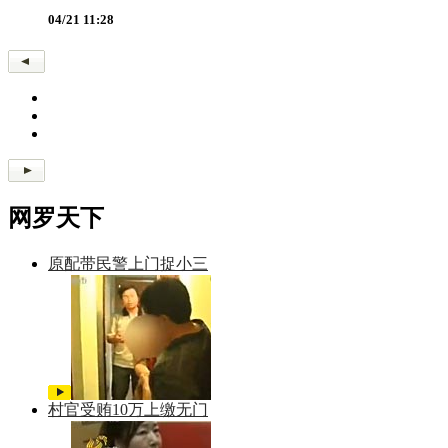
04/21 11:28
网罗天下
原配带民警上门捉小三
村官受贿10万上缴无门