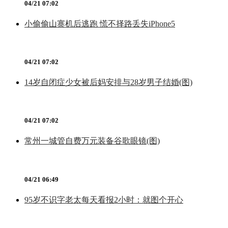
04/21 07:02
小偷偷山寨机后逃跑 慌不择路丢失iPhone5
04/21 07:02
14岁自闭症少女被后妈安排与28岁男子结婚(图)
04/21 07:02
常州一城管自费万元装备谷歌眼镜(图)
04/21 06:49
95岁不识字老太每天看报2小时：就图个开心