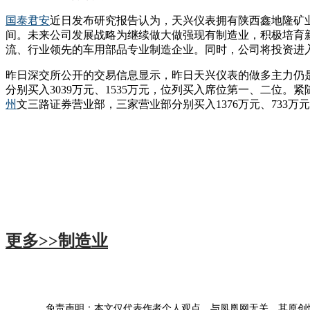
国泰君安
近日发布研究报告认为，天兴仪表拥有陕西鑫地隆矿业有
间。未来公司发展战略为继续做大做强现有制造业，积极培育
流、行业领先的车用部品专业制造企业。同时，公司将投资进
昨日深交所公开的交易信息显示，昨日天兴仪表的做多主力仍
分别买入3039万元、1535万元，位列买入席位第一、二位
州
文三路证券营业部，三家营业部分别买入1376万元、733
更多>>
制造业
免责声明：本文仅代表作者个人观点，与凤凰网无关。其原创