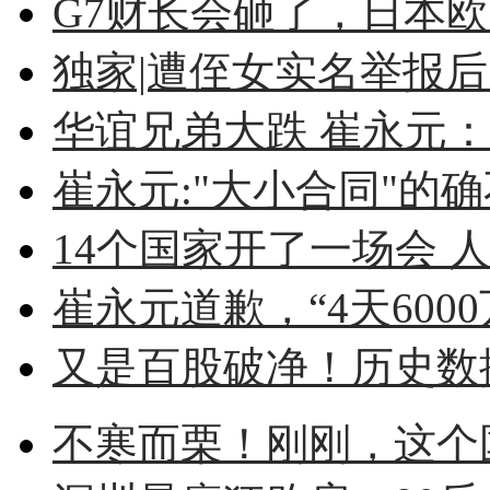
G7财长会砸了，日本
独家|遭侄女实名举报后 
华谊兄弟大跌 崔永元：不
崔永元:"大小合同"的确不
14个国家开了一场会 人
崔永元道歉，“4天6000
又是百股破净！历史数据
不寒而栗！刚刚，这个