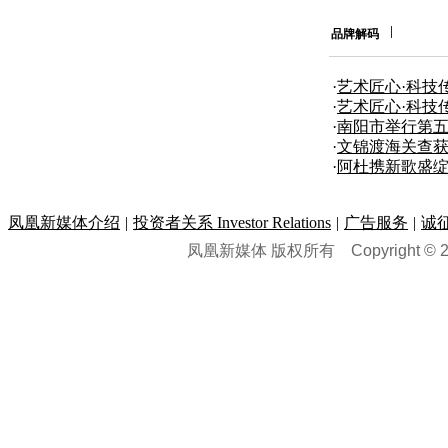
品牌解码
·
艺术匠心·科技
团合作发布
·
艺术匠心·科技
团合作发布
·
南阳市举行第五
奖”颁奖仪式
·
文锦渡海关查获
·
阿杜携新歌盛绽
凤凰新媒体介绍
|
投资者关系 Investor Relations
|
广告服务
|
诚
凤凰新媒体 版权所有
Copyright © 20