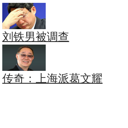
刘铁男被调查
传奇：上海派葛文耀