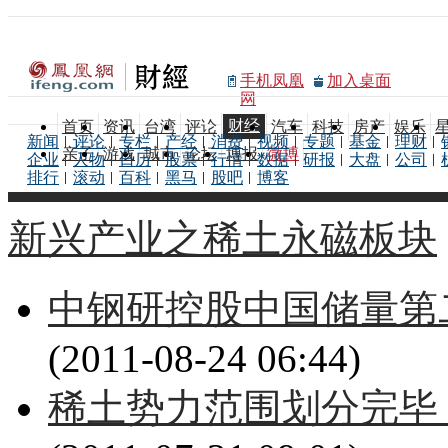
手机凤凰
加入桌面
网
财经
首页
资讯
台湾
评论
汽车
科技
房产
娱乐
新闻
评论
专栏
产经
消费
视频
专题
基金
理财
亲子
游戏
城市
论坛
博报
微博
企业
人物
日历
股票
行情
数据
研报
大盘
公司
排行
滚动
百科
黑马
股吧
博客
新兴产业之稀土永磁板块
中钢研控股中国储量第
(2011-08-24 06:44)
稀土势力范围划分完毕