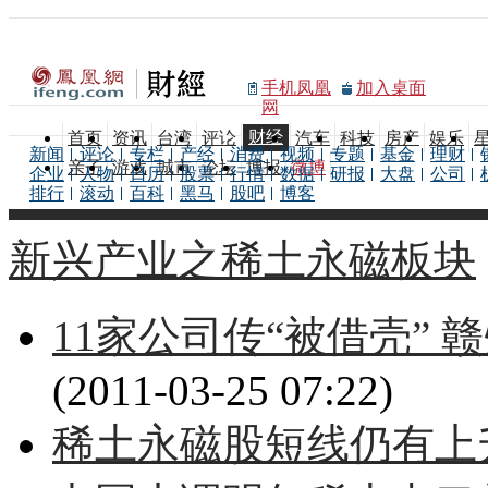
手机凤凰
加入桌面
网
财经
首页
资讯
台湾
评论
汽车
科技
房产
娱乐
新闻
评论
专栏
产经
消费
视频
专题
基金
理财
亲子
游戏
城市
论坛
博报
微博
企业
人物
日历
股票
行情
数据
研报
大盘
公司
排行
滚动
百科
黑马
股吧
博客
新兴产业之稀土永磁板块
11家公司传“被借壳”
(2011-03-25 07:22)
稀土永磁股短线仍有上