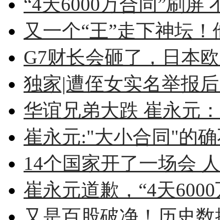
“4天6000万合同”刷屏 
又一个“王”走下神坛！他
G7财长会砸了，日本
独家|遭侄女实名举报后 
华谊兄弟大跌 崔永元：不
崔永元:"大小合同"的确不
14个国家开了一场会 人
崔永元道歉，“4天6000
又是百股破净！历史数据