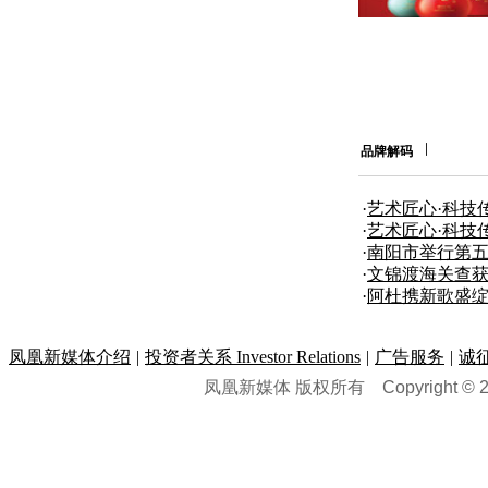
品牌解码
·
艺术匠心·科技
团合作发布
·
艺术匠心·科技
团合作发布
·
南阳市举行第五
奖”颁奖仪式
·
文锦渡海关查获
·
阿杜携新歌盛绽
凤凰新媒体介绍
|
投资者关系 Investor Relations
|
广告服务
|
诚
凤凰新媒体 版权所有
Copyright © 20