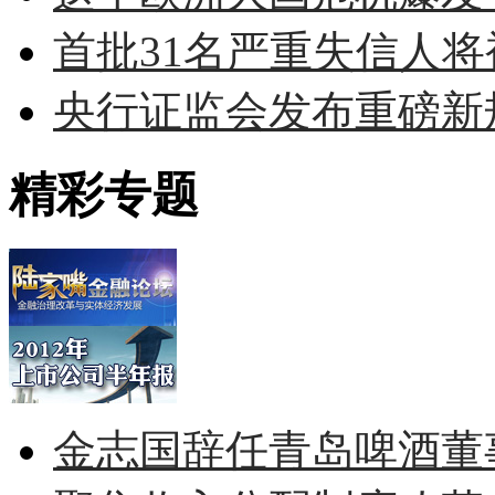
首批31名严重失信人将被
央行证监会发布重磅新规
精彩专题
金志国辞任青岛啤酒董