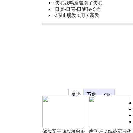
·
失眠我喝茶告别了失眠
·
口臭-口苦-口酸轻松除
·
2周止脱发-6周长新发
凤凰宽频
最热
万象
VIP
解放军王牌战机出海
成飞研发解放军五代