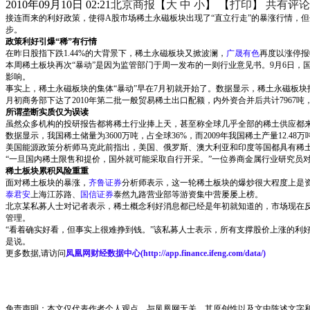
2010年09月10日 02:21
北京商报
【
大
中
小
】 【
打印
】
共有评论
接连而来的利好政策，使得A股市场稀土永磁板块出现了“直立行走”的暴涨行情，
步。
政策利好引爆“稀”有行情
在昨日股指下跌1.44%的大背景下，稀土永磁板块又掀波澜，
广晟有色
再度以涨停报
本周稀土板块再次“暴动”是因为监管部门于周一发布的一则行业意见书。9月6日
影响。
事实上，稀土永磁板块的集体“暴动”早在7月初就开始了。数据显示，稀土永磁板块指
月初商务部下达了2010年第二批一般贸易稀土出口配额，内外资合并后共计7967吨
所谓垄断实质仅为误读
虽然众多机构的投研报告都将稀土行业捧上天，甚至称全球几乎全部的稀土供应都
数据显示，我国稀土储量为3600万吨，占全球36%，而2009年我国稀土产量12
美国能源政策分析师马克此前指出，美国、俄罗斯、澳大利亚和印度等国都具有稀
“一旦国内稀土限售和提价，国外就可能采取自行开采。”一位券商金属行业研究员
稀土板块累积风险重重
面对稀土板块的暴涨，
齐鲁证券
分析师表示，这一轮稀土板块的爆炒很大程度上是
泰君安
上海江苏路、
国信证券
泰然九路营业部等游资集中营屡屡上榜。
北京某私募人士对记者表示，稀土概念利好消息都已经是年初就知道的，市场现在反
管理。
“看着确实好看，但事实上很难挣到钱。”该私募人士表示，所有支撑股价上涨的利
是说。
更多数据,请访问
凤凰网财经数据中心(
http://app.finance.ifeng.com/data/
)
免责声明：本文仅代表作者个人观点，与凤凰网无关。其原创性以及文中陈述文字