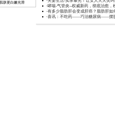
·
夫妻生活-实录暴光！让女人天天尖
补肌肤更白嫩光滑
·
哮喘-气管炎--权威新药，彻底治愈，
·
有多少脂肪肝会变成肝癌？脂肪肝如
·
喜讯：不吃药——巧治糖尿病——摆