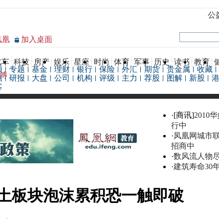
公
凤凰
加入桌面
汽车
科技
房产
娱乐
星座
时尚
体育
军事
历史
读书
教育
频
专题
基金
理财
银行
保险
外汇
期货
贵金属
收藏
博
据
研报
大盘
公司
机构
评级
主力
荐股
图解
新股
客
·[商讯]
2010
行中
·
凤凰网城市
招商中
·
数风流人物
·
建筑寿命30
土板块泡沫累积恐一触即破