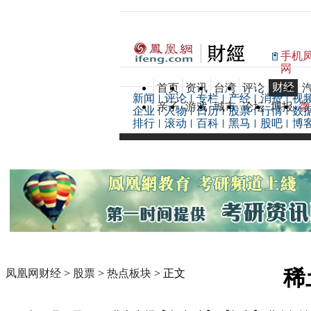
手机
网
财经
首页
资讯
台湾
评论
新闻
评论
专栏
产经
消费
视
亲子
游戏
城市
论坛
博报
微
企业
人物
日历
股票
行情
数
排行
滚动
百科
黑马
股吧
博
稀
凤凰网财经
>
股票
>
热点板块
> 正文