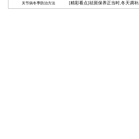
[
精彩看点
]祛斑保养正当时,冬天调
关节病冬季防治方法