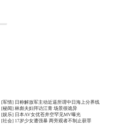
[军情]
日称解放军主动近逼所谓中日海上分界线
[秘闻]
林彪夫妇拜访江青 场景很诡异
[娱乐]
日本AV女优苍井空罕见MV曝光
[社会]
17岁少女遭强暴 两旁观者不制止获罪