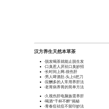
汉方养生天然本草茶
·
脱发喝茶就能止脱生发
·
口臭惹人厌祛口臭妙招
·
长时间上网-很伤肝
·
男人啤酒肚-头上6把刀
·
应酬多的人常用养肝法
·
老胃病养胃的简单方法
·
久视伤肝电脑族需养肝
·
喝酒“千杯不醉”揭秘
·
青春痘祛痘不留印妙法