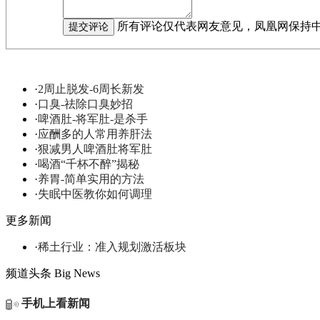
所有评论仅代表网友意见，凤凰网保持
·
2周止脱发-6周长新发
·
口臭-祛除口臭妙招
·
啤酒肚-将军肚-是杀手
·
应酬多的人常用养肝法
·
狠减男人啤酒肚将军肚
·
喝酒“千杯不醉”揭秘
·
养胃-简单实用的方法
·
失眠中医教你如何调理
更多新闻
·
稀土行业：准入规划激活板块
频道头条
Big News
手机上看新闻