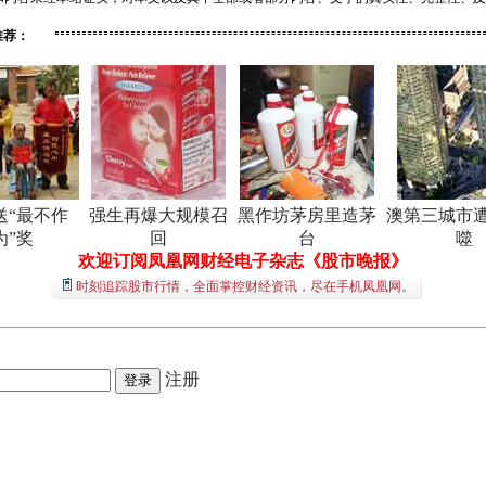
推荐：
送“最不作
强生再爆大规模召
黑作坊茅房里造茅
澳第三城市
为”奖
回
台
噬
欢迎订阅凤凰网财经电子杂志《股市晚报》
时刻追踪股市行情，全面掌控财经资讯，尽在手机凤凰网。
注册