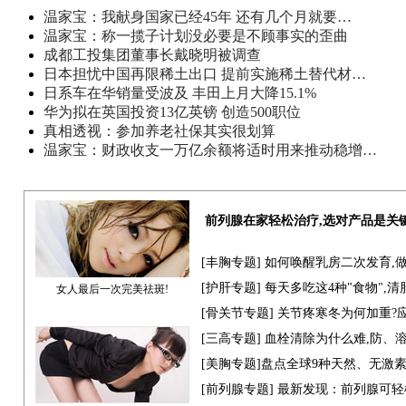
温家宝：我献身国家已经45年 还有几个月就要…
温家宝：称一揽子计划没必要是不顾事实的歪曲
成都工投集团董事长戴晓明被调查
日本担忧中国再限稀土出口 提前实施稀土替代材…
日系车在华销量受波及 丰田上月大降15.1%
华为拟在英国投资13亿英镑 创造500职位
真相透视：参加养老社保其实很划算
温家宝：财政收支一万亿余额将适时用来推动稳增…
前列腺在家轻松治疗,选对产品是关
[
丰胸专题
] 如何唤醒乳房二次发育,
[
护肝专题
] 每天多吃这4种"食物",
女人最后一次完美祛斑!
[骨关节专题] 关节疼寒冬为何加重?
[
三高专题
] 血栓清除为什么难,防、
[
美胸专题
]盘点全球9种天然、无激
[
前列腺专题
] 最新发现：前列腺可轻