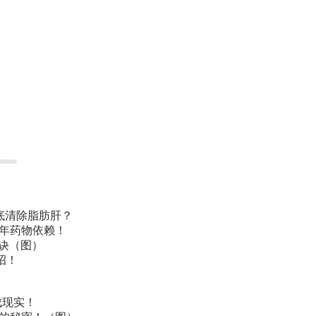
底清除脂肪肝？
常年药物依赖！
诀（图）
招！
成现实！