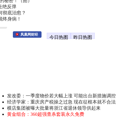
叫的秘密！（图）
杜绝反弹
何彻底治愈？
脱终身病！
凤凰网财经
今日热图
昨日热图
发改委：一季度物价若大幅上涨 可能出台新措施调控
经济学家：重庆房产税操之过急 现在征根本就不合法
横店集团被曝大批量将浙江省退休领导供起来
黄金组合：360超强查杀套装永久免费