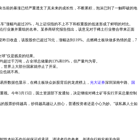
板块当前的暴涨已经严重透支了其未来的成长性，不断累积，泡沫已到了一触即破的地
驾马车”涨幅均超过20%，与上证综指的不上不下和权重股的低迷形成了鲜明的对比。
重点行业兼并重组的名单。某券商研究报告指出，该意见对于稀土行业整合带来正面
至昨日收盘，该股股价已超过70元，涨幅达到119%。点燃稀土板块做多热情的是，7
全球”仅是贱卖的结果。
量均超过千万吨，占全球总储量的13%和19%，但产量均为零。
，世界上大部分国家就停止了开采。
位也就不再。
易所数据也显示，在稀土板块众妖股背后的龙虎榜上，
光大证券
深圳深南中路、
国
重视。今年3月15日，国土资源部下发通知，决定继续对稀土矿等实行开采总量控制
疯的股票炒得越高，炒得越高越让人担心，普通投资者还是小心为妙。”该私募人士如
时性本站不作任何保证或承诺，请读者仅作参考，并请自行核实相关内容。