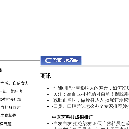
键
商讯
做性感、自信女人
·
“脂肪肝”严重影响人的寿命，如何彻
清肝毒、养肝功
·
关注：高血压-不吃药可自愈！摆脱
应对方法介绍
·
减肥正当时，做瘦身达人 揭秘狂瘦秘
·
口臭、口腔异味怎么办？专家推荐妙
溶血栓须同时
素丰胸植物
中医药科技成果推广
·
白发白发-拒绝染发-30天自然转黑也
松自愈!