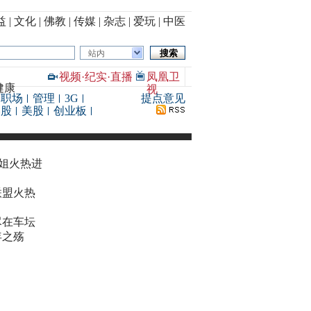
益
|
文化
|
佛教
|
传媒
|
杂志
|
爱玩
|
中医
站内
视频
·
纪实
·
直播
凤凰卫
健康
视
职场
管理
3G
提点意见
港股
美股
创业板
华姐火热进
联盟火热
尽在车坛
年之殇