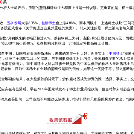
0
条
但分析人士却表示，所谓的垄断和稀缺很大程度上只是一种误读。更重要的是，稀土
收，
五矿发展
大涨8.35%，
包钢稀土
也上涨4.88%。而本周以来，上述稀土板块“三
，国务院正式发布《关于促进企业兼并重组的意见》。引人关注的是，稀土被点名纳入
数7月初以来的涨幅已超过90%。以包钢稀土为例，该股7月5日股价仅为32元，而截
，较2009年减少近40%。众多机构分析指出，此项规定将推高稀土价格。
来自中国，我国有着资源垄断地位，未来的发展一片大好。但事实上，
中国稀土
“垄断
.48万吨，供应了全球97%以上的需求。与中国形成鲜明对比的是，美国和俄罗斯的稀土储
土元素存储潜力。而中国稀土之所以独步全球是因为中国以低廉的价格大量出售稀土后
对记者称，目前中国稀土在全球的垄断仅是因为低价，如果这一优势不再，那么垄断地
资金堆砌的结果，在大盘疲软的背景下，炒作题材股成为游资的惟一选择。事实上，交
应实在有些滞后。早在2009年国家就发布了稀土行业调控政策，但当时并未引起业内
好消息都是旧闻，公司业绩不可能这么快体现，推动行情的只能是跟风炒作资金。“越
和内容未经本站证实，对本文以及其中全部或者部分内容、文字的真实性、完整性、及