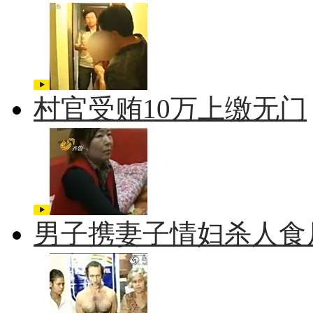
村官受贿10万上缴无门
男子携妻子情妇杀人食