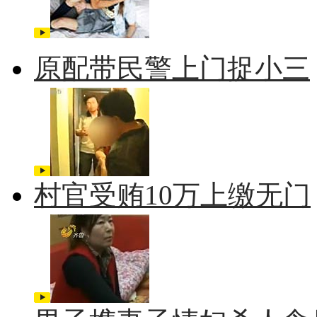
原配带民警上门捉小三
村官受贿10万上缴无门