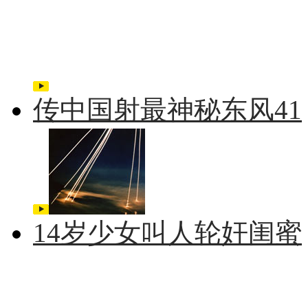
传中国射最神秘东风41
14岁少女叫人轮奸闺蜜