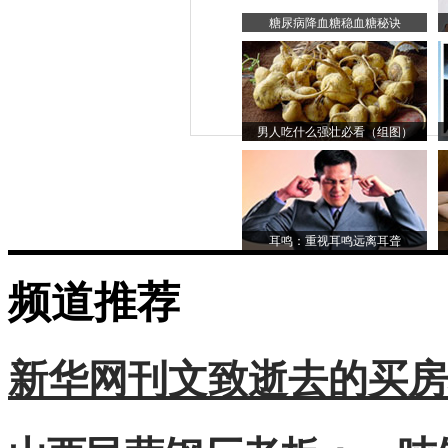
糖尿病降血糖稳血糖秘诀
男人吃什么强壮必看（组图）
耳鸣：重视耳鸣远离耳聋
频道推荐
新华网刊文致逝去的买房