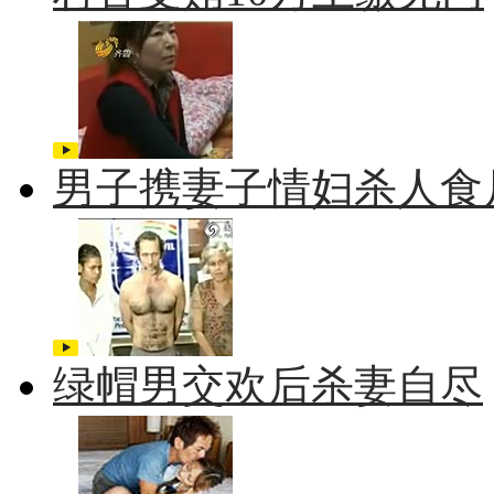
男子携妻子情妇杀人食
绿帽男交欢后杀妻自尽