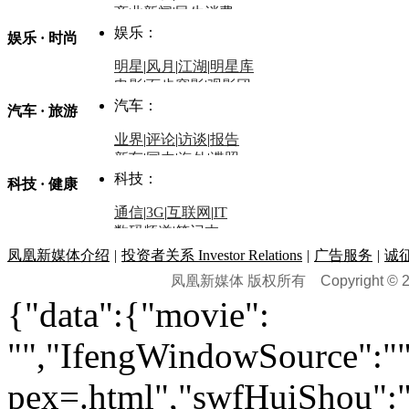
商业新闻
|
民生消费
时事开讲
娱乐：
娱乐 · 时尚
评论：
军事：
明星
|
风月
|
江湖
|
明星库
商业评论
|
宏观分析
电影
|
百步穿影
|
观影团
防务观察
|
防务写真
金融观察
|
财知道
星座
|
塔罗
|
演出
汽车：
汽车 · 旅游
中国军情
|
环球军情
外媒视角
凤凰网·非常道
|
星光邦
业界
|
评论
|
访谈
|
报告
体育：
股票：
时尚：
新车
|
国内
|
海外
|
谍照
购车
|
导购
|
试驾
|
图解
科技：
NBA
|
CBA
|
大局观
科技 · 健康
炒股大赛
|
图解资金流向
时装
|
美容
|
美体
|
论坛
文化
|
人文
|
酷车
|
游记
中超
|
国际足球
|
图片
投资观察
|
龙虎榜点评
化妆品库
|
试用中心
通信
|
3G
|
互联网
|
IT
用车
|
专栏
|
二手车
黑马追踪
|
明星分析师
情感
|
奢侈品
|
图片
数码频道
|
笔记本
历史：
赛事
|
城市站
|
经销商
时尚品牌库
科技专题
|
探索
论坛
|
报价库
|
图片库
凤凰新媒体介绍
|
投资者关系 Investor Relations
|
广告服务
|
诚
理财：
轶闻秘档
|
历史映像室
凤凰新媒体 版权所有
Copyright © 20
健康：
历史专题
|
民间说史
城市：
基金
|
理财
|
银行
|
保险
{"data":{"movie":
外汇
|
期货
|
黄金
养生
|
食疗
|
心理
|
疾病
文化：
对话
|
专栏
|
城市之星
收藏
|
职场
热点
|
论坛
|
找大夫
陕西
|
河南
|
广州
|
重庆
"","IfengWindowSource":"",
文化时评
|
文坛往事
图库
|
百科
|
疾病查询
青岛
|
福州
|
厦门
|
宁波
房产：
人文轶闻
|
文化热点
专题
|
卡路里计算器
辽宁
|
山东
|
天津
pex=.html","swfHuiShou":""
视频
|
健康无小事
资讯
|
政策
|
市场
|
专题
教育：