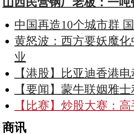
山西民营钢厂老板：一吨钢
中国再造10个城市群 
黄怒波：西方要妖魔化
业
【港股】
比亚迪香港电
【要闻】
蒙牛联姻雅士
【比赛】
炒股大赛：高手
商讯