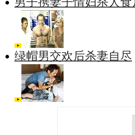
男子携妻子情妇杀人食
绿帽男交欢后杀妻自尽