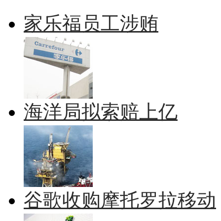
家乐福员工涉贿
海洋局拟索赔上亿
谷歌收购摩托罗拉移动