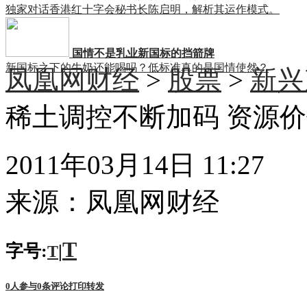
独家对话香港红十字会秘书长陈启明，解析其运作模式。
国情不是乳业新国标的挡箭牌
新国标之下的牛奶还能喝吗？低标准真的是国情使然？
凤凰网财经
>
股票
>
新兴
稀土调控不断加码 资源
2011年03月14日 11:27
来源：
凤凰网财经
T
字号:
|
T
0
人参与
0
条评论
打印
转发