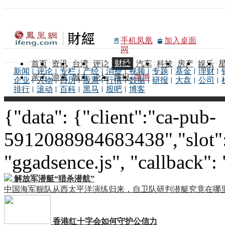
手机凤凰
加入桌面
网
财经
首页
资讯
台湾
评论
汽车
科技
房产
娱乐
新闻
评论
专栏
产经
消费
视频
专题
基金
理财
亲子
游戏
城市
论坛
博报
微博
企业
人物
日历
股票
行情
数据
研报
大盘
公司
排行
滚动
百科
黑马
股吧
博客
{"data": {"client":"ca-pub-
5912088984683438","slot":
"ggadsence.js", "callback":
解放军潜艇“猎杀潜航”
中国海军舰队从西太平洋演练归来，自卫队研判潜艇究竟在哪
香港红十字会如何守护公信力