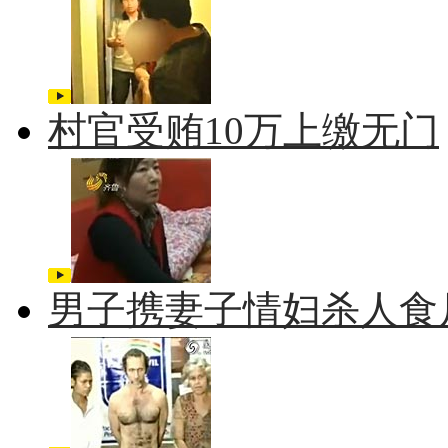
村官受贿10万上缴无门
男子携妻子情妇杀人食