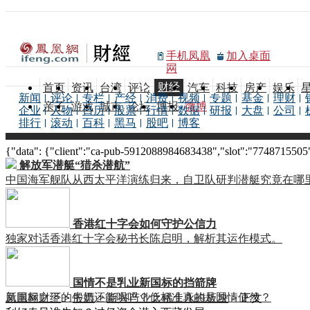
手机凤凰
加入桌面
网
财经
首页
资讯
台湾
评论
汽车
科技
房产
娱乐
新闻
评论
专栏
产经
消费
视频
专题
基金
理财
亲子
游戏
城市
论坛
博报
微博
企业
人物
日历
股票
行情
数据
研报
大盘
公司
排行
滚动
百科
黑马
股吧
博客
{"data": {"client":"ca-pub-5912088984683438","slot":"7748715505"},
解放军潜艇“猎杀潜航”
中国海军舰队从西太平洋演练归来，自卫队研判潜艇究竟在哪
香港红十字会如何守护公信力
独家对话香港红十字会秘书长陈启明，解析其运作模式。
国情不是乳业新国标的挡箭牌
新国标之下的牛奶还能喝吗？低标准真的是国情使然？
凤凰网财经
>
股票
>
新兴产业之稀土永磁板块
> 正文