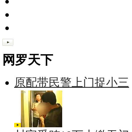
网罗天下
原配带民警上门捉小三