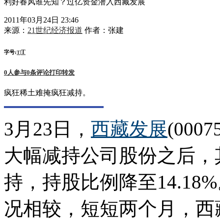
利好春风谁先知？过亿资金潜入西藏发展
2011年03月24日 23:46
来源：
21世纪经济报道
作者：
张建
T
字号:
|
T
0
人参与
0
条评论
打印
转发
疯狂稀土难掩疯狂减持。
3月23日，
西藏发展
(00
大幅减持公司股份之后，
持，持股比例降至14.18
况相较，短短两个月，西藏