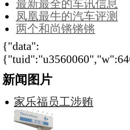
最新最全的车讯信息
凤凰最牛的汽车评测
两个和尚锵锵锵
{"data":
{"tuid":"u3560060","w":640
新闻图片
家乐福员工涉贿