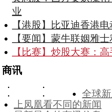
业
【港股】
比亚迪香港电
【要闻】
蒙牛联姻雅士
【比赛】
炒股大赛：高手
商讯
全球新
上凤凰看不同的新闻