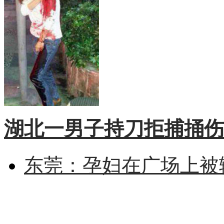
湖北一男子持刀拒捕捅伤
东莞：孕妇在广场上被辅