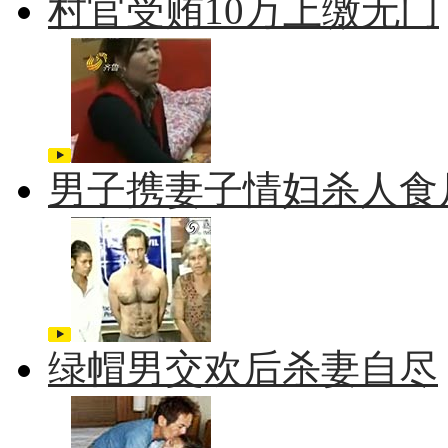
村官受贿10万上缴无门
男子携妻子情妇杀人食
绿帽男交欢后杀妻自尽