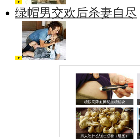
绿帽男交欢后杀妻自尽
糖尿病降血糖稳血糖秘诀
男人吃什么强壮必看（组图）