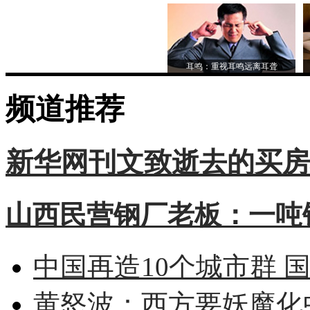
耳鸣：重视耳鸣远离耳聋
频道推荐
新华网刊文致逝去的买房
山西民营钢厂老板：一吨钢
中国再造10个城市群 
黄怒波：西方要妖魔化