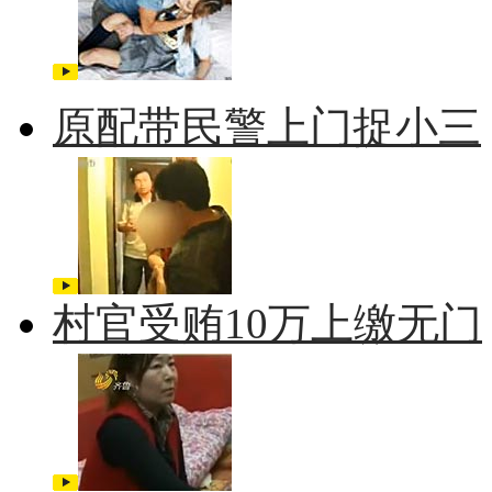
原配带民警上门捉小三
村官受贿10万上缴无门