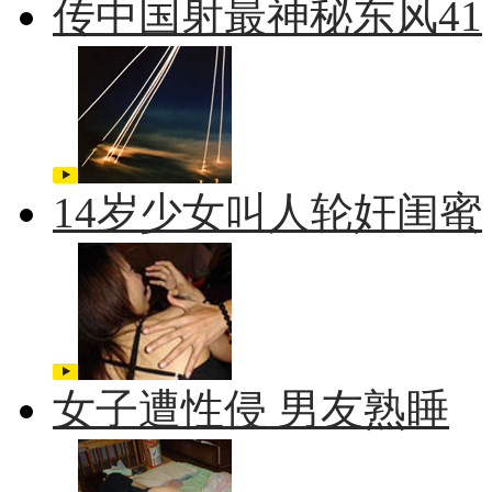
传中国射最神秘东风41
14岁少女叫人轮奸闺蜜
女子遭性侵 男友熟睡