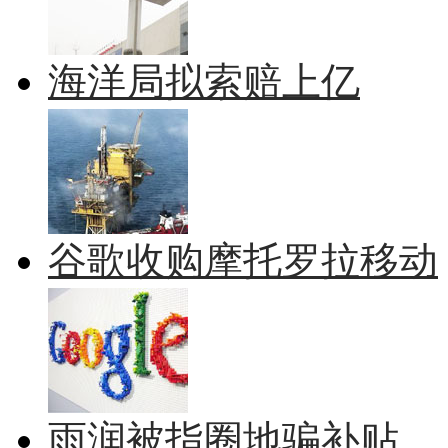
海洋局拟索赔上亿
谷歌收购摩托罗拉移动
雨润被指圈地骗补贴