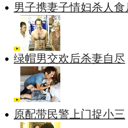
男子携妻子情妇杀人食
绿帽男交欢后杀妻自尽
原配带民警上门捉小三