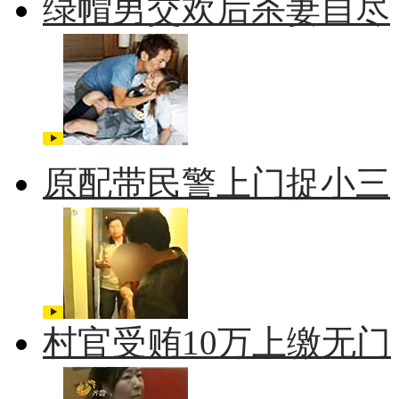
绿帽男交欢后杀妻自尽
原配带民警上门捉小三
村官受贿10万上缴无门