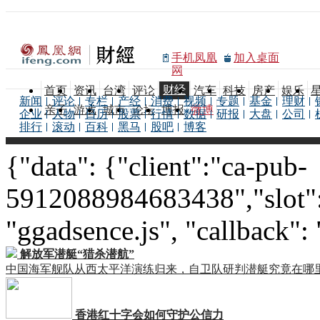
手机凤凰
加入桌面
网
财经
首页
资讯
台湾
评论
汽车
科技
房产
娱乐
新闻
评论
专栏
产经
消费
视频
专题
基金
理财
亲子
游戏
城市
论坛
博报
微博
企业
人物
日历
股票
行情
数据
研报
大盘
公司
排行
滚动
百科
黑马
股吧
博客
{"data": {"client":"ca-pub-
5912088984683438","slot":
"ggadsence.js", "callback":
解放军潜艇“猎杀潜航”
中国海军舰队从西太平洋演练归来，自卫队研判潜艇究竟在哪
香港红十字会如何守护公信力