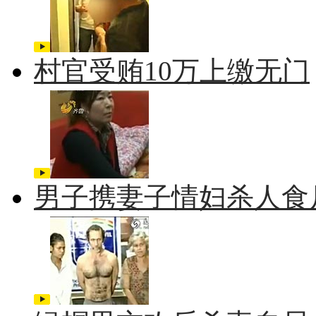
村官受贿10万上缴无门
男子携妻子情妇杀人食