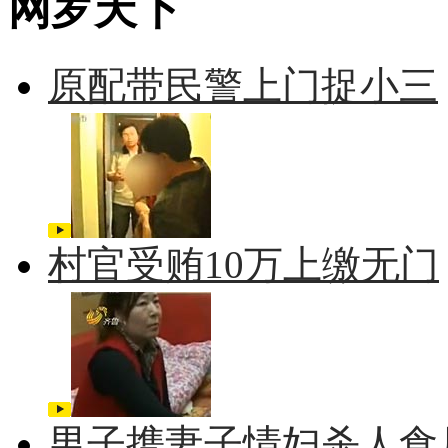
网罗天下
原配带民警上门捉小三
村官受贿10万上缴无门
男子携妻子情妇杀人食