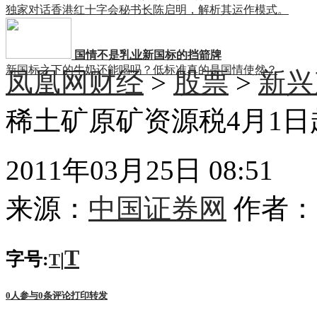
独家对话香港红十字会秘书长陈启明，解析其运作模式。
国情不是乳业新国标的挡箭牌
新国标之下的牛奶还能喝吗？低标准真的是国情使然？
凤凰网财经
>
股票
>
新兴
稀土矿原矿资源税4月1日起
2011年03月25日 08:51
来源：
中国证券网
作者：
T
字号:
|
T
0
人参与
0
条评论
打印
转发