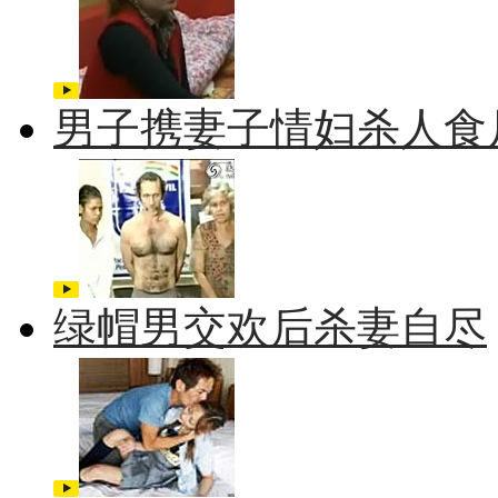
男子携妻子情妇杀人食
绿帽男交欢后杀妻自尽