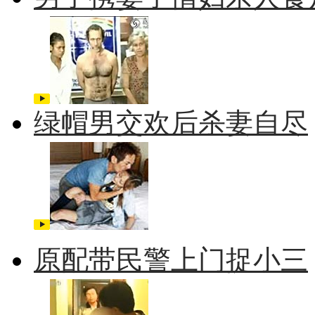
绿帽男交欢后杀妻自尽
原配带民警上门捉小三