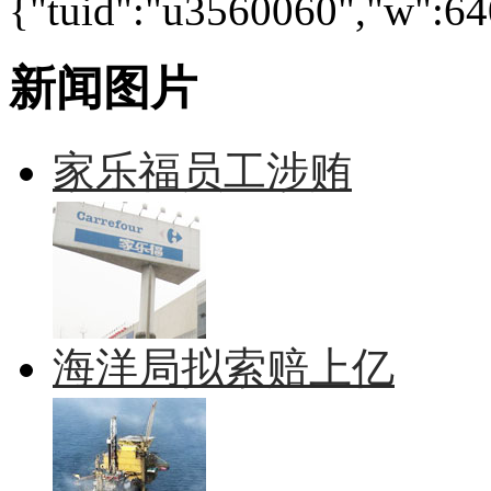
{"tuid":"u3560060","w":640
新闻图片
家乐福员工涉贿
海洋局拟索赔上亿