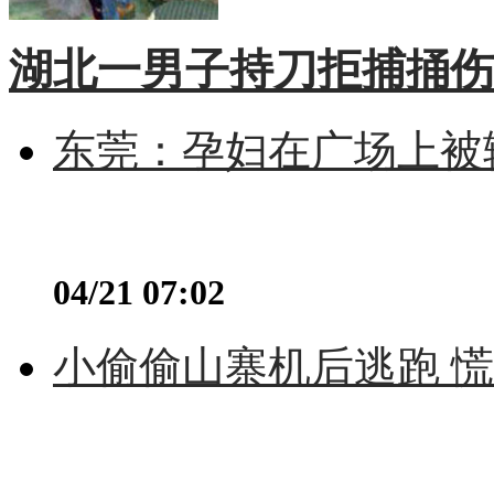
湖北一男子持刀拒捕捅伤
东莞：孕妇在广场上被辅
04/21 07:02
小偷偷山寨机后逃跑 慌不