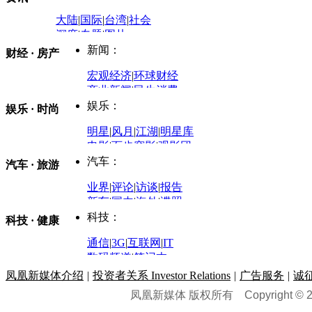
大陆
|
国际
|
台湾
|
社会
深度
|
专题
|
图片
中国政要资料库
新闻：
财经 · 房产
评论：
宏观经济
|
环球财经
商业新闻
|
民生消费
时事开讲
娱乐：
娱乐 · 时尚
评论：
军事：
明星
|
风月
|
江湖
|
明星库
商业评论
|
宏观分析
电影
|
百步穿影
|
观影团
防务观察
|
防务写真
金融观察
|
财知道
星座
|
塔罗
|
演出
汽车：
汽车 · 旅游
中国军情
|
环球军情
外媒视角
凤凰网·非常道
|
星光邦
业界
|
评论
|
访谈
|
报告
体育：
股票：
时尚：
新车
|
国内
|
海外
|
谍照
购车
|
导购
|
试驾
|
图解
科技：
NBA
|
CBA
|
大局观
科技 · 健康
炒股大赛
|
图解资金流向
时装
|
美容
|
美体
|
论坛
文化
|
人文
|
酷车
|
游记
中超
|
国际足球
|
图片
投资观察
|
龙虎榜点评
化妆品库
|
试用中心
通信
|
3G
|
互联网
|
IT
用车
|
专栏
|
二手车
黑马追踪
|
明星分析师
情感
|
奢侈品
|
图片
数码频道
|
笔记本
历史：
赛事
|
城市站
|
经销商
时尚品牌库
科技专题
|
探索
论坛
|
报价库
|
图片库
凤凰新媒体介绍
|
投资者关系 Investor Relations
|
广告服务
|
诚
理财：
轶闻秘档
|
历史映像室
凤凰新媒体 版权所有
Copyright © 20
健康：
历史专题
|
民间说史
城市：
基金
|
理财
|
银行
|
保险