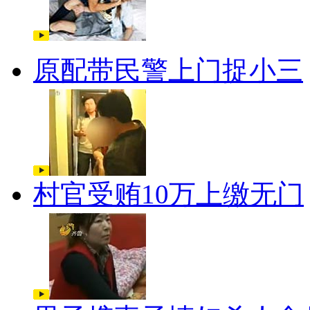
原配带民警上门捉小三
村官受贿10万上缴无门