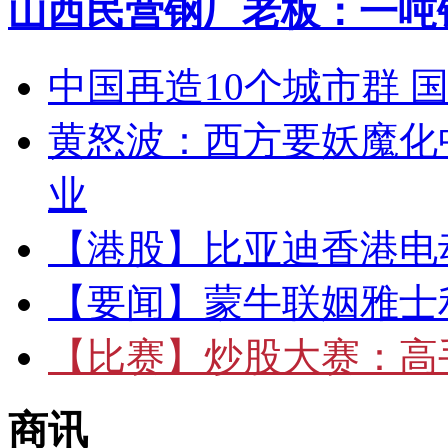
山西民营钢厂老板：一吨钢
中国再造10个城市群 
黄怒波：西方要妖魔化
业
【港股】
比亚迪香港电
【要闻】
蒙牛联姻雅士
【比赛】
炒股大赛：高手
商讯