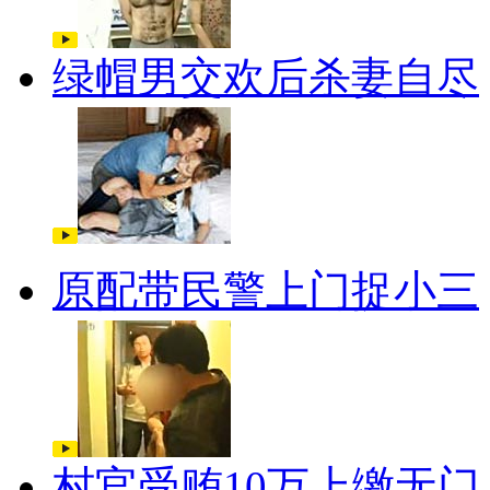
绿帽男交欢后杀妻自尽
原配带民警上门捉小三
村官受贿10万上缴无门