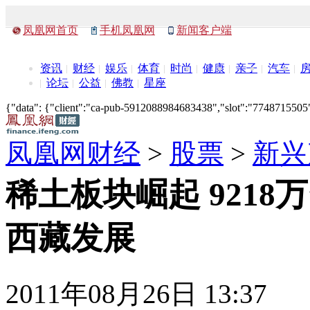
凤凰网首页
手机凤凰网
新闻客户端
资讯
财经
娱乐
体育
时尚
健康
亲子
汽车
论坛
公益
佛教
星座
{"data": {"client":"ca-pub-5912088984683438","slot":"7748715505"},
凤凰网财经
>
股票
>
新兴
稀土板块崛起 9218
西藏发展
2011年08月26日 13:37