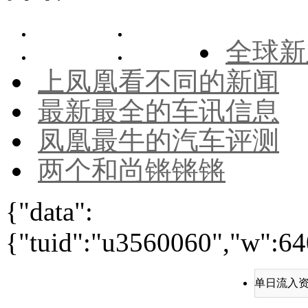
全球新
上凤凰看不同的新闻
最新最全的车讯信息
凤凰最牛的汽车评测
两个和尚锵锵锵
{"data":
{"tuid":"u3560060","w":640
单日流入