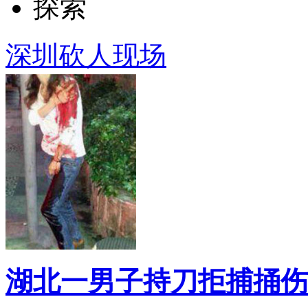
探索
深圳砍人现场
湖北一男子持刀拒捕捅伤