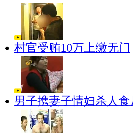
村官受贿10万上缴无门
男子携妻子情妇杀人食