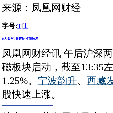
来源：
凤凰网财经
T
字号:
|
T
0
人参与
0
条评论
打印
转发
凤凰网财经讯 午后沪深
磁板块启动，截至13:3
1.25%。
宁波韵升
、
西藏
股快速上涨。