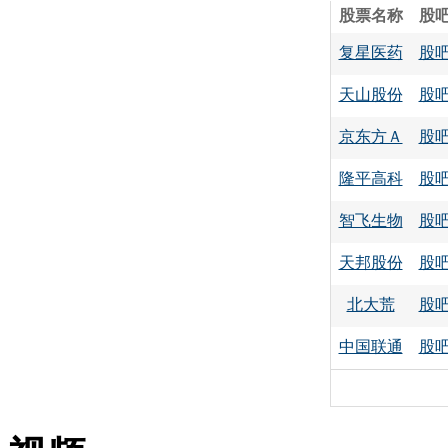
股票名称
股
复星医药
股
天山股份
股
京东方Ａ
股
隆平高科
股
智飞生物
股
天邦股份
股
北大荒
股
中国联通
股