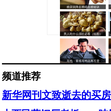
糖尿病降血糖稳血糖秘诀
男人吃什么强壮必看（组图）
耳鸣：重视耳鸣远离耳聋
频道推荐
新华网刊文致逝去的买房