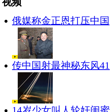
视频
俄媒称金正恩打压中国
传中国射最神秘东风41
14岁少女叫人轮奸闺蜜