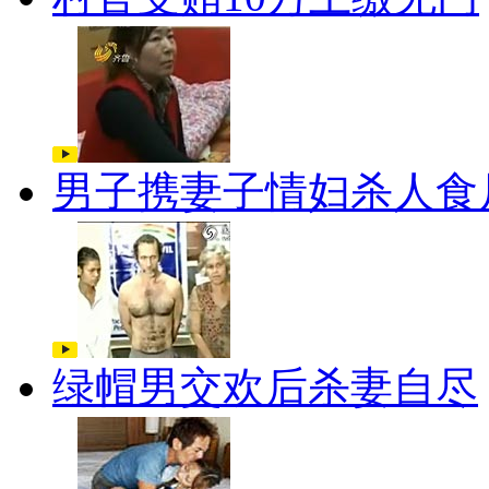
男子携妻子情妇杀人食
绿帽男交欢后杀妻自尽