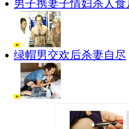
男子携妻子情妇杀人食
绿帽男交欢后杀妻自尽