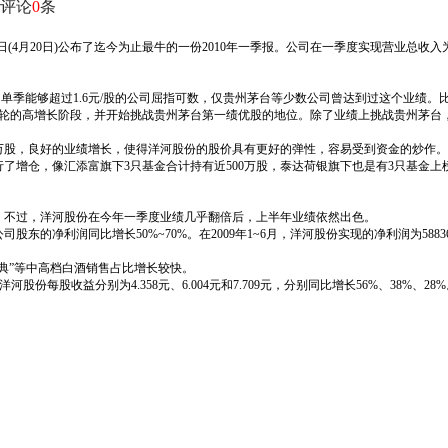
评论
0
条
5元)今日(4月20日)公布了迄今为止最牛的一份2010年一季报。公司在一季度实现营业总收入为
能够超过1.6元/股的公司屈指可数，仅贵州茅台等少数公司曾达到过这个业绩。比如贵
入新一轮的高增长阶段，并开始挑战贵州茅台第一绩优股的地位。除了业绩上挑战贵州茅
0万股，良好的业绩增长，使得洋河股份的股价具有更好的弹性，容易受到资金的炒作。
，像汇添富旗下3只基金合计持有近500万股，泰达荷银旗下也是有3只基金上榜，合计持
。不过，洋河股份在今年一季度业绩几乎翻倍后，上半年业绩依然出色。
的净利润同比增长50%~70%。在2009年1~6月，洋河股份实现的净利润为58836
典”等中高档白酒销售占比增长较快。
股份每股收益分别为4.358元、6.004元和7.709元，分别同比增长56%、38%、2