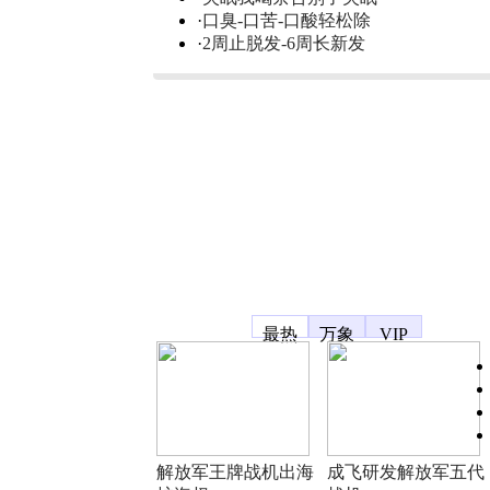
·
口臭-口苦-口酸轻松除
·
2周止脱发-6周长新发
凤凰宽频
最热
万象
VIP
解放军王牌战机出海
成飞研发解放军五代