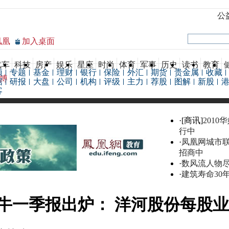
公
凤凰
加入桌面
汽车
科技
房产
娱乐
星座
时尚
体育
军事
历史
读书
教育
频
专题
基金
理财
银行
保险
外汇
期货
贵金属
收藏
博
据
研报
大盘
公司
机构
评级
主力
荐股
图解
新股
客
·[商讯]
2010
行中
·
凤凰网城市
招商中
·
数风流人物
·
建筑寿命30
牛一季报出炉： 洋河股份每股业