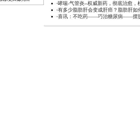
·
哮喘-气管炎--权威新药，彻底治愈，
·
有多少脂肪肝会变成肝癌？脂肪肝如
·
喜讯：不吃药——巧治糖尿病——摆