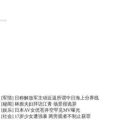
[军情]
日称解放军主动近逼所谓中日海上分界线
[秘闻]
林彪夫妇拜访江青 场景很诡异
[娱乐]
日本AV女优苍井空罕见MV曝光
[社会]
17岁少女遭强暴 两旁观者不制止获罪