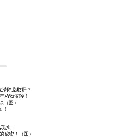
底清除脂肪肝？
常年药物依赖！
诀（图）
招！
成现实！
叫的秘密！（图）