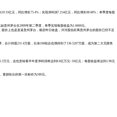
19.33亿元，同比增长75.4%；实现净利润7.214亿元，同比增长98.68%；单季度每股
州茅台在2009年第二季度，单季实现每股收益为1.6669元。
台，股价上也是直逼贵州茅台，截至昨日收盘，洋河股份距离贵州茅台的股价已经不足
股231.4万股，社保106组合也增持到了136.5207万股，成为第二大无限售
.3万元，这也意味着半年度净利润将达到8.8亿万元~10亿元；每股收益将达到1.96元
8%。童驯给出的第一目标价为180元。