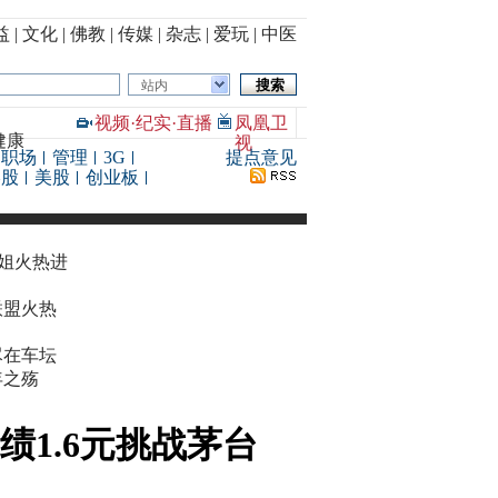
益
|
文化
|
佛教
|
传媒
|
杂志
|
爱玩
|
中医
站内
视频
·
纪实
·
直播
凤凰卫
健康
视
职场
管理
3G
提点意见
港股
美股
创业板
华姐火热进
联盟火热
尽在车坛
年之殇
绩1.6元挑战茅台