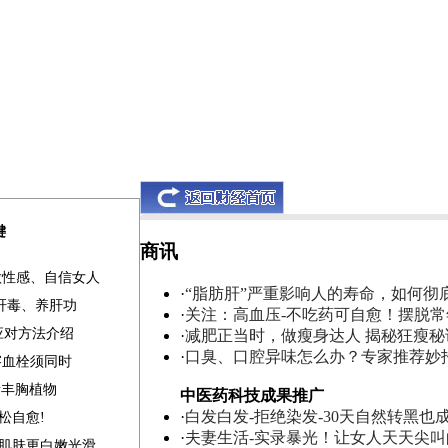
键
商讯
做性感、自信女人
·
“脂肪肝”严重影响人的寿命，如何彻
清肝毒、养肝功
·
关注：高血压-不吃药可自愈！摆脱
应对方法介绍
·
减肥正当时，做瘦身达人 揭秘狂瘦秘
·
口臭、口腔异味怎么办？专家推荐妙
溶血栓须同时
素丰胸植物
中医药科技成果推广
·
白发白发-拒绝染发-30天自然转黑也
松自愈!
·
夫妻生活-实录暴光！让女人天天尖
补肌肤更白嫩光滑