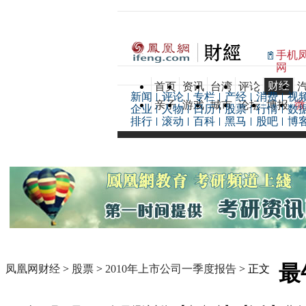
手机
网
财经
首页
资讯
台湾
评论
新闻
评论
专栏
产经
消费
视
亲子
游戏
城市
论坛
博报
微
企业
人物
日历
股票
行情
数
排行
滚动
百科
黑马
股吧
博
最
凤凰网财经
>
股票
>
2010年上市公司一季度报告
> 正文