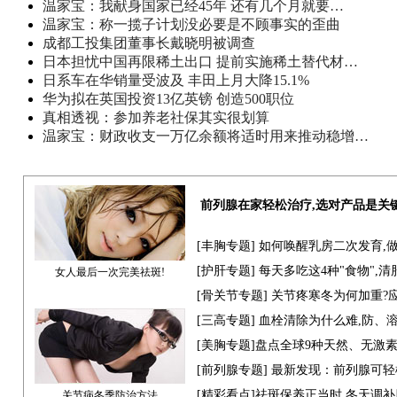
温家宝：我献身国家已经45年 还有几个月就要…
温家宝：称一揽子计划没必要是不顾事实的歪曲
成都工投集团董事长戴晓明被调查
日本担忧中国再限稀土出口 提前实施稀土替代材…
日系车在华销量受波及 丰田上月大降15.1%
华为拟在英国投资13亿英镑 创造500职位
真相透视：参加养老社保其实很划算
温家宝：财政收支一万亿余额将适时用来推动稳增…
前列腺在家轻松治疗,选对产品是关
[
丰胸专题
] 如何唤醒乳房二次发育,
[
护肝专题
] 每天多吃这4种"食物",
女人最后一次完美祛斑!
[骨关节专题] 关节疼寒冬为何加重?
[
三高专题
] 血栓清除为什么难,防、
[
美胸专题
]盘点全球9种天然、无激
[
前列腺专题
] 最新发现：前列腺可轻
[
精彩看点
]祛斑保养正当时,冬天调
关节病冬季防治方法