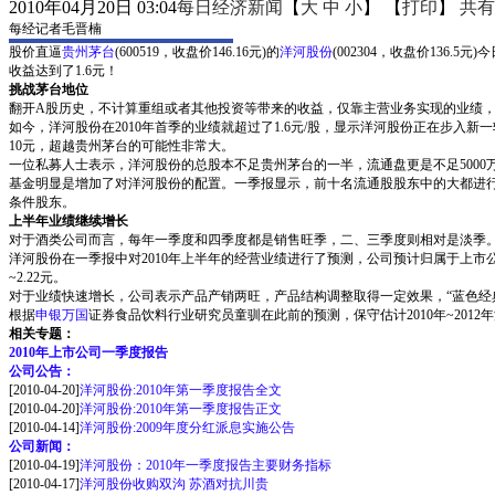
2010年04月20日 03:04
每日经济新闻
【
大
中
小
】 【
打印
】
共有
每经记者毛晋楠
股价直逼
贵州茅台
(600519，收盘价146.16元)的
洋河股份
(002304，收盘价136.
收益达到了1.6元！
挑战茅台地位
翻开A股历史，不计算重组或者其他投资等带来的收益，仅靠主营业务实现的业绩，单季
如今，洋河股份在2010年首季的业绩就超过了1.6元/股，显示洋河股份正在步
10元，超越贵州茅台的可能性非常大。
一位私募人士表示，洋河股份的总股本不足贵州茅台的一半，流通盘更是不足500
基金明显是增加了对洋河股份的配置。一季报显示，前十名流通股股东中的大都进行了增仓
条件股东。
上半年业绩继续增长
对于酒类公司而言，每年一季度和四季度都是销售旺季，二、三季度则相对是淡季
洋河股份在一季报中对2010年上半年的经营业绩进行了预测，公司预计归属于上市公司股东
~2.22元。
对于业绩快速增长，公司表示产品产销两旺，产品结构调整取得一定效果，“蓝色经
根据
申银万国
证券食品饮料行业研究员童驯在此前的预测，保守估计2010年~2012年洋河
相关专题：
2010年上市公司一季度报告
公司公告：
[2010-04-20]
洋河股份:2010年第一季度报告全文
[2010-04-20]
洋河股份:2010年第一季度报告正文
[2010-04-14]
洋河股份:2009年度分红派息实施公告
公司新闻：
[2010-04-19]
洋河股份：2010年一季度报告主要财务指标
[2010-04-17]
洋河股份收购双沟 苏酒对抗川贵