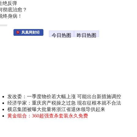
杜绝反弹
何彻底治愈？
脱终身病！
凤凰网财经
今日热图
昨日热图
发改委：一季度物价若大幅上涨 可能出台新措施调控
经济学家：重庆房产税操之过急 现在征根本就不合法
横店集团被曝大批量将浙江省退休领导供起来
黄金组合：360超强查杀套装永久免费