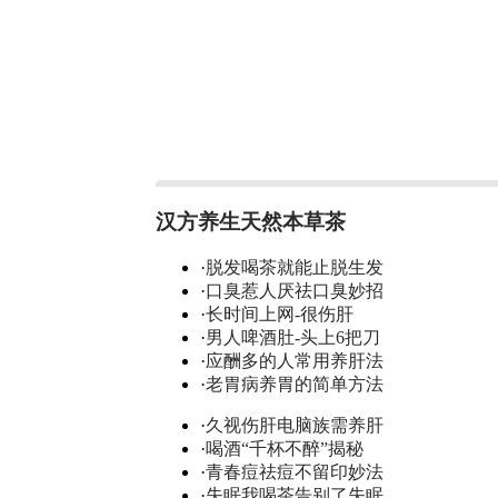
汉方养生天然本草茶
·
脱发喝茶就能止脱生发
·
口臭惹人厌祛口臭妙招
·
长时间上网-很伤肝
·
男人啤酒肚-头上6把刀
·
应酬多的人常用养肝法
·
老胃病养胃的简单方法
·
久视伤肝电脑族需养肝
·
喝酒“千杯不醉”揭秘
·
青春痘祛痘不留印妙法
·
失眠我喝茶告别了失眠