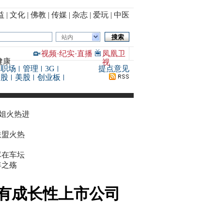
益
|
文化
|
佛教
|
传媒
|
杂志
|
爱玩
|
中医
站内
视频
·
纪实
·
直播
凤凰卫
健康
视
职场
管理
3G
提点意见
港股
美股
创业板
华姐火热进
联盟火热
尽在车坛
年之殇
有成长性上市公司