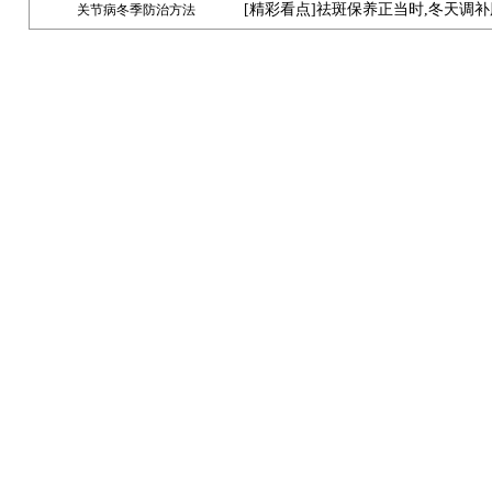
[
精彩看点
]祛斑保养正当时,冬天调
关节病冬季防治方法