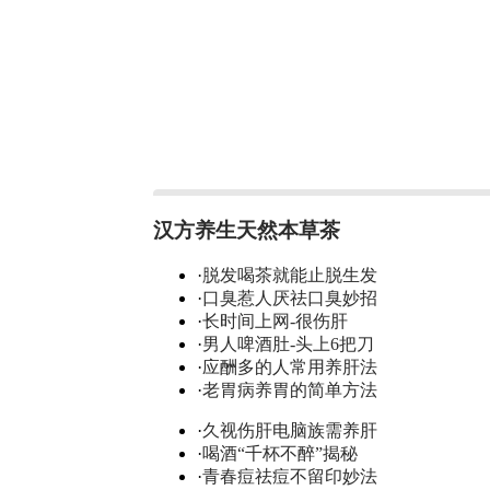
汉方养生天然本草茶
·
脱发喝茶就能止脱生发
·
口臭惹人厌祛口臭妙招
·
长时间上网-很伤肝
·
男人啤酒肚-头上6把刀
·
应酬多的人常用养肝法
·
老胃病养胃的简单方法
·
久视伤肝电脑族需养肝
·
喝酒“千杯不醉”揭秘
·
青春痘祛痘不留印妙法