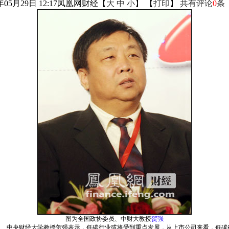
年05月29日 12:17
凤凰网财经
【
大
中
小
】 【
打印
】
共有评论
0
条
图为全国政协委员、中财大教授
贺强
协委员、中央财经大学教授贺强表示，低碳行业或将受到重点发展，从上市公司来看，低