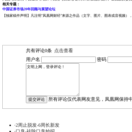
相关专题：
中国证券市场20年回顾与展望论坛
【独家稿件声明】凡注明“凤凰网财经”来源之作品（文字、图片、图表或音视频），未
共有评论
0
条
点击查看
用户名
密码
所有评论仅代表网友意见，凤凰网保持
·
2周止脱发-6周长新发
·
口臭-祛除口臭妙招