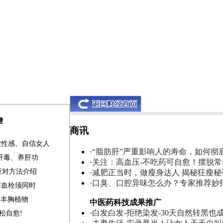
键
商讯
做性感、自信女人
·
“脂肪肝”严重影响人的寿命，如何彻
清肝毒、养肝功
·
关注：高血压-不吃药可自愈！摆脱
应对方法介绍
·
减肥正当时，做瘦身达人 揭秘狂瘦秘
·
口臭、口腔异味怎么办？专家推荐妙
溶血栓须同时
素丰胸植物
中医药科技成果推广
·
白发白发-拒绝染发-30天自然转黑也
松自愈!