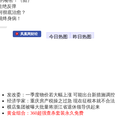
叫的秘密！（图）
杜绝反弹
何彻底治愈？
脱终身病！
凤凰网财经
今日热图
昨日热图
发改委：一季度物价若大幅上涨 可能出台新措施调控
经济学家：重庆房产税操之过急 现在征根本就不合法
横店集团被曝大批量将浙江省退休领导供起来
黄金组合：360超强查杀套装永久免费