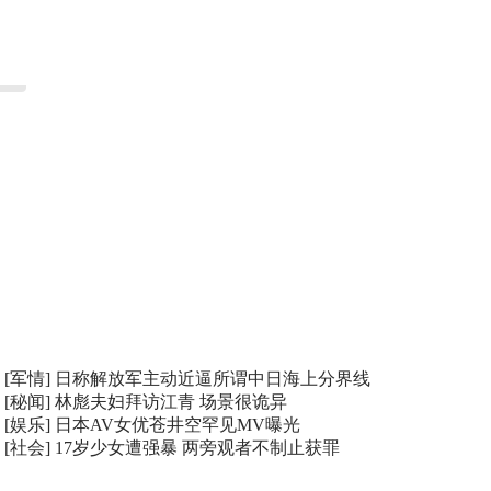
[军情]
日称解放军主动近逼所谓中日海上分界线
[秘闻]
林彪夫妇拜访江青 场景很诡异
[娱乐]
日本AV女优苍井空罕见MV曝光
[社会]
17岁少女遭强暴 两旁观者不制止获罪