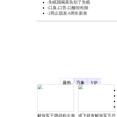
·
失眠我喝茶告别了失眠
·
口臭-口苦-口酸轻松除
·
2周止脱发-6周长新发
凤凰宽频
最热
万象
VIP
解放军王牌战机出海
成飞研发解放军五代