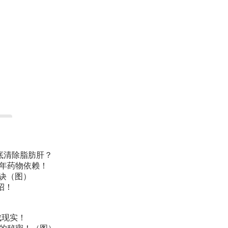
底清除脂肪肝？
常年药物依赖！
诀（图）
招！
成现实！