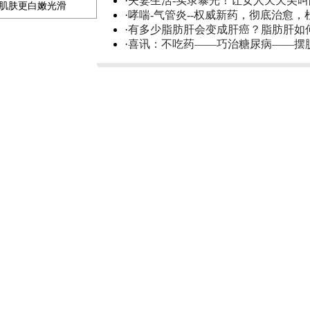
·
夫妻生活-实录暴光！让女人天天尖
补肌肤更白嫩光滑
·
哮喘-气管炎--权威新药，彻底治愈，
·
有多少脂肪肝会变成肝癌？脂肪肝如
·
喜讯：不吃药——巧治糖尿病——摆