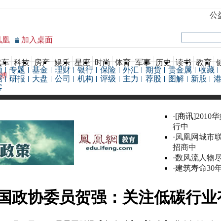
公
凤凰
加入桌面
汽车
科技
房产
娱乐
星座
时尚
体育
军事
历史
读书
教育
频
专题
基金
理财
银行
保险
外汇
期货
贵金属
收藏
博
据
研报
大盘
公司
机构
评级
主力
荐股
图解
新股
客
·[商讯]
2010
行中
·
凤凰网城市
招商中
·
数风流人物
·
建筑寿命30
国政协委员贺强：关注低碳行业