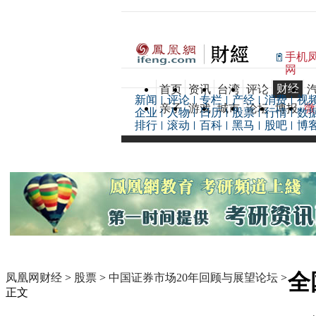
手机
网
财经
首页
资讯
台湾
评论
新闻
评论
专栏
产经
消费
视
亲子
游戏
城市
论坛
博报
微
企业
人物
日历
股票
行情
数
排行
滚动
百科
黑马
股吧
博
全
凤凰网财经
>
股票
>
中国证券市场20年回顾与展望论坛
>
正文