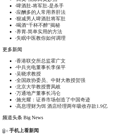
·
啤酒肚-将军肚-是杀手
·
应酬多的人常用养肝法
·
狠减男人啤酒肚将军肚
·
喝酒“千杯不醉”揭秘
·
养胃-简单实用的方法
·
失眠中医教你如何调理
更多新闻
·
香港联交所总监霍广文
·
中兵光电董事长李保平
·
吴晓求教授
·
全国政协委员、中财大教授贺强
·
北京大学教授曹凤岐
·
万通地产董事长冯仑
·
施光耀：证券市场创造了中国奇迹
·
高息理财为饵 酒店经理两年吸收存款1.9亿
频道头条
Big News
手机上看新闻