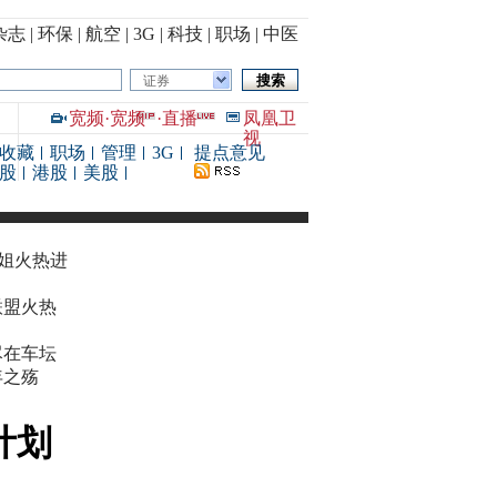
杂志
|
环保
|
航空
|
3G
|
科技
|
职场
|
中医
证券
宽频
·
宽频
·
直播
凤凰卫
视
收藏
职场
管理
3G
提点意见
股
港股
美股
华姐火热进
联盟火热
尽在车坛
年之殇
计划