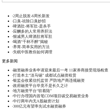
·
2周止脱发-6周长新发
·
口臭-祛除口臭妙招
·
啤酒肚-将军肚-是杀手
·
应酬多的人常用养肝法
·
狠减男人啤酒肚将军肚
·
喝酒“千杯不醉”揭秘
·
养胃-简单实用的方法
·
失眠中医教你如何调理
更多新闻
·
融资融券业务申请迎来最后一考 11家券商接受现场检查
·
打造本土“淡马锡” 成都试点融资租赁
·
银监会收紧信托监管 严防地产商违规融资
·
政府融资平台毕竟不是长久之计
·
地方融资平台“软着陆”
·
中行办理国内首笔CDM项目碳交易融资业务
·
中行两年内无A股融资计划
·
300亿元有望率先试水融资融券