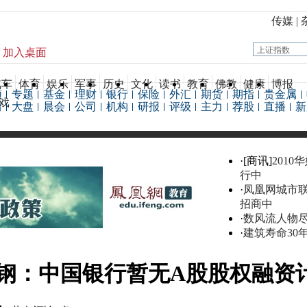
传媒
|
加入桌面
汽车
体育
娱乐
军事
历史
文化
读书
教育
佛教
健康
博报
频
专题
基金
理财
银行
保险
外汇
期货
期指
贵金属
戏
情
大盘
晨会
公司
机构
研报
评级
主力
荐股
直播
新
·[商讯]
2010
行中
·
凤凰网城市
招商中
·
数风流人物
·
建筑寿命30
钢：中国银行暂无A股股权融资