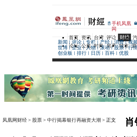
手机凤凰
网
财经
首页
资讯
台湾
评论
新闻
评论
专栏
产经
消费
视
论坛
公益
时尚
房产
城市
游
世博
企业
人物
滚动
股票
行
创业板
排行
日历
百科
优股
肖
凤凰网财经
>
股票
>
中行揭幕银行再融资大潮
> 正文