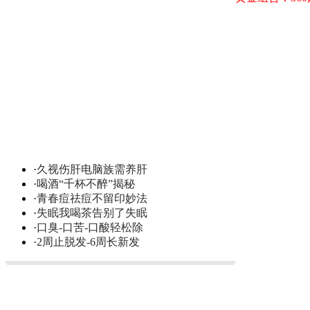
·
久视伤肝电脑族需养肝
·
喝酒“千杯不醉”揭秘
·
青春痘祛痘不留印妙法
·
失眠我喝茶告别了失眠
·
口臭-口苦-口酸轻松除
·
2周止脱发-6周长新发