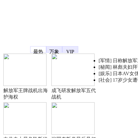
凤凰宽频
最热
万象
VIP
[军情]
日称解放军
[秘闻]
林彪夫妇拜
[娱乐]
日本AV女
[社会]
17岁少女
解放军王牌战机出海
成飞研发解放军五代
护海权
战机