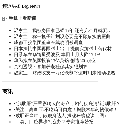
频道头条
Big News
手机上看新闻
温家宝：我献身国家已经45年 还有几个月就要…
温家宝：称一揽子计划没必要是不顾事实的歪曲
成都工投集团董事长戴晓明被调查
日本担忧中国再限稀土出口 提前实施稀土替代材…
日系车在华销量受波及 丰田上月大降15.1%
华为拟在英国投资13亿英镑 创造500职位
真相透视：参加养老社保其实很划算
温家宝：财政收支一万亿余额将适时用来推动稳增…
商讯
·
“脂肪肝”严重影响人的寿命，如何彻底清除脂肪肝？
·
关注：高血压-不吃药可自愈！摆脱常年药物依赖！
·
减肥正当时，做瘦身达人 揭秘狂瘦秘诀（图）
·
口臭、口腔异味怎么办？专家推荐妙招！