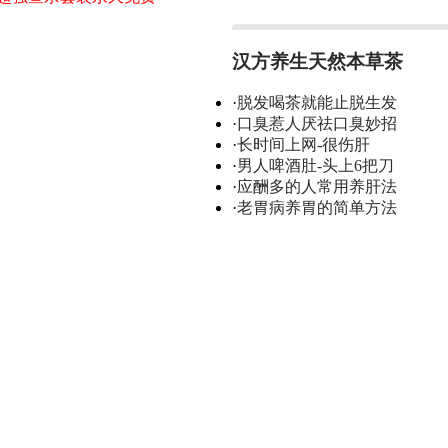
汉方养生天然本草茶
·
脱发喝茶就能止脱生发
·
口臭惹人厌祛口臭妙招
·
长时间上网-很伤肝
·
男人啤酒肚-头上6把刀
·
应酬多的人常用养肝法
·
老胃病养胃的简单方法