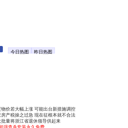
今日热图
昨日热图
度物价若大幅上涨 可能出台新措施调控
庆房产税操之过急 现在征根本就不合法
大批量将浙江省退休领导供起来
0超强查杀套装永久免费