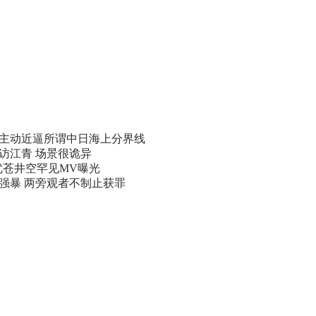
主动近逼所谓中日海上分界线
访江青 场景很诡异
优苍井空罕见MV曝光
遭强暴 两旁观者不制止获罪