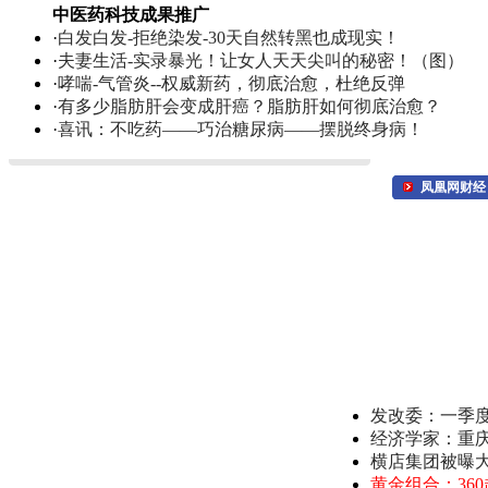
中医药科技成果推广
·
白发白发-拒绝染发-30天自然转黑也成现实！
·
夫妻生活-实录暴光！让女人天天尖叫的秘密！（图）
·
哮喘-气管炎--权威新药，彻底治愈，杜绝反弹
·
有多少脂肪肝会变成肝癌？脂肪肝如何彻底治愈？
·
喜讯：不吃药——巧治糖尿病——摆脱终身病！
凤凰网财经
发改委：一季
经济学家：重
横店集团被曝
黄金组合：36