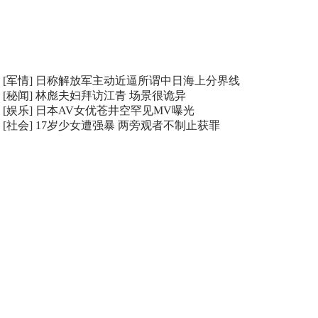
[军情]
日称解放军主动近逼所谓中日海上分界线
[秘闻]
林彪夫妇拜访江青 场景很诡异
[娱乐]
日本AV女优苍井空罕见MV曝光
[社会]
17岁少女遭强暴 两旁观者不制止获罪