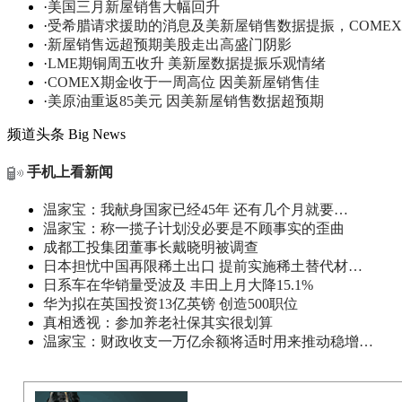
·
美国三月新屋销售大幅回升
·
受希腊请求援助的消息及美新屋销售数据提振，COME
·
新屋销售远超预期美股走出高盛门阴影
·
LME期铜周五收升 美新屋数据提振乐观情绪
·
COMEX期金收于一周高位 因美新屋销售佳
·
美原油重返85美元 因美新屋销售数据超预期
频道头条
Big News
手机上看新闻
温家宝：我献身国家已经45年 还有几个月就要…
温家宝：称一揽子计划没必要是不顾事实的歪曲
成都工投集团董事长戴晓明被调查
日本担忧中国再限稀土出口 提前实施稀土替代材…
日系车在华销量受波及 丰田上月大降15.1%
华为拟在英国投资13亿英镑 创造500职位
真相透视：参加养老社保其实很划算
温家宝：财政收支一万亿余额将适时用来推动稳增…