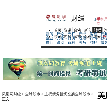
手机
网
财经
首页
资讯
台湾
评论
新闻
评论
专栏
产经
消费
视
亲子
游戏
城市
论坛
博报
微
企业
人物
日历
股票
行情
数
排行
滚动
百科
黑马
股吧
博
美
凤凰网财经
>
全球股市
>
主权债务担忧空袭全球股市
>
正文