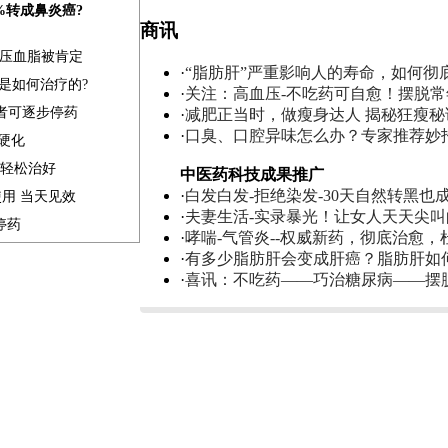
0%转成鼻炎癌?
商讯
血压血脂被肯定
·
“脂肪肝”严重影响人的寿命，如何彻
是如何治疗的?
·
关注：高血压-不吃药可自愈！摆脱
患者可逐步停药
·
减肥正当时，做瘦身达人 揭秘狂瘦秘
·
口臭、口腔异味怎么办？专家推荐妙
肝硬化
家轻松治好
中医药科技成果推广
·
白发白发-拒绝染发-30天自然转黑也
使用 当天见效
·
夫妻生活-实录暴光！让女人天天尖
停药
·
哮喘-气管炎--权威新药，彻底治愈，
·
有多少脂肪肝会变成肝癌？脂肪肝如
·
喜讯：不吃药——巧治糖尿病——摆