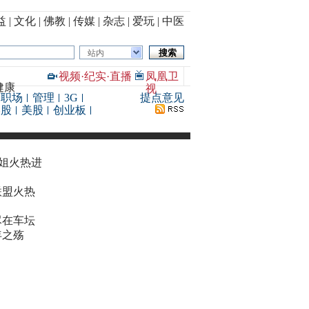
益
|
文化
|
佛教
|
传媒
|
杂志
|
爱玩
|
中医
站内
视频
·
纪实
·
直播
凤凰卫
健康
视
职场
管理
3G
提点意见
港股
美股
创业板
华姐火热进
联盟火热
尽在车坛
年之殇