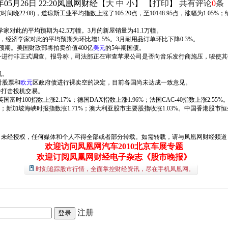
年05月26日 22:20
凤凰网财经
【
大
中
小
】 【
打印
】
共有评论
0
条
:08)，道琼斯工业平均指数上涨了105.20点，至10148.95点，涨幅为1.05%；纳斯
对此的平均预期为42.5万幢。3月的新屋销量为41.1万幢。
，经济学家对此的平均预期为环比增1.5%。3月耐用品订单环比下降0.3%。
速预期。美国财政部将拍卖价值400亿
美元
的5年期国债。
PL)的音乐业务进行非正式调查。报导称，司法部正在审查苹果公司是否向音乐发行商施压，唆使
机。
对股票和
欧元
区政府债进行裸卖空的决定，目前各国尚未达成一致意见。
步打击投机交易。
00指数上涨2.17%；德国DAX指数上涨1.96%；法国CAC-40指数上涨2.55%
新加坡海峡时报指数涨1.71%；澳大利亚股市主要股指收涨1.03%。中国香港股市恒生指数上
经授权，任何媒体和个人不得全部或者部分转载。如需转载，请与凤凰网财经频道（01
欢迎访问凤凰网汽车2010北京车展专题
欢迎订阅凤凰网财经电子杂志《股市晚报》
时刻追踪股市行情，全面掌控财经资讯，尽在手机凤凰网。
注册