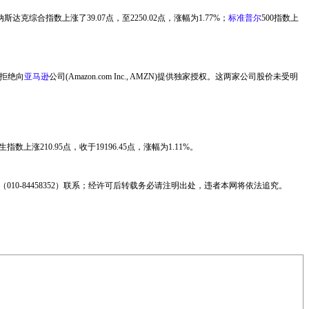
达克综合指数上涨了39.07点，至2250.02点，涨幅为1.77%；
标准普尔
500指数上
其拒绝向
亚马逊
公司(Amazon.com Inc., AMZN)提供独家授权。这两家公司股价未受明
。
涨210.95点，收于19196.45点，涨幅为1.11%。
0-84458352）联系；经许可后转载务必请注明出处，违者本网将依法追究。