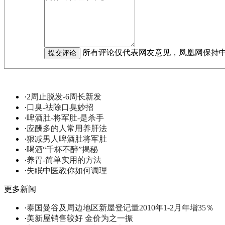
所有评论仅代表网友意见，凤凰网保持
·
2周止脱发-6周长新发
·
口臭-祛除口臭妙招
·
啤酒肚-将军肚-是杀手
·
应酬多的人常用养肝法
·
狠减男人啤酒肚将军肚
·
喝酒“千杯不醉”揭秘
·
养胃-简单实用的方法
·
失眠中医教你如何调理
更多新闻
·
泰国曼谷及周边地区新屋登记量2010年1-2月年增35％
·
美新屋销售较好 金价为之一振