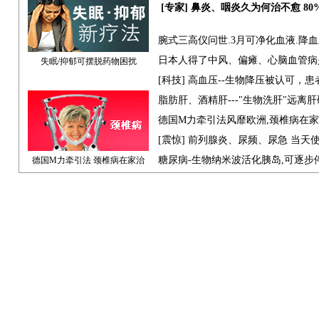
[专家] 鼻炎、咽炎久为何治不愈 8
腕式三高仪问世.3月可净化血液.降
日本人得了中风、偏瘫、心脑血管病
失眠/抑郁可摆脱药物困扰
[科技] 高血压--生物降压被认可，
脂肪肝、酒精肝---"生物洗肝"远离
德国M力牵引法风靡欧洲,颈椎病在
[震惊] 前列腺炎、尿频、尿急 当天
糖尿病-生物纳米波活化胰岛,可逐步
德国M力牵引法 颈椎病在家治