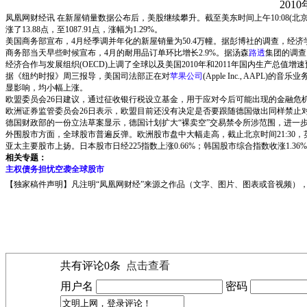
2010
凤凰网财经讯 在新屋销量数据公布后，美股继续攀升。截至美东时间上午10:08(北京时间晚22
涨了13.88点，至1087.91点，涨幅为1.29%。
美国商务部宣布，4月经季调并年化的新屋销量为50.4万幢。据彭博社的调查，经济学家
商务部当天早些时候宣布，4月的耐用品订单环比增长2.9%。据汤森
路透
集团的调查
经济合作与发展组织(OECD)上调了全球以及美国2010年和2011年国内生产总值增
据《纽约时报》周三报导，美国司法部正在对
苹果公司
(Apple Inc., AA
显影响，均小幅上涨。
欧盟委员会26日建议，通过征收银行税设立基金，用于应对今后可能出现的金融危
欧洲证券监管委员会26日表示，欧盟目前还没有决定是否要跟随德国做出同样禁止
德国财政部的一份立法草案显示，德国计划扩大“裸卖空”交易禁令所涉范围，进一
外围股市方面，全球股市普遍反弹。欧洲股市盘中大幅走高，截止北京时间21:30，英国富时1
亚太主要股市上扬。日本股市日经225指数上涨0.66%；韩国股市综合指数收涨1.36%；
相关专题：
主权债务担忧空袭全球股市
【独家稿件声明】凡注明“凤凰网财经”来源之作品（文字、图片、图表或音视频），未
共有评论
0
条
点击查看
用户名
密码