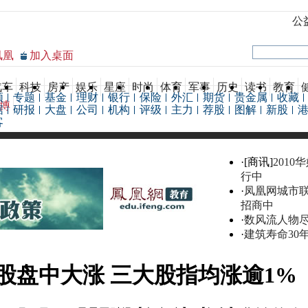
公
凤凰
加入桌面
汽车
科技
房产
娱乐
星座
时尚
体育
军事
历史
读书
教育
频
专题
基金
理财
银行
保险
外汇
期货
贵金属
收藏
博
据
研报
大盘
公司
机构
评级
主力
荐股
图解
新股
客
·[商讯]
2010
行中
·
凤凰网城市
招商中
·
数风流人物
·
建筑寿命30
股盘中大涨 三大股指均涨逾1%