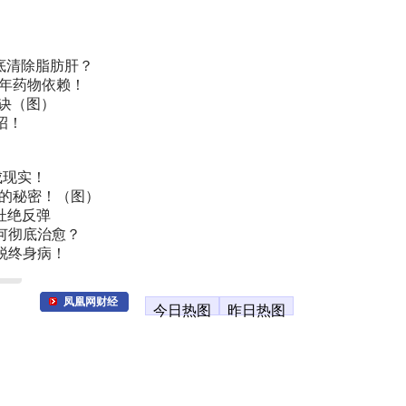
底清除脂肪肝？
常年药物依赖！
诀（图）
招！
成现实！
叫的秘密！（图）
杜绝反弹
何彻底治愈？
脱终身病！
凤凰网财经
今日热图
昨日热图