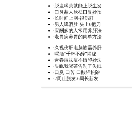
·
脱发喝茶就能止脱生发
·
口臭惹人厌祛口臭妙招
·
长时间上网-很伤肝
·
男人啤酒肚-头上6把刀
·
应酬多的人常用养肝法
·
老胃病养胃的简单方法
·
久视伤肝电脑族需养肝
·
喝酒“千杯不醉”揭秘
·
青春痘祛痘不留印妙法
·
失眠我喝茶告别了失眠
·
口臭-口苦-口酸轻松除
·
2周止脱发-6周长新发