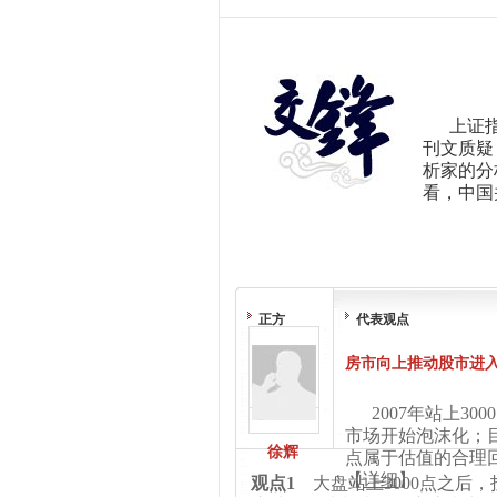
上证
刊文质疑
析家的分
看，中国
正方
代表观点
房市向上推动股市进
2007年站上30
市场开始泡沫化；目
徐辉
点属于估值的合理
【
详细
】
观点1
大盘站上3000点之后