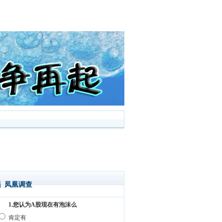
凤凰调查
1.您认为A股现在有泡沫么
肯定有