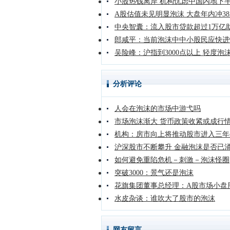
小股热钱离岸 机构忧虑中国内地下
A股估值未见明显泡沫 大盘年内冲38
中央智囊：流入股市贷款超过1万亿
郎咸平：当前泡沫中中小股民应快进
吴险峰：沪指到3000点以上 轻度泡
分析评论
人会在泡沫的市场中游弋吗
市场泡沫渐大 货币政策收紧或成行
机构：房市向上将推动股市进入三年
沪深股市不断攀升 金融泡沫是否已
如何避免重陷危机－刺激－泡沫怪圈
突破3000：景气还是泡沫
花旗集团董事总经理：A股市场小盘
水皮杂谈：谁吹大了股市的泡沫
网友留言