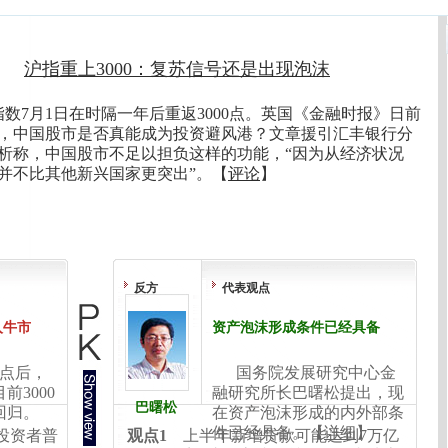
沪指重上3000：复苏信号还是出现泡沫
指数7月1日在时隔一年后重返3000点。英国《金融时报》日前
，中国股市是否真能成为投资避风港？文章援引汇丰银行分
析称，中国股市不足以担负这样的功能，“因为从经济状况
并不比其他新兴国家更突出”。【
评论
】
反方
代表观点
入牛市
资产泡沫形成条件已经具备
00点后，
国务院发展研究中心金
前3000
融研究所长巴曙松提出，现
巴曙松
回归。
在资产泡沫形成的内外部条
件已经具备。【
详细
】
，投资者普
观点1
上半年新增贷款可能达到7万亿