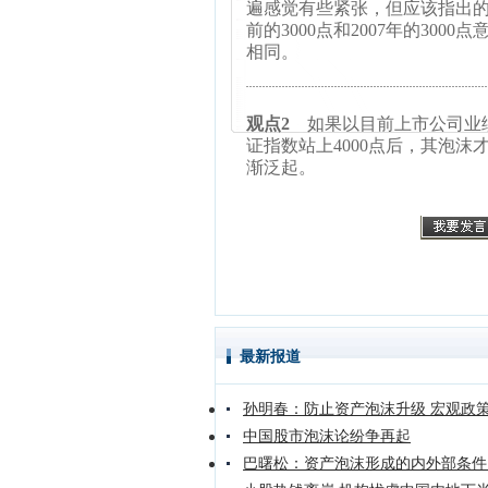
遍感觉有些紧张，但应该指出
前的3000点和2007年的3000
相同。
观点2
如果以目前上市公司业
证指数站上4000点后，其泡沫
渐泛起。
最新报道
孙明春：防止资产泡沫升级 宏观政
中国股市泡沫论纷争再起
巴曙松：资产泡沫形成的内外部条件