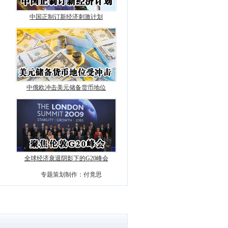
中国正制订新经济刺激计划
中俄欧冲击美元储备货币地位
全球经济衰退阴影下的G20峰会
专题策划制作：付竟思