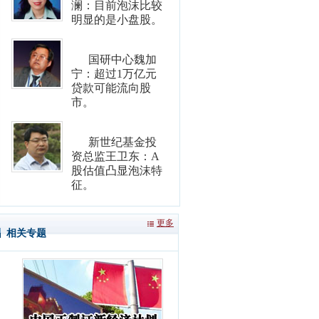
澜：目前泡沫比较
明显的是小盘股。
国研中心魏加
宁：超过1万亿元
贷款可能流向股
市。
新世纪基金投
资总监王卫东：A
股估值凸显泡沫特
征。
更多
相关专题