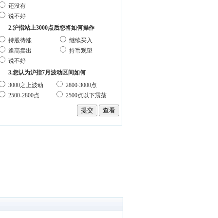
还没有
说不好
2.沪指站上3000点后您将如何操作
持股待涨
继续买入
逢高卖出
持币观望
说不好
3.您认为沪指7月波动区间如何
3000之上波动
2800-3000点
2500-2800点
2500点以下震荡