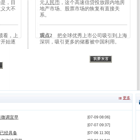
的是，目
元
人民币
，这个高速信贷投放跟内地房
点意义大不
地产市场、股票市场的恢复有直接关
系。
绩看，上
观点2
把全球优秀上市公司吸引到上海
才开始逐
深圳，吸引更多的储蓄被中国利用。
更多
策微调宜早
[07-09 08:06]
[07-07 09:37]
已经具备
[07-06 11:30]