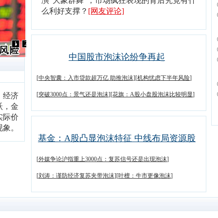
演“大象群舞”，市场疯狂表现的背后究竟有什
么利好支撑？
[网友评论]
1
2
中国股市泡沫论纷争再起
[
中央智囊：入市贷款超万亿 助推泡沫
][
机构忧虑下半年风险
]
[
突破3000点：景气还是泡沫
][
花旗：A股小盘股泡沫比较明显
]
。经济
跃，金
实际价
现象。
基金：A股凸显泡沫特征 中线布局资源股
[
外媒争论沪指重上3000点：复苏信号还是出现泡沫
]
[
刘涛：谨防经济复苏夹带泡沫
][
叶檀：牛市更像泡沫
]