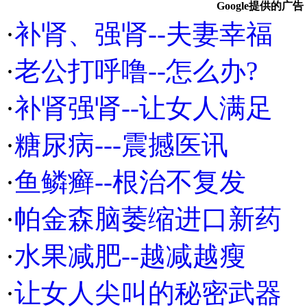
Google提供的广告
·
补肾、强肾--夫妻幸福
·
老公打呼噜--怎么办?
·
补肾强肾--让女人满足
·
糖尿病---震撼医讯
·
鱼鳞癣--根治不复发
·
帕金森脑萎缩进口新药
·
水果减肥--越减越瘦
·
让女人尖叫的秘密武器