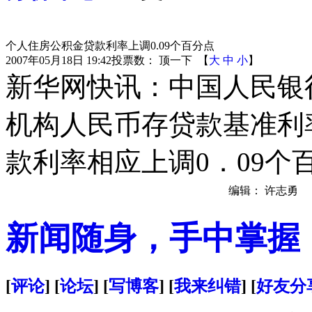
个人住房公积金贷款利率上调0.09个百分点
2007年05月18日 19:42
投票数：
顶一下
【
大
中
小
】
新华网快讯：中国人民银行
机构人民币存贷款基准利
款利率相应上调0．09个
编辑： 许志勇
新闻随身，手中掌握
[
评论
] [
论坛
] [
写博客
] [
我来纠错
] [
好友分