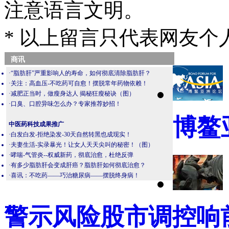
注意语言文明。
* 以上留言只代表网友
商讯
·
“脂肪肝”严重影响人的寿命，如何彻底清除脂肪肝？
·
关注：高血压-不吃药可自愈！摆脱常年药物依赖！
·
减肥正当时，做瘦身达人 揭秘狂瘦秘诀（图）
·
口臭、口腔异味怎么办？专家推荐妙招！
博鳌
中医药科技成果推广
·
白发白发-拒绝染发-30天自然转黑也成现实！
·
夫妻生活-实录暴光！让女人天天尖叫的秘密！（图）
·
哮喘-气管炎--权威新药，彻底治愈，杜绝反弹
·
有多少脂肪肝会变成肝癌？脂肪肝如何彻底治愈？
·
喜讯：不吃药——巧治糖尿病——摆脱终身病！
警示风险股市调控响