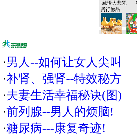
·
藏语大悲咒
·
贤行愿品
·
男人--如何让女人尖叫
·
补肾、强肾--特效秘方
·
夫妻生活幸福秘诀(图)
·
前列腺--男人的烦脑!
·
糖尿病---康复奇迹!