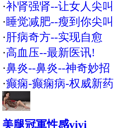
·
补肾强肾--让女人尖叫
·
睡觉减肥--瘦到你尖叫
·
肝病奇方--实现自愈
·
高血压--最新医讯!
·
鼻炎--鼻炎--神奇妙招
·
癫痫-癫痫病-权威新药
美腿冠軍性感vivi