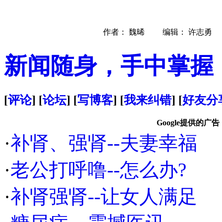
作者： 魏晞 编辑： 许志勇
新闻随身，手中掌握
[
评论
] [
论坛
] [
写博客
] [
我来纠错
] [
好友分
Google提供的广告
·
补肾、强肾--夫妻幸福
·
老公打呼噜--怎么办?
·
补肾强肾--让女人满足