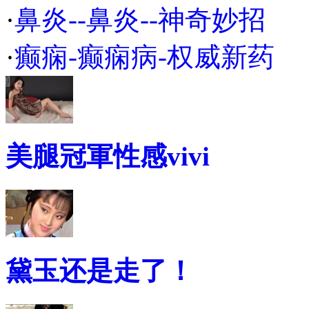
·
鼻炎--鼻炎--神奇妙招
·
癫痫-癫痫病-权威新药
美腿冠軍性感vivi
黛玉还是走了！