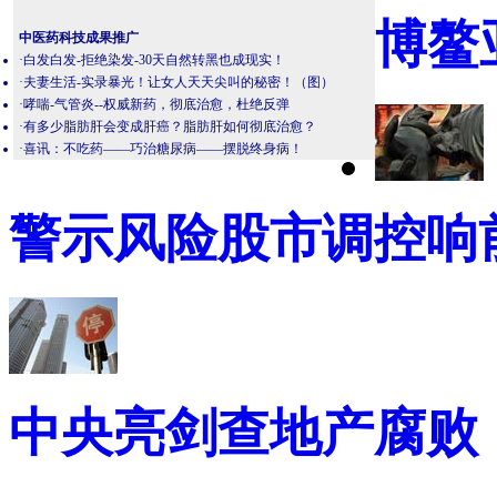
博鳌
中医药科技成果推广
·
白发白发-拒绝染发-30天自然转黑也成现实！
·
夫妻生活-实录暴光！让女人天天尖叫的秘密！（图）
·
哮喘-气管炎--权威新药，彻底治愈，杜绝反弹
·
有多少脂肪肝会变成肝癌？脂肪肝如何彻底治愈？
·
喜讯：不吃药——巧治糖尿病——摆脱终身病！
警示风险股市调控响
中央亮剑查地产腐败