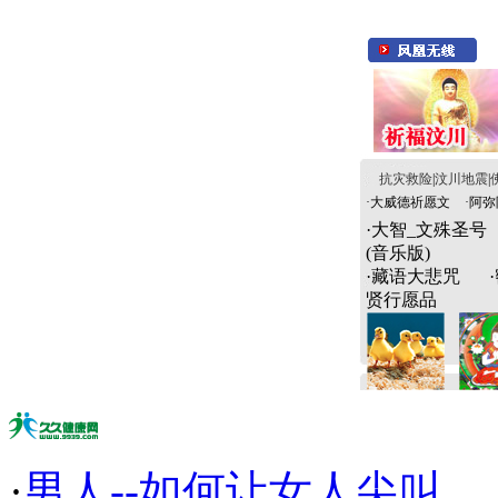
抗灾救险
|
汶川地震
|
·
大威德祈愿文
·
阿弥
·
大智_文殊圣号
(音乐版)
·
藏语大悲咒
·
贤行愿品
·
男人--如何让女人尖叫