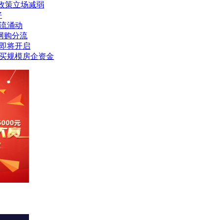
政策立场减弱
好
暗流涌动
网购分流
或即将开启
购买规模房企资金