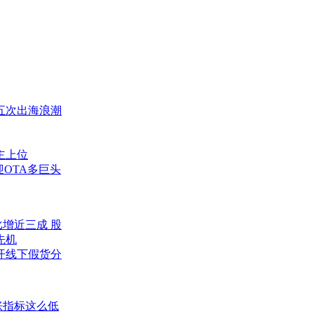
五次出海浪潮
主上位
迎OTA多巨头
增近三成 股
先机
开线下假货分
胀指标这么低