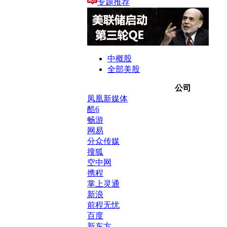
专题推荐
中概股
全部美股
公司
凤凰新媒体
酷6
畅游
网易
分众传媒
搜狐
空中网
携程
掌上灵通
新浪
前程无忧
百度
新东方