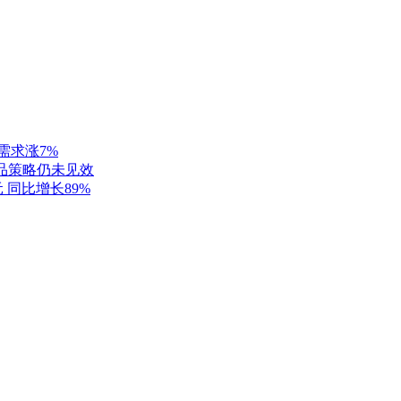
需求涨7%
精品策略仍未见效
 同比增长89%