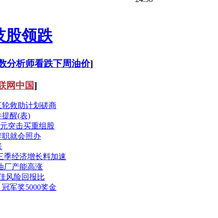
技股领跌
数分析师看跌下周油价
]
联网中国
]
三轮救助计划磋商
提醒(表)
亿元突击买重组股
辞职就会照办
张
三季经济增长料加速
油厂产能高涨
佳风险回报比
军奖5000奖金