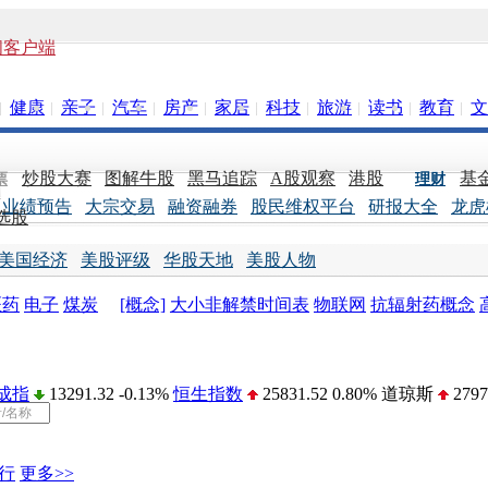
闻客户端
健康
亲子
汽车
房产
家居
科技
旅游
读书
教育
文
炒股大赛
图解牛股
黑马追踪
A股观察
港股
基
票
理财
业绩预告
大宗交易
融资融券
股民维权平台
研报大全
龙虎
选股
美国经济
美股评级
华股天地
美股人物
医药
电子
煤炭
[概念]
大小非解禁时间表
物联网
抗辐射药概念
成指
13291.32 -0.13%
恒生指数
25831.52 0.80%
道琼斯
2797
金
1454.68 0.00%
人民币/美元
6.12 0.00%
美元指数
82.78 0.0
行
更多>>