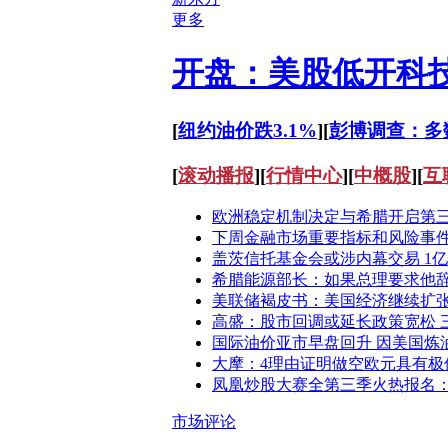
更多
开盘：美股低开科
[
纽约油价跌3.1%
][
彭博调查：多
[
滚动播报
][
行情中心
][
中概股
][
互
欧洲稳定机制决定与希腊开启第
下周金融市场重要指标和风险事件
盖茨信托基金会或涉内幕交易 1
希腊能源部长：如果总理要求他
美联储褐皮书：美国经济继续扩
高盛：股市回调或延长政策宽松 
国际油价亚市早盘回升 因美国炼
大摩：4理由证明做空欧元具有极
凤凰炒股大赛全第三季火热报名：冠
市场评论