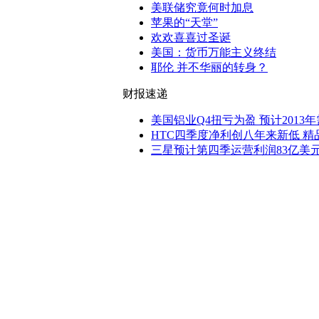
美联储究竟何时加息
苹果的“天堂”
欢欢喜喜过圣诞
美国：货币万能主义终结
耶伦 并不华丽的转身？
财报速递
美国铝业Q4扭亏为盈 预计2013年
HTC四季度净利创八年来新低 
三星预计第四季运营利润83亿美元