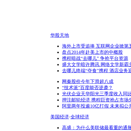
华股天地
海外上市受追捧 互联网企业掀第
盘点2014年赴美上市的中概股
携程暗战“去哪儿” 争抢平台资源
盛大文学暗许腾讯 网络文学新霸
去哪儿终端“夺食”携程 酒店业务
网秦股价今年下滑超八成
“技术派”百度能否逆袭？
光伏企业天华阳光三季度收入同比
押注邮轮经济 携程巨资抢占市场
阿里两年投逾10亿打假 未来拟公
美国经济
·
全球经济
高盛：为什么美联储最看重的通