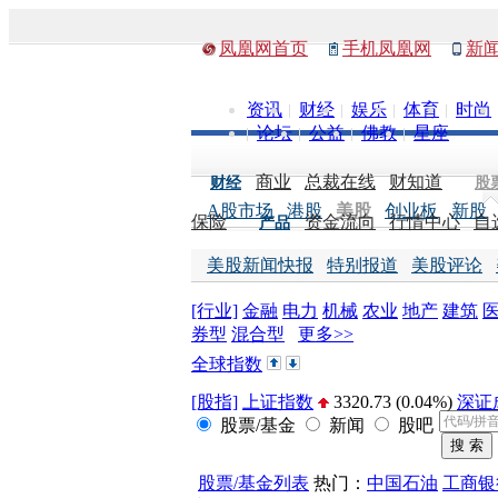
凤凰网首页
手机凤凰网
新
资讯
财经
娱乐
体育
时尚
论坛
公益
佛教
星座
商业
总裁在线
财知道
财经
股
A股市场
港股
美股
创业板
新股
保险
资金流向
行情中心
自
产品
美股新闻快报
特别报道
美股评论
[行业]
金融
电力
机械
农业
地产
建筑
券型
混合型
更多>>
全球指数
[股指]
上证指数
3320.73 (0.04%)
深证
股票/基金
新闻
股吧
[其他]
纽约原油
92.98 0.00%
纽约黄
7174.14 0.03%
股票/基金列表
热门：
中国石油
工商银