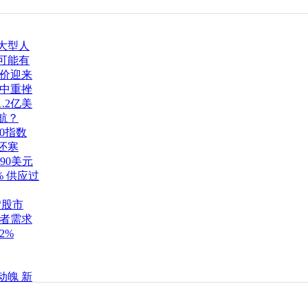
业大型人
可能有
金价迎来
盘中重挫
.2亿美
航？
0指数
还寒
.90美元
% 供应过
“股市
资者需求
2%
动魄 新
元经济刺
售额同比