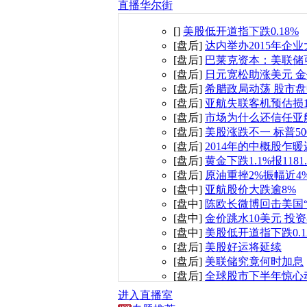
直播华尔街
[
]
美股低开道指下跌0.18%
[
盘后
]
达内举办2015年企
[
盘后
]
巴莱克资本：美联储
[
盘后
]
日元宽松助涨美元 
[
盘后
]
希腊政局动荡 股市
[
盘后
]
亚航失联客机预估损1
[
盘后
]
市场为什么还信任亚
[
盘后
]
美股涨跌不一 标普50
[
盘后
]
2014年的中概股乍暖
[
盘后
]
黄金下跌1.1%报1181
[
盘后
]
原油重挫2%振幅近4
[
盘中
]
亚航股价大跌逾8%
[
盘中
]
陈欧长微博回击美国
[
盘中
]
金价跳水10美元 投
[
盘中
]
美股低开道指下跌0.1
[
盘后
]
美股好运将延续
[
盘后
]
美联储究竟何时加息
[
盘后
]
全球股市下半年惊心
[
盘后
]
安倍再推3.5万亿日
进入直播室
[
盘后
]
美国年底购物季 销