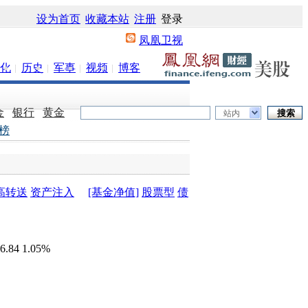
设为首页
收藏本站
注册
登录
凤凰卫视
化
历史
军事
视频
博客
金
银行
黄金
站内
榜
高转送
资产注入
[基金净值]
股票型
债
6.84 1.05%
0%
基金指数