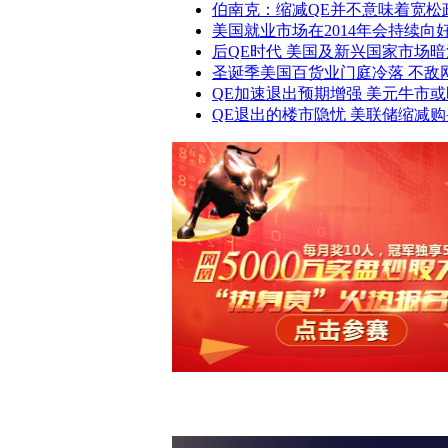
伯南克：缩减QE并不意味着宽松
美国就业市场在2014年会持续向
后QE时代 美国及新兴国家市场
圣诞季美国百货业门庭冷落 不敌
QE加速退出预期增强 美元牛市
QE退出的楼市隐忧 美联储缩减
凤凰炒股大赛全第三季火热报名