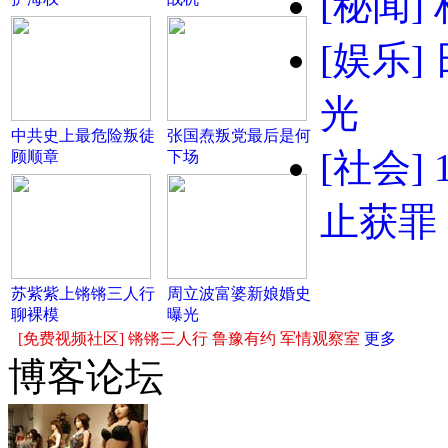
[秘闻]
[娱乐]
光
中共史上最危险叛徒
张国焘叛党最后是何
[社会]
顾顺章
下场
止获罪
苏紫紫上锵锵三人行
周立波富婆新娘婚史
聊裸模
曝光
[免费视频社区]
锵锵三人行
鲁豫有约
军情观察室
更多
博客论坛