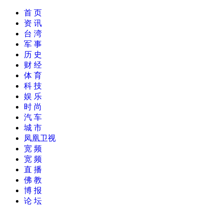
首 页
资 讯
台 湾
军 事
历 史
财 经
体 育
科 技
娱 乐
时 尚
汽 车
城 市
凤凰卫视
宽 频
宽 频
直 播
佛 教
博 报
论 坛