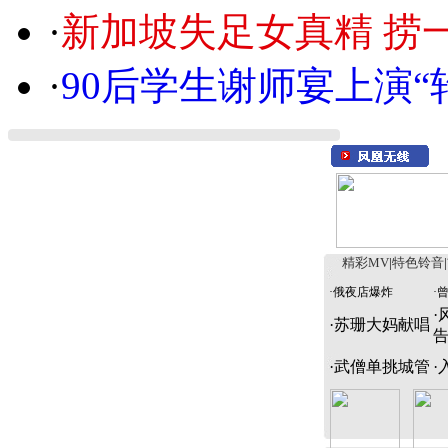
·
新加坡失足女真精 捞
·
90后学生谢师宴上演“
精彩MV
|
特色铃音
|
·
俄夜店爆炸
·
·
·
苏珊大妈献唱
·
武僧单挑城管
·