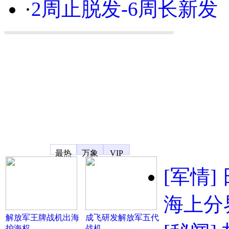
·
2周止脱发-6周长新发
凤凰宽频
最热
万象
VIP
[军情]
海上分
解放军王牌战机出海
成飞研发解放军五代
护海权
战机