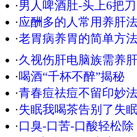
·
男人啤酒肚-头上6把刀
·
应酬多的人常用养肝
·
老胃病养胃的简单方
·
久视伤肝电脑族需养
·
喝酒“千杯不醉”揭秘
·
青春痘祛痘不留印妙
·
失眠我喝茶告别了失
·
口臭-口苦-口酸轻松除