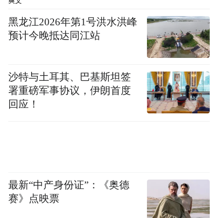
爽文
黑龙江2026年第1号洪水洪峰
预计今晚抵达同江站
沙特与土耳其、巴基斯坦签
署重磅军事协议，伊朗首度
回应！
最新“中产身份证”：《奥德
赛》点映票