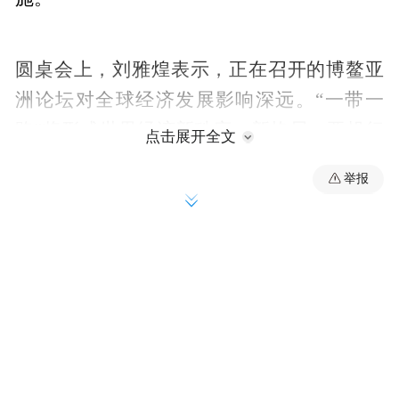
圆桌会上，刘雅煌表示，正在召开的博鳌亚
洲论坛对全球经济发展影响深远。“一带一
路”将形成世界经济新秩序、新格局，亚投行
点击展开全文
的设立是打破冷战思维的新模式。
举报
刘雅煌对“一带一路”提出六点建议：一，尽
快出台关于“一带一路”三年或五年规划；
二，尽快设定一个整体关于“一带一路”的标
杆数据和各行业承载力的数据库；三，“一带
一路”企业走出去应该“分出去”，从金融、文
化、旅游等产业各方面来对接；四，成立专