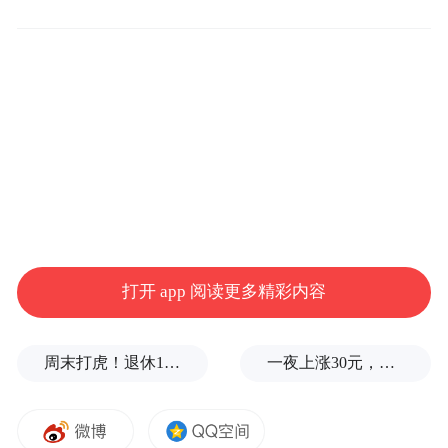
职服务走出去发展局，助推中国企业走出
去；五，尽快在香港澳门成立全球华商的交
易所。港澳有“一国两制”等许多优势，可发
挥作用；六，希望华商华侨关注内地正在新
兴发展的几个产业：工业机器人、物联网、
生物科技、3D数据等。
本次“华商领袖与华人智库圆桌会”主题为“中
打开 app 阅读更多精彩内容
国—东盟自贸区升级版与海上丝绸之路建
设”。(完)
周末打虎！退休1年后，宋致远被查
一夜上涨30元，金饰克价重回1300元