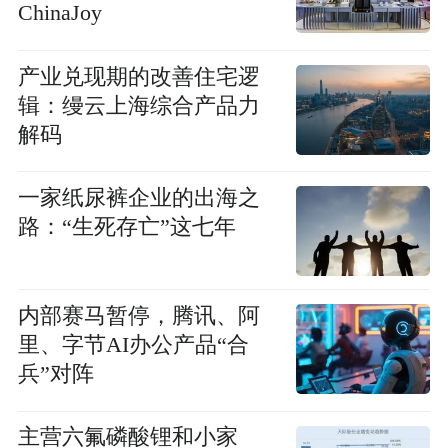
ChinaJoy
产业兑现期的改善住宅逻
辑：缦云上海综合产品力
解码
一家纸尿裤企业的出海之
路：“生死存亡”这七年
内部赛马暂停，腾讯、阿
里、字节AI办公产品“合
兵”对阵
主营六氟磷酸锂和小家