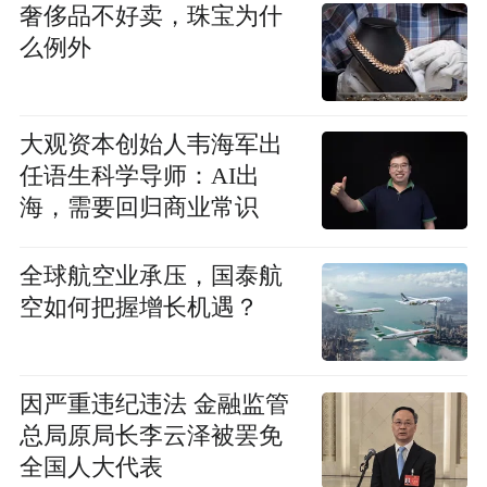
会
奢侈品不好卖，珠宝为什
么例外
大观资本创始人韦海军出
任语生科学导师：AI出
海，需要回归商业常识
全球航空业承压，国泰航
空如何把握增长机遇？
因严重违纪违法 金融监管
总局原局长李云泽被罢免
全国人大代表