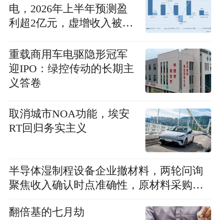
电，2026年上半年预测盈
利超2亿元，虚增收入被ST
背后子公司未完成业绩承
诺
重载商用车电驱隐形冠军
迎IPO：绿控传动的长期主
义答卷
取消城市NOA功能，埃安
RT回归务实主义
半导体湿制程设备企业撤材料，两轮问询
聚焦收入确认时点准确性，原材料采购公
允性引关注
翻倍基的七月劫