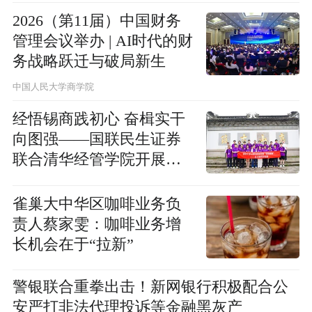
2026（第11届）中国财务
管理会议举办 | AI时代的财
务战略跃迁与破局新生
中国人民大学商学院
经悟锡商践初心 奋楫实干
向图强——国联民生证券
联合清华经管学院开展无
锡思政实践活动
雀巢大中华区咖啡业务负
责人蔡家雯：咖啡业务增
长机会在于“拉新”
警银联合重拳出击！新网银行积极配合公
安严打非法代理投诉等金融黑灰产