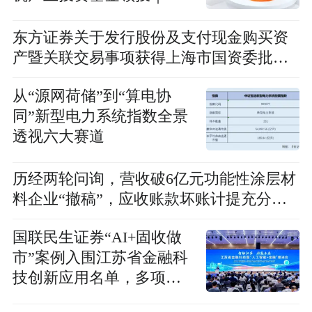
发
东方证券关于发行股份及支付现金购买资
产暨关联交易事项获得上海市国资委批复
的公告
从“源网荷储”到“算电协
同”新型电力系统指数全景
透视六大赛道
历经两轮问询，营收破6亿元功能性涂层材
料企业“撤稿”，应收账款坏账计提充分性
及销售费用率低于同行均值合理性遭“连环
国联民生证券“AI+固收做
问”
市”案例入围江苏省金融科
技创新应用名单，多项金
融科技前沿成果亮相推进