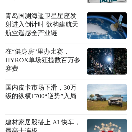
青岛国测海遥卫星星座发
射进入倒计时 欲构建航天
航空遥感全产业链
在“健身房”里办比赛，
HYROX单场狂揽数百万参
赛费
国内皮卡市场下滑，30万
级的纵横F700“逆势”入局
建材家居股搭上 AI 快车，
最高十连板