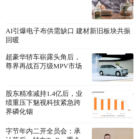
AI引爆电子布供需缺口 建材新旧板块共振
回暖
超豪华轿车崭露头角后，
尊界再战百万级MPV市场
股东精准减持1.4亿后，业
绩重压下魅视科技紧急跨
界磷化铟
字节年内二开全员会：承