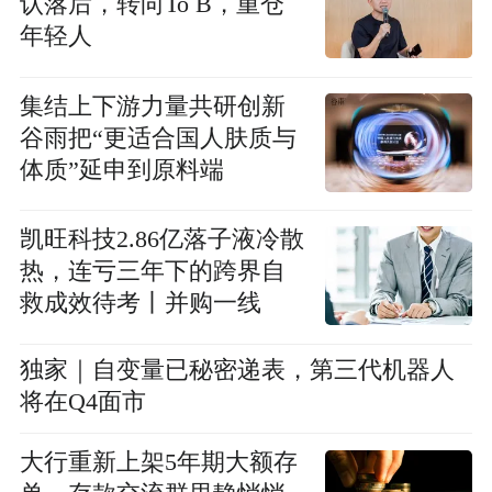
认落后，转向To B，重仓
年轻人
集结上下游力量共研创新
谷雨把“更适合国人肤质与
体质”延申到原料端
凯旺科技2.86亿落子液冷散
热，连亏三年下的跨界自
救成效待考丨并购一线
独家｜自变量已秘密递表，第三代机器人
将在Q4面市
大行重新上架5年期大额存