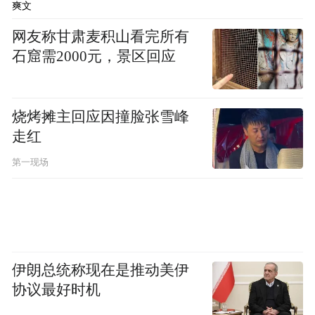
爽文
网友称甘肃麦积山看完所有
石窟需2000元，景区回应
烧烤摊主回应因撞脸张雪峰
走红
第一现场
伊朗总统称现在是推动美伊
协议最好时机