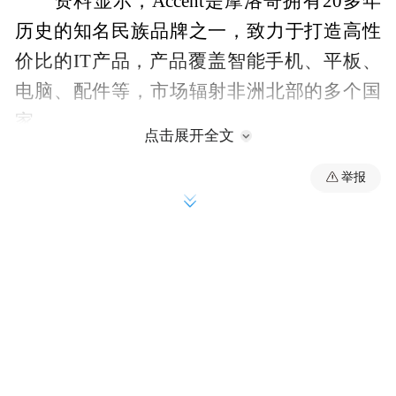
资料显示，Accent是摩洛哥拥有20多年
历史的知名民族品牌之一，致力于打造高性
价比的IT产品，产品覆盖智能手机、平板、
电脑、配件等，市场辐射非洲北部的多个国
家。
点击展开全文
举报
展讯介绍，本次推出的Accent智能手机
分为4G和3G两个版本，充分满足北非用户的
智能手机需求。其中，Cameleon C6 Plus搭载
展讯成熟的28纳米四核五模LTE芯片平台
SC9832，内置1.3GHz ARM Cortex-A7处理
器，预装Andriod 7.0操作系统，支持4G双卡
双待功能；同时采用5.5英寸HD屏幕、1GB运