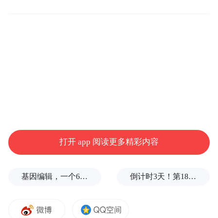
行内存、8GB存储内存、500万像素主摄像头
以及2800mAh电池。Cameleon C5则采用的是
展讯WCDMA芯片平台SC7731C，支持3G双
卡双待功能，配备5英寸TN屏幕、1GB运行
内存、8GB存储内存、500万像素主摄像头以
及2000mAh电池。
对于此次加码北非市场，展讯董事长兼
CEO李力游表示：“我们感到十分荣幸与
打开 app 阅读更多精彩内容
Accent携手合作，为北非用户提供高性能的
3G/4G智能手机终端。自展讯进入北非市场
基因编辑，一个6岁女孩之死
倒计时3天！第18届影响世界华人盛典即将启幕
以来，已实现了500万部终端产品的出货，为
用户提供了多样化、差异化的移动终端产