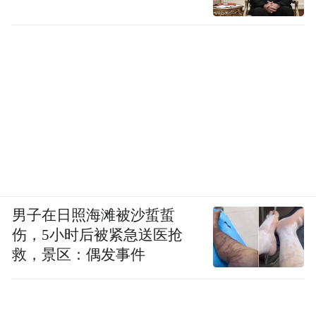
男子在日照海滩被沙蜇蜇
伤，5小时后被紧急送医抢
救，景区：偶发事件