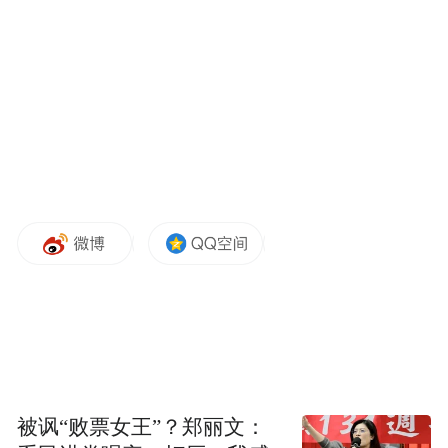
被讽“败票女王”？郑丽文：