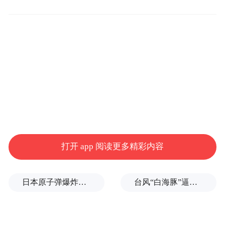
“特别声明：以上作品内容(包括在内的视频、图片或音
频)为凤凰网旗下自媒体平台“大风号”用户上传并发
布，本平台仅提供信息存储空间服务。
Notice: The content above (including the videos,
pictures and audios if any) is uploaded and posted
by the user of Dafeng Hao, which is a social media
打开 app 阅读更多精彩内容
platform and merely provides information storage
space services.”
日本原子弹爆炸亲历者反对高市修改无核三原则，“她应该下台”
台风“白海豚”逼近浙闽沿海，10余省份将掀强风雨