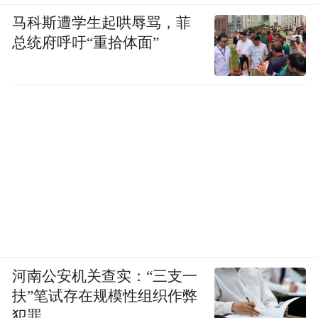
马科斯遭学生起哄辱骂，菲
总统府呼吁“重拾体面”
河南公安机关查实：“三支一
扶”笔试存在规模性组织作弊
犯罪