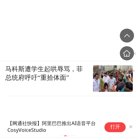
马科斯遭学生起哄辱骂，菲
总统府呼吁“重拾体面”
【网通社快报】阿里巴巴推出AI语音平台
【网通社快
打开
CosyVoiceStudio
要求AI账