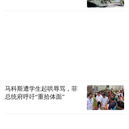
马科斯遭学生起哄辱骂，菲
总统府呼吁“重拾体面”