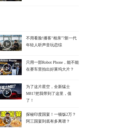
不用看脸!播客“相亲”?新一代
年轻人听声音玩恋综
只用一部Robot Phone，能不能
在赛车里拍出好莱坞大片？
为了这片星空，全新猛士
M817把我带到了这里，值
了！
探秘印度国宴！一顿饭2万？
阿三国宴到底有多离谱？