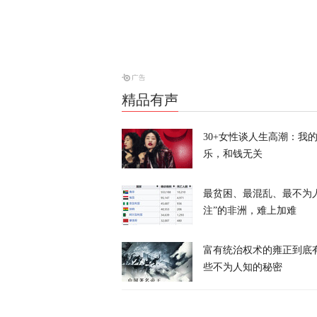
天下事
风暴眼 | 
风暴眼
精品有声
30+女性谈人生高潮：我
乐，和钱无关
最贫困、最混乱、最不为
战斗机和装甲
注”的非洲，难上加难
富有统治权术的雍正到底
天下事
些不为人知的秘密
消息人士：对