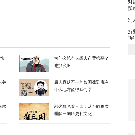
对
24
跃
别
呛到辣眼睛！昆明黄磷泄漏燃烧，迷雾里的24小时
折
“
64
的快
为什么总有人想去盗曹操墓？
他那么抠
人关
后人褒贬不一的曾国藩到底有
车制造被“卡脖子”？美军又一致命软肋曝光
什么地方值得我们学
有哪
烈火群飞看三国：从不同角度
2
理解三国历史和文化
霍尔木兹海峡的控制权，伊朗获得最大让步