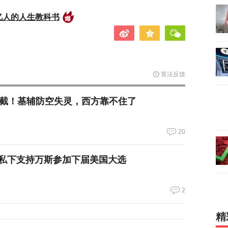
亿人的人生教科书
算法反馈
拦截！基辅防空失灵，西方靠不住了
20
私下支持万斯参加下届美国大选
2
精