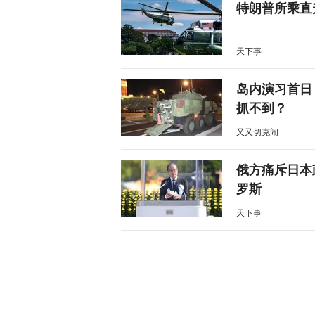
特朗普所乘直
天下事
岛内演习首日
抓不到？
又又切克闹
俄方痛斥日本
罗斯
天下事