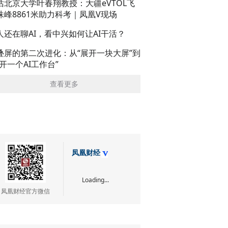
话北京大学叶春翔教授：大疆eVTOL飞
珠峰8861米助力科考｜凤凰V现场
人还在聊AI，看中兴如何让AI干活？
叠屏的第二次进化：从“展开一块大屏”到
展开一个AI工作台”
查看更多
凤凰财经
Loading...
凤凰财经官方微信