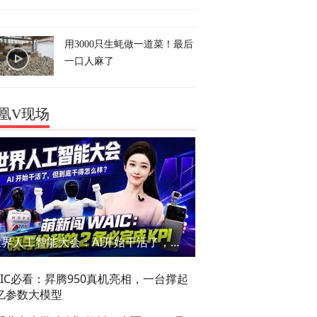
用3000只生蚝做一道菜！最后
一口人麻了
凰V现场
世界人工智能大会：AI开始干活了，但到底干的怎么样？萌新闯WAIC
AIC必看：昇腾950真机亮相，一台撑起
亿参数大模型