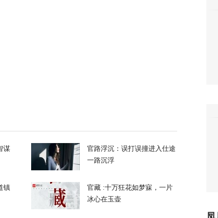
154
都没拦住，泽连斯基指责盟友间接导致重大伤
430
刀强闯中国使馆，日本自卫官声称“服药影响行
132
智谋
官路浮沉：误打误撞进入仕途
一路沉浮
道镇
官藏 :十万狂花如梦寐，一片
冰心在玉壶
奥、贝森特都说好事近了，美媒披露美伊协议
凤