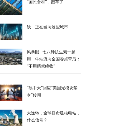
“国民食材”，翻车了
钱，正在砸向这些城市
风暴眼 | 七八种抗生素一起
用！牛蛙流向全国餐桌背后：
“不用药就绝收”
“易中天”回应“美国光模块禁
令”传闻
大逆转，全球拼命建核电站，
什么信号？