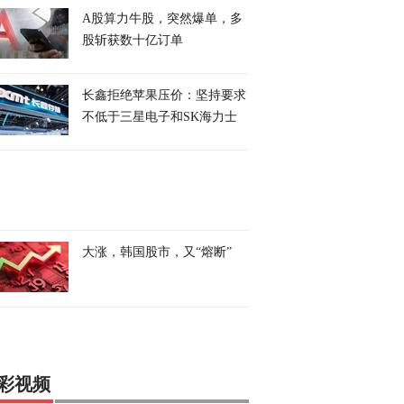
A股算力牛股，突然爆单，多
股斩获数十亿订单
长鑫拒绝苹果压价：坚持要求
不低于三星电子和SK海力士
大涨，韩国股市，又“熔断”
彩视频