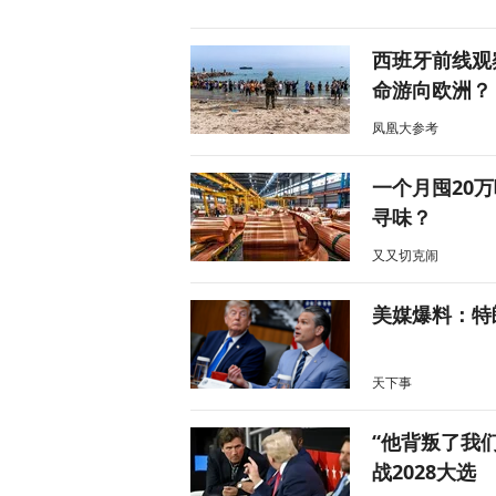
西班牙前线观
命游向欧洲？
凤凰大参考
一个月囤20
寻味？
又又切克闹
美媒爆料：特
天下事
“他背叛了我
战2028大选