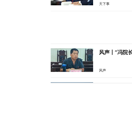
天下事
风声丨“冯院
风声
炸河床、停核
经济
天下事
伊朗与阿曼会