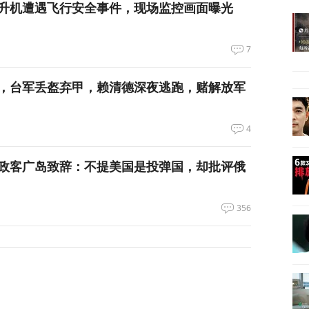
升机遭遇飞行安全事件，现场监控画面曝光
7
，台军丢盔弃甲，赖清德深夜逃跑，赌解放军
4
政客广岛致辞：不提美国是投弹国，却批评俄
356