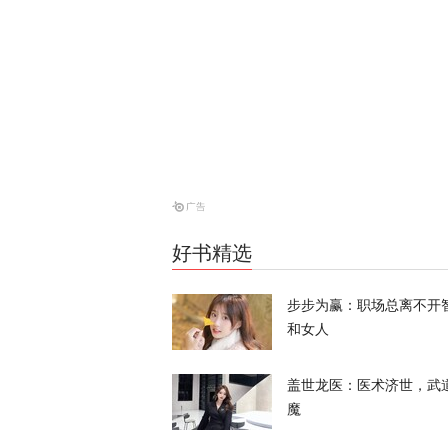
天下事
昨晚一枚导弹
亡
天下事
当庭悔过？持
为”
好书精选
天下事
步步为赢：职场总离不开
和女人
盖世龙医：医术济世，武
魔
特朗普、鲁比