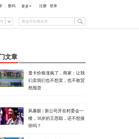
学
数码
注册
登录
更多
内
门文章
显卡价格涨疯了，商家：让我
们卖我们也不想卖，也不敢贸
然囤货
风暴眼 | 新公司开在村委会一
楼，38岁的王思聪，还不想接
班吗？