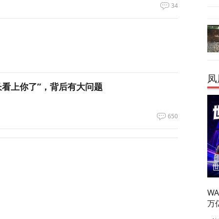
34
凤
长看上你了”，背后有大问题
650
电、运费暴涨……百年一遇大旱席卷欧洲重创
60
W
谈最新细节曝光
万