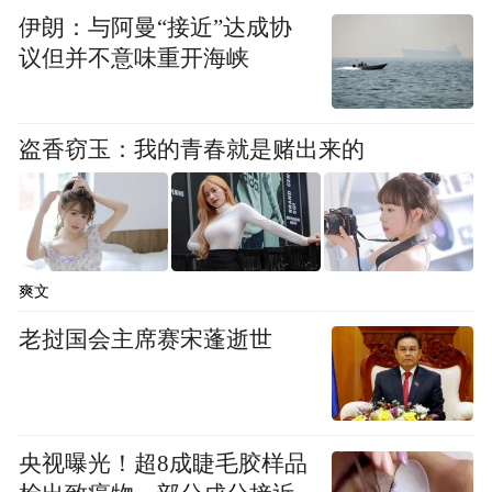
融业务提质增效
，境内个人存款14.87万亿
伊朗：与阿曼“接近”达成协
元，增幅13.70%；个人全量客户达7.57亿
议但并不意味重开海峡
人，管理个人客户金融资产突破18.50万亿
元；境内个人贷款和垫款8.68万亿元，增幅
盗香窃玉：我的青春就是赌出来的
资金资管业务稳步发展
5.33%。
，金融市场业
务资产规模超10万亿元；托管规模突破20万
亿元；打造“健养安”养老金融品牌，养老金
金融、养老产业金融、养老服务金融、养老
爽文
金融生态“四位一体”协同发展初见成效。
老挝国会主席赛宋蓬逝世
坚持以义取利
服务美好生活
加大普惠金融供给。
创新数字普惠产品，迭
央视曝光！超8成睫毛胶样品
代升级 “建行惠懂你”综合服务平台，助力缓