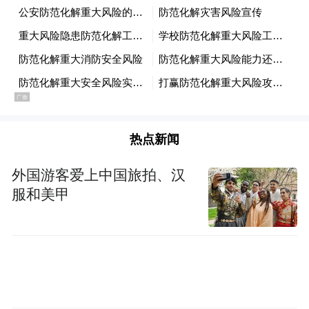
冀、长三角、粤港澳大湾区公司类贷款新增
超1.3万亿元。助力金融高水平开放，全年贸
易融资投放量1.82万亿元，跨境人民币结算
量突破4万亿元。扎实做好减费让利，有效降
低实体经济综合融资成本。
热点新闻
三大板块融合发展，综合化经营成效显著。
推进公司金融、个人金融、资金资管形成跨
外国游客爱上中国旅拍、汉
板块、跨区域、跨条线协同能力，释放高质
服和美甲
公司金融业务夯基固本
量发展动能。
，公司
机构客户1,082万户，较上年增加147万户；
公司类贷款保持快速增长态势, 境内公司类贷
个人金
款和垫款13.23万亿元，增幅20.01%。