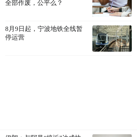
乡村振兴金融服务，持续完善“1211”乡村振
全部作废，公平么？
兴综合服务体系，约35万个“裕农通”服务点
“聚点成链”覆盖全国大部分乡镇及行政村；
8月9日起，宁波地铁全线暂
助力乡村治理，打造“阳光三务”（党务、村
停运营
务、财务）特色平台；涉农贷款余额3.82万
亿元，增幅27.11%；涉农贷款客户394.53万
户，增幅24.48%；以“强县做强行”加强经济
强县金融服务，推动城乡融合发展，有力支
持巩固拓展脱贫攻坚成果与乡村振兴有效衔
接。
支持惠民生促消费。
不断提高个人消费贷款
服务质效，保持市场领先优势。个人消费贷
款4,216.23亿元，增幅42.71%。优化手机银