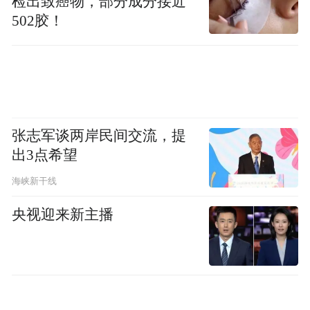
检出致癌物，部分成分接近
解小微企业融资难、融资贵问题。普惠金融
502胶！
贷款余额3.04万亿元，增幅29.40%；普惠金
融贷款客户317万户，较上年增加64.74万
户；“小微快贷”新模式产品累计为472万户普
惠客户提供贷款支持12.80万亿元。
张志军谈两岸民间交流，提
推动绿色转型发展。
打造涵盖绿色信贷、绿
出3点希望
色债券、绿色基金、绿色投资的多元化服务
海峡新干线
体系。2023年末，绿色贷款余额3.88万亿
央视迎来新主播
元，增幅41.19%；发行多笔绿色债券，发行
金额折合人民币超240亿元；推动ESG理念融
入全行经营管理，明晟ESG评级跃升至AA
级。