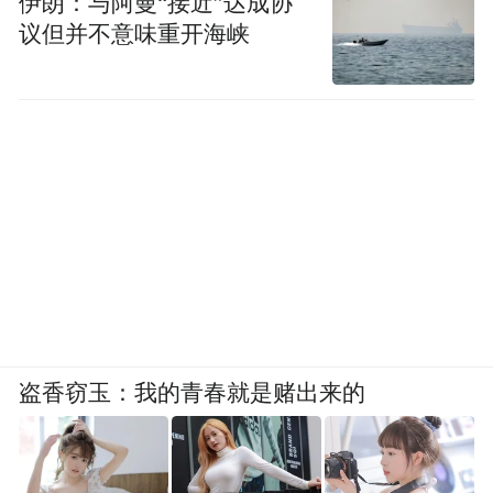
伊朗：与阿曼“接近”达成协
行、建行生活“双子星”企业级平台，月活用
议但并不意味重开海峡
户超2亿户，日活跃客户规模达2,600万户，
累计服务217个城市政府开展促消费活动，拉
动民生消费62.02亿元。
统筹发展与安全
夯实经营管理根基
数字化赋能精益运营。
加快数字金融基础设
施建设，打造“建行云”服务品牌，整体算力
规模和服务能力同业领先。推动实施“方舟计
划”，推进人工智能技术在智能客服、智能运
盗香窃玉：我的青春就是赌出来的
营、智能风控等场景的应用。推进渠道综合
化运营，旗舰类、综合类网点占比提升2.86
个百分点，基层网点减负赋能成效显现。加