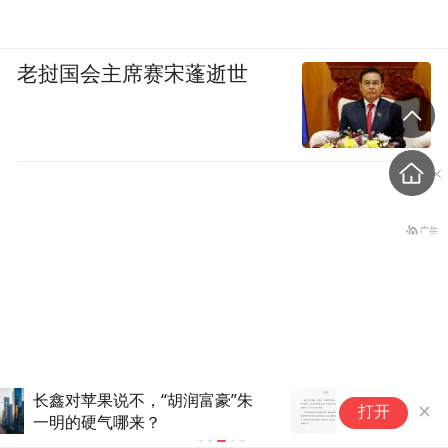
老挝国会主席赛宋蓬逝世
受台风“白海豚”影响，多个明星
打开
演唱会紧急取消
罕见，北京破天荒率先救