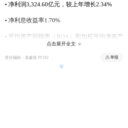
• 净利润3,324.60亿元，较上年增长2.34%
• 净利息收益率1.70%
• 平均资产回报率（ROA）和加权平均净资产
点击展开全文
收益率（ROE）分别为0.91%和11.56%
举报
责任编辑：袁鑫笛 PF182
• 资本充足率17.95%，不良贷款率1.37%，拨
备覆盖率239.85%
• 董事会建议派发现金股息每股0.40元（含
税）