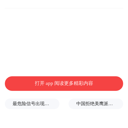
2024年3月28日，中国建设银行（股票代码
SH:601939；HK:00939）公布2023年度经营
业绩。2023年，建设银行以高质量发展为主
题，完整、准确、全面贯彻新发展理念，积
极践行金融工作的政治性、人民性，推动主
题教育有机融入中心工作，从严从实深化巡
视整改促进改革发展，服务实体经济质效持
续提升，风险管理基础巩固夯实，核心数据
打开 app 阅读更多精彩内容
表现良好，经营业绩符合预期。
聚焦主责主业
全面提质增效
最危险信号出现！全球能源大动脉岌岌可危
中国拒绝美鹰派副防长访华？弦外之音被热议
核心指标均衡协调，展现“稳中求进”价值韧