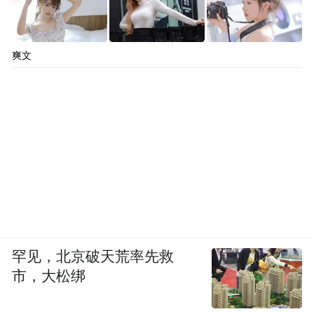
爽文
罕见，北京破天荒率先救
市，大松绑