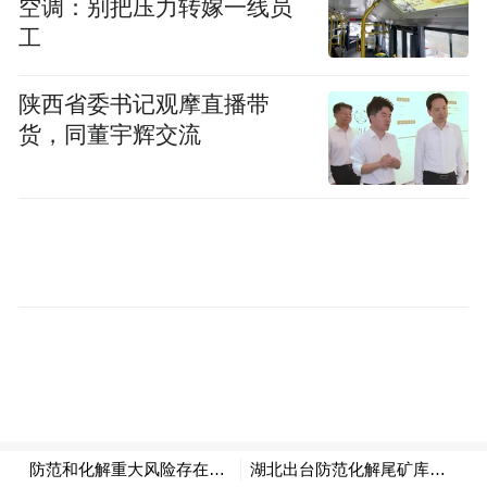
空调：别把压力转嫁一线员
济。
完善综合性金融服务，将金融资源配置
工
到经济社会发展的重大战略、重点领域和薄
弱环节。持续加大制造业、涉农、幸福产
陕西省委书记观摩直播带
货，同董宇辉交流
业、供应链、消费等重点领域金融供给。投
向制造业贷款2.70万亿元，增幅20.47%。民
营企业贷款5.40万亿元，增幅21.39%。战略
性新兴产业贷款2.24万亿元，增幅52.14%。
扎实服务科技金融，创新运用科创评价工
具，持续加大科技型企业融资支持，加快培
育新质生产力。科技贷款1.53万亿元，增幅
24.13%。大力发展数字金融，助力推动数实
融合，支持数字经济核心产业贷款余额近
7,000亿元。有力支持区域重大战略，京津