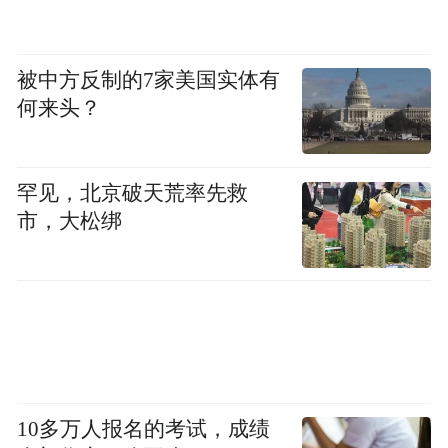
助力百姓住有所居。
深耕住房金融优势领
域，积极支持居民刚需和改善性住房需求，
被中方反制的7家美国实体有
探索住房金融服务新模式，推动房地产平稳
何来头？
发展。加大房地产领域“三大工程”支持力
度，已对接项目200多个，储备项目融资需求
170亿元。境内房地产行业贷款余额8,539.56
罕见，北京破天荒率先救
市，大松绑
亿元，增幅10.81%。加大保障性租赁住房金
融支持力度，住房租赁基金累计签约收购项
目25个，资产规模118.89亿元；公司类住房
租赁贷款余额3,254.48亿元，增幅34.38%；
REITs试点取得突破进展。
服务乡村全面振兴。
统筹做好新型城镇化和
10多万人报名的考试，成绩