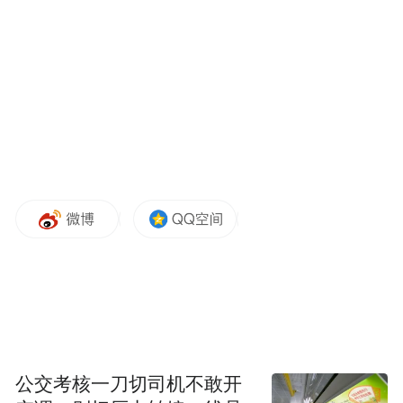
性。
截至2023年末，集团资产总额38.32万亿
元，增幅10.76%。核心资产保持合理增长，
发放贷款和垫款净额23.08万亿元，增幅
12.64%。负债总额35.15万亿元，增幅
10.81%。高质量负债持续拓展，吸收存款
27.65万亿元，增幅10.52%。盈利平稳增长，
全年实现净利润3,324.60亿元，增幅2.34%。
净利息收益率1.70%。平均资产回报率
（ROA）0.91%，加权平均净资产收益率
（ROE）11.56%，位居同业前列。资本充足
率17.95%，一级资本充足率14.04%，核心一
级资本充足率13.15%，均满足监管要求。
公交考核一刀切司机不敢开
加大资金支持力度，坚守本源服务实体经