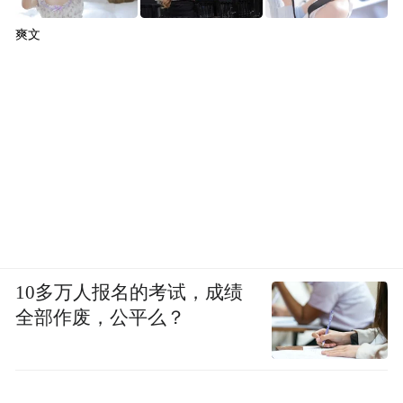
强精细化管控，全面推进成本管理，集团成
爽文
本收入比28.39%，保持同业较优水平。
持续完善全面风险管理体系。
推进集团一体
化风险统筹管理，加强资产质量跨周期管
控，完善新型风险管控手段，各类风险整体
可控。有效防范化解重点领域风险，在强化
房地产领域风险防控的同时，满足房地产企
业合理融资需求，做好“保交楼”金融服务，
10多万人报名的考试，成绩
积极稳妥开展地方债务风险化解工作，重点
全部作废，公平么？
领域风险管控符合预期。
坚持资产质量前瞻主动管控。
压实“三道防