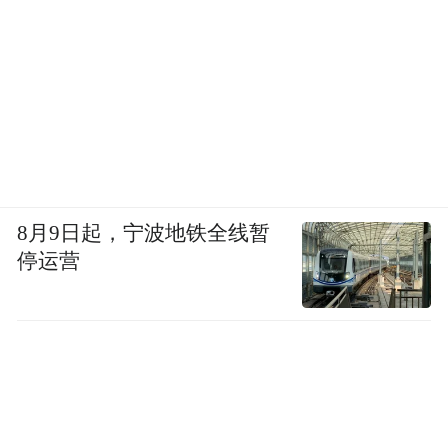
线”管理职责，客观认识风险隐患、把握风险
规律，加大不良资产处置化解力度，实现复
杂形势下的平稳运行。不良率1.37%，较上年
下降0.01个百分点；拨备覆盖率239.85%。
2024年是新中国成立75周年，也是建设银行
成立70周年。面对机遇与挑战并存的经营环
境，建设银行将坚决贯彻落实党的二十大、
8月9日起，宁波地铁全线暂
停运营
中央金融工作会议和中央经济工作会议精
神，以加快建设金融强国为目标，更好统筹
总量和结构、规模和效益、短期和长期、局
部和全域、发展和安全，推进金融高质量发
展，全力做好 “五篇大文章”，发挥传统优势
助力“三大工程”建设，以抓好重点领域风险