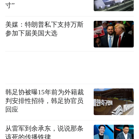
调整服务时间和员工人数，全力做好博鳌亚
寸”
洲论坛2017年年会期间金融服务工作。
美媒：特朗普私下支持万斯
参加下届美国大选
韩足协被曝15年前为外籍裁
判安排性招待，韩足协官员
回应
从雷军到余承东，说说那条
该死的传播铁律