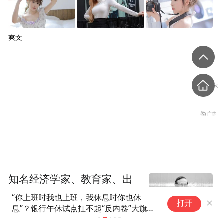
爽文
知名经济学家、教育家、出
版人高希均辞世，享年90岁
“你上班时我也上班，我休息时你也休
又升
打开
息”？银行午休试点扛不起“反内卷”大旗，
格：i
被误读剧本背后是公众真实的期待｜每经
涨价