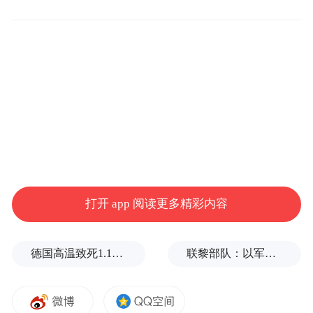
次博鳌亚洲论坛将会有来自各地的外国友
人，王剑的加入将会让沟通更自由，服务更
全面。
王剑是一名90后，曾在海南乃至全国农行的
安全保卫知识、综合业务技能、零售业务技
术比赛中获奖，是海南省农业银行青年岗位
能手。王剑说，在博鳌亚洲论坛年会期间，
他将尽职为年会的嘉宾及国内外游客服务，
打开 app 阅读更多精彩内容
有金融服务需求可以随时与他联系。
德国高温致死1.19万人，为2016年来最高纪录
联黎部队：以军单日向黎发射113枚炮弹