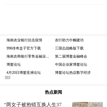
的银行卡后特别高兴。据了解，这家位于博
鳌小镇上的农行网点，在博鳌年会期间人流
量很大，“超级柜台”自2015年投入后，该行
方面不断对系统进行更新和维护，现在可以
实现九大功能。
“‘超级柜台’最大的特点是速度快，无论开
卡、挂失，还是密码重置等，办理速度均优
于传统柜台。”农业银行琼海市支行副行长吴
毓森介绍说，自助设备的引入和升级，提高
了业务办理效率，减少客户的排队等候时
间。
热点新闻
“两女子被抱错互换人生37