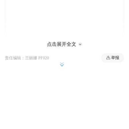
点击展开全文
举报
责任编辑：兰丽娜 PF020
“Welcome to BoAo. Here is the BoAo Branch of
the Agricultural Bank of China.”3月22日下
午，在中国农业银行琼海市博鳌支行，正向
一名外国游客介绍业务的是从农行琼海市支
行选派来的一名青年岗位能手王剑。外语精
通、业务熟练、精神面貌好是他的标签，此