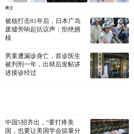
POS机具保障水平，农业银行琼海支行成应
爽文
急保障小分队进行全天候巡查，确保各类设
被核打击81年后，日本广岛
备正常运转。“我们成立了专项服务小组，保
废墟旁响起抗议声：拒绝拥
核
障年会金融服务。”吴毓森介绍说，为了满足
客户需求，在博鳌年会期间该支行还开通了
男童遭漏诊身亡，首诊医生
24小时服务电话，安排支行负责人接听，提
被判刑一年，出狱后发帖讲
升客户体验。
述接诊经过
除此之外，农行琼海市博鳌支行也对网点自
助设备进行升级，增加自助机具布放数量，
丰富业务办理渠道和提升业务办理速度，开
设博鳌年会服务窗口，专门为年会贵宾提供
中国5招齐出，“要打疼美
优质服务。同时也实行员工弹性排班，动态
国，也要让美国学会掂量分