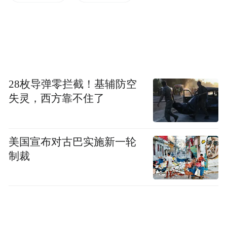
28枚导弹零拦截！基辅防空
失灵，西方靠不住了
中国农业银行琼海市博鳌支行。
美国宣布对古巴实施新一轮
智能银行效率高 超级柜台1分钟完成开卡流
制裁
程，“办卡这么快，真是不敢想象，以前办理
借记卡开卡，开通网上银行、电话银行等业
务，办完需要近20分钟。”在农行琼海市博鳌
支行“超级柜台”前，一名游客刚刚拿到新开