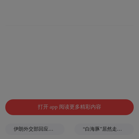
打开 app 阅读更多精彩内容
伊朗外交部回应特朗普战利品言论：美需赢得战争，再谈战利品
“白海豚”居然走出了古怪路径