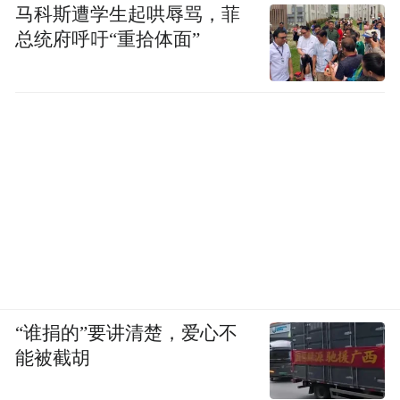
马科斯遭学生起哄辱骂，菲
总统府呼吁“重拾体面”
“谁捐的”要讲清楚，爱心不
能被截胡