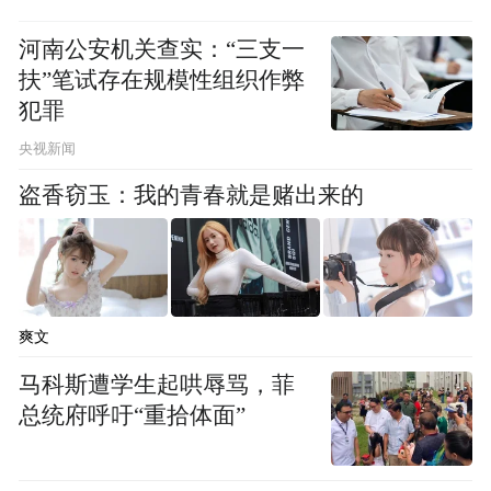
河南公安机关查实：“三支一
扶”笔试存在规模性组织作弊
犯罪
央视新闻
盗香窃玉：我的青春就是赌出来的
爽文
马科斯遭学生起哄辱骂，菲
总统府呼吁“重拾体面”