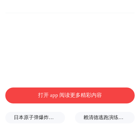
打开 app 阅读更多精彩内容
日本原子弹爆炸亲历者反对高市修改无核三原则，“她应该下台”
赖清德逃跑演练有美方人员参与，台媒体人：终于正式演练逃亡计划了