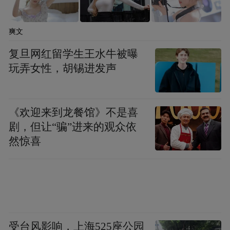
爽文
复旦网红留学生王水牛被曝
玩弄女性，胡锡进发声
《欢迎来到龙餐馆》不是喜
剧，但让“骗”进来的观众依
然惊喜
受台风影响，上海525座公园