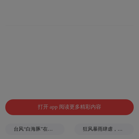
打开 app 阅读更多精彩内容
台风“白海豚”在浙江玉环登陆，大片树木被吹倒
狂风暴雨肆虐，台州一家电厂遭受猛烈冲击