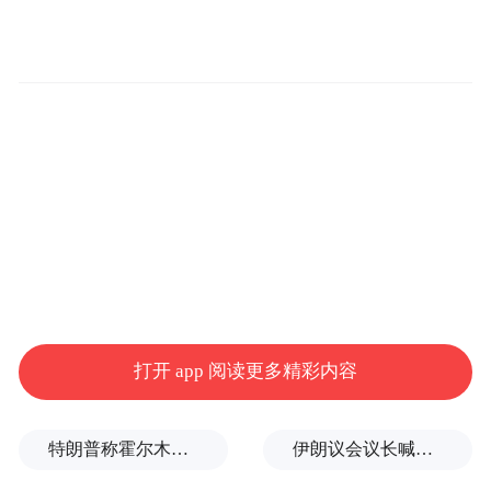
打开 app 阅读更多精彩内容
特朗普称霍尔木兹海峡协议尚未达成，正参与相关谈判
伊朗议会议长喊话：别再作秀了！