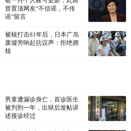
敬一丹个人账号更新，此前
曾置顶网友“不信谣，不传
谣”留言
被核打击81年后，日本广岛
废墟旁响起抗议声：拒绝拥
核
男童遭漏诊身亡，首诊医生
被判刑一年，出狱后发帖讲
述接诊经过