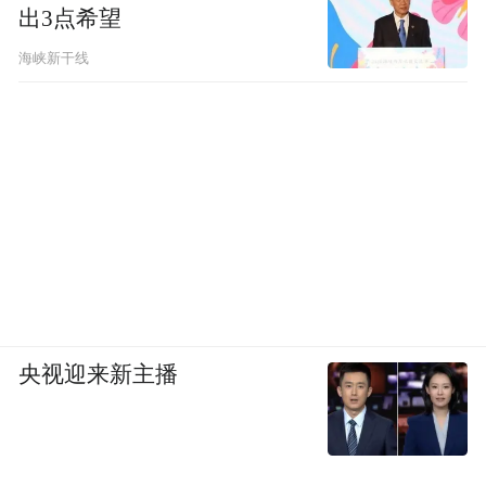
出3点希望
海峡新干线
名酒与智造：一场跨越千年的双向奔赴
央视迎来新主播
夜幕降临，华灯初上。高端圈层闭门晚宴在
上海富茂国际酒店举行。当古井贡酒·年份原