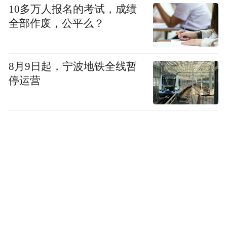
圆桌论道：转型深水区，中国企业如何破局
10多万人报名的考试，成绩
新质生产力？
全部作废，公平么？
参观结束后，一场干货满满的座谈会在交大
智邦会议室举行。与会嘉宾围绕"新质生产力
8月9日起，宁波地铁全线暂
停运营
下的中国智造转型之路"这一核心主题，从技
术、金融、产业等多个维度展开了深入的交
流与探讨。
凤凰网副总编辑张涛首先代表主办方致辞，
分享了凤凰网发起这场研学行的核心思考。
在他看来，十五五规划中 "全面实施人工智能
+" 行动的提出，恰恰踩中了中国最大的时代
红利：中国拥有全世界最完整的工业体系和