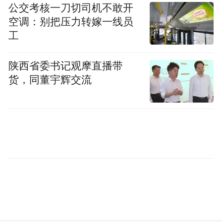
着预设路线平稳穿梭，将物料精准输送到各
公交考核一刀切司机不敢开
空调：别把压力转嫁一线员
个工位。在这个国内首个动力总成高端数控
工
加工装备国产化与智能制造集成验证基地
里，这些全部由交大智邦自主研发的装备，
陕西省委书记观摩直播带
正在有条不紊地完成航空航天发动机核心部
货，同董宇辉交流
件、汽车动力总成的精密加工。
从高端装备研发到产线数字化集成，从智慧
工厂建设到全生命周期服务，交大智邦已经
建成了集研发、转化、行业应用、技术支撑
于一体的协同创新平台。他们不只是卖机床
的设备商，而是能为航空航天、汽车、新能
源等领域的顶尖制造企业提供 "交钥匙" 工程
的整体解决方案提供商，帮助客户真正实现