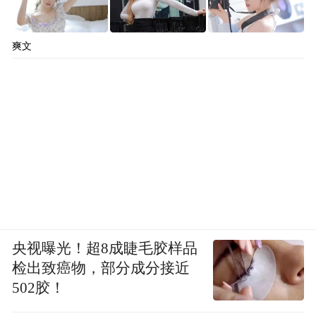
爽文
澳大利亚国家工程院外籍院士、南方科技大学创
新创业学院院长刘科
央视曝光！超8成睫毛胶样品
检出致癌物，部分成分接近
拥有 30 余年银行业管理经验的刘晓春副院
502胶！
长，则从金融与产业融合的视角，带来了对