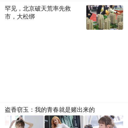
罕见，北京破天荒率先救
谈及中国制造业的核心优势，刘科感慨万
市，大松绑
千。他回忆起二十多年前跨国公司高薪挖走
国内人才的往事，而如今，当年 GE、微软研
究院培养的数万名工程师，已经分散到中国
各行各业，成为产业升级的中坚力量。"中国
每年毕业的工程师数量是全世界所有国家的
总和，这是我们最大的红利。工业文明不是
一天建成的，是一代代人积累出来的。" 他认
为，只要用好工程师红利，坚持长期主义，
中国智造一定能实现更大突破。
盗香窃玉：我的青春就是赌出来的