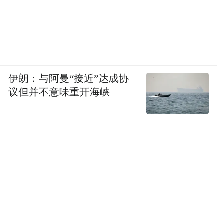
一杯好酒，需要在地下酒窖中经过数年甚至
数十年的陈酿，才能变得醇厚香浓；一项核
心技术，同样需要科研人员十年磨一剑的坚
守，才能实现从0到1的突破。在这个追求"短
平快"的时代，无论是古井贡酒坚守千年的酿
伊朗：与阿曼“接近”达成协
造工艺，还是交大智邦攻克"卡脖子"技术的
议但并不意味重开海峡
执着，都彰显了长期主义的力量。
当名酒与智造相遇，碰撞出的不仅是思想的
火花，更是中国文化自信与科技自信的完美
融合。
今天的中国，正处在从"制造大国"向"制造强
国"转型的关键时期。新质生产力的提出，为