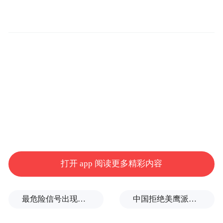
中国智造的"最后一公里"攻坚战
打开 app 阅读更多精彩内容
下午两点整，研学团一行身着统一工装，走
进交大智邦的标杆智能工厂。与传统工厂人
声鼎沸、油污遍地的印象截然不同，这里的
最危险信号出现！全球能源大动脉岌岌可危
中国拒绝美鹰派副防长访华？弦外之音被热议
车间干净整洁、秩序井然。