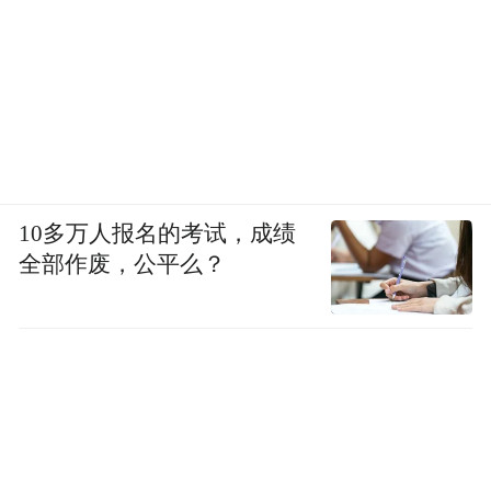
转型。面对人力成本上升、消费需求升级，
企业投建智能产业园，以科技破解产能与品
质瓶颈；同时紧贴市场创新产品，依托亳州
中医药资源推出养生新品，满足健康消费趋
势。白酒承载情绪价值与文化传承，必须与
时俱进、以变应变。本次研学以学习之心而
来，期待与科创企业深度交流，为传统产业
10多万人报名的考试，成绩
全部作废，公平么？
转型汲取更多经验。