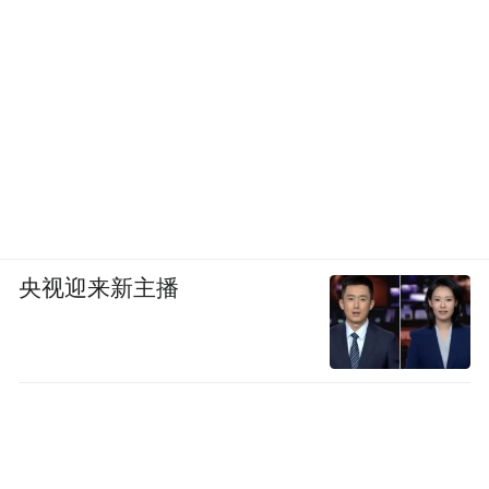
中国经济转型的深度思考。他坦言，过去几
年曾为经济增速放缓和新旧动能转换缓慢而
焦虑，但在走访了大量新质生产力企业后，
他判断中国经济新旧动能转换的转折点已经
到来。
刘晓春指出，过去我们对新旧动能转换存在
误解，认为就是用新产业替代传统产业。但
央视迎来新主播
事实证明，传统产业永远不会消失，真正的
转型是用新技术赋能传统产业，"吃穿用永远
有需求，但需求在不断变化。当新技术渗透
到每一个传统行业，创造出全新的产品和体
验时，新一轮经济增长就会被点燃。"