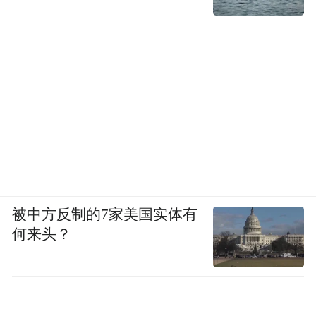
凤凰网副总编辑张涛
"古话说读万卷书不如行万里路，想要看懂中
国智造的现状，洞察未来的机会，坐在办公
室里看报告是远远不够的。" 张涛说，这正是
凤凰网联合古井贡酒发起 "中国智造研学行"
的初衷。同时他表示，未来研学行还将走进
古井贡酒的智能酿造基地，让这场双向的学
习和交流继续下去。
被中方反制的7家美国实体有
古井贡酒上海大区品牌分公司总经理姜晗则
何来头？
在致辞中介绍了古井贡酒在科技兴企方面的
探索与实践。她表示，古井贡酒历史绵延千
年，近年坚定推进智能化、数字化、法制化