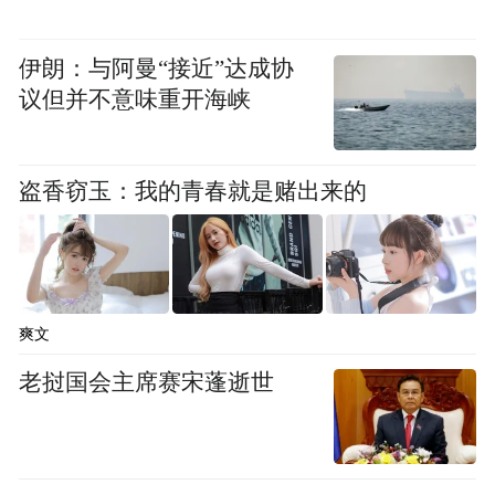
资本" 的混合所有制道路。
伊朗：与阿曼“接近”达成协
很多人说，中国智造最难的不是写论文，不
议但并不意味重开海峡
是拿专利，而是把实验室里的技术，变成能
稳定量产、能创造价值的生产线。这 "最后一
盗香窃玉：我的青春就是赌出来的
公里"，曾让无数科研成果束之高阁，也让无
数创业公司折戟沉沙。
但在交大智邦，高校提供技术和人才，企业
提供市场和场景，资本提供资金和资源，三
爽文
者形成了一个良性循环。"我们的核心团队，
老挝国会主席赛宋蓬逝世
很多都是上海交大的教授和博士。他们不是
在实验室里闭门造车，而是天天泡在车间
里，一起去解决实际问题。" 王永帅说。依托