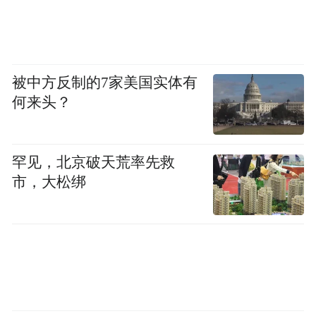
始终坚持"让传统的更原始，让现代的更智
能"的"1+1生产模式"，在发酵、投料等核心
环节极致传承古法工艺，同时大力推进标准
被中方反制的7家美国实体有
化、数字化、智能化改造。就在今年4
何来头？
月，"安徽古井贡固态白酒智能化酿造5G工
厂"成功入选《2025年5G工厂典型应用实
罕见，北京破天荒率先救
践》名录，成为传统制造业智能化转型的标
市，大松绑
杆。
无论是智能制造的精密严谨，还是白酒酿造
的匠心独运，本质上都是对品质的极致追
求，都是时间与耐心的结晶。