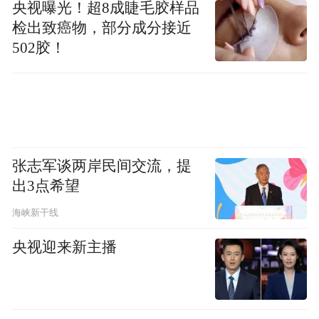
央视曝光！超8成睫毛胶样品
高效体系的科研底蕴，交大智邦把实验室里
检出致癌物，部分成分接近
的图纸变成了车间里的产品，把论文里的公
502胶！
式变成了实实在在的生产力。
这种 "把论文写在工厂车间里" 的精神，这种
对极致品质的追求、对长期主义的坚守，恰
恰与古井贡酒·年份原浆古20的酿造哲学一脉
张志军谈两岸民间交流，提
相承。
出3点希望
海峡新干线
从一粒饱满的红高粱，到一杯醇厚的年份原
浆，同样需要跨越无数个"最后一公里"：坚
央视迎来新主播
守传承千年的"九酝酒法"，选用富含矿物质
的无极水，在桃花盛开的时节制曲，然后在
地下酒窖中经过漫长的时光沉淀。古井贡酒