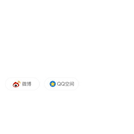
数十台高精度数控机床在无人值守的状态下
自动运转，机械臂以微米级的精度完成抓
取、加工、检测等一系列动作，AGV小车沿