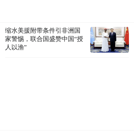
紧随其后，谷雨的第二步则迈在创新药上。
“青问的实力不止于此，我们要把原料端积累
的技术优势延伸到药物研发领域，让医药的
缩水美援附带条件引非洲国
家警惕，联合国盛赞中国“授
技术反哺我们的消费级产品。所以说，青问
人以渔”
的全称是‘青问制药’。”林雨汀分享道。而这
一命名本身也代表着，谷雨的布局并非擦边
“大健康”概念，而是真正要做药。
据林雨汀介绍，青问科研将聚焦天然产物与
小核酸这两个方向。这两个方向并非凭空出
现，而是谷雨现有科研成果的延续和进一步
发扬。天然产物方向，稀有人参皂苷CK被验
证可激活AMPK通路的优势具备作为创新药