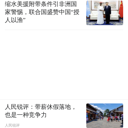
缩水美援附带条件引非洲国
的潜力，而青问制药也将在这一方向上与林
家警惕，联合国盛赞中国“授
圣彩院士团队展开深度制药研究。在小核酸
人以渔”
方向上，青问也计划在打造细胞泌素HME™
时使用的靶点筛查及包裹和靶向递送技术基
础上，探索推进制药研究。
目前，青问在创新药双管线上均有具体动
作。在小核酸方向，已构建多层次的外部合
作网络，包括与厦门大学化学化工学院在纳
米基因和药物载体方向开展课题合作，战略
投资西北工业大学科技转化企业艾领克，并
人民锐评：带薪休假落地，
引入2013年诺贝尔化学奖获得者、斯坦福大
也是一种竞争力
学结构生物学系终身教授担任科学顾问指导
人民锐评
AI筛选技术平台建设等。