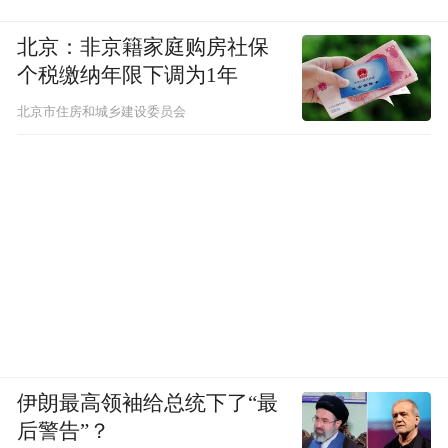
HME™也带去了系列新品的亮相。
北京：非京籍家庭购房社保
值得一提的是，三大核心原料不仅为谷雨自
个税缴纳年限下调为1年
身产品及功效升级带来赋能，更代表中国原
北京市住房和城乡建设委员会
料走上国际舞台。在刚刚过去的4月，谷雨青
问以原料供应商身份首次亮相被誉为“原料界
奥斯卡”的巴黎In-Cosmetics Global。这一展
会云集巴斯夫、科莱恩、亚什兰等全球顶尖
原料企业，来自80余个国家和地区的30000多
名专业观众到场。谷雨青问收到来自欧洲、
美国、日韩及东南亚客户的多个合作意向，
其中细胞泌素HME™成为关注度和问询度最
高的原料。“几乎所有对我们表达兴趣的客
伊朗最高领袖给总统下了“最
户，都把这个成分放在第一位。”林雨汀在演
后警告”？