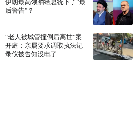
伊朗最高领袖给总统下了“最
“青问”的核心驱动力。
后警告”？
青问的起点也站得更高。2025年9月，“厦门
大学—谷雨生物医药联合研究中心”在厦门大
“老人被城管撞倒后离世”案
学揭牌，由中国科学院院士、厦门大学生命
开庭：亲属要求调取执法记
录仪被告知没电了
科学学院林圣彩教授担任研究中心主任。林
圣彩院士团队是全球“溶酶体—AMPK通路”
研究的开创者和领军力量。过去20年，该团
队以一系列原创科学发现重新定义了AMPK
的激活机制——从“能量感受器”转向“溶酶体
葡萄糖感知”，被国际同行评价为“范式转
变”。其中4项核心成果分别入选2012年“中国
科学十大进展”，以及2017、2022和2025年