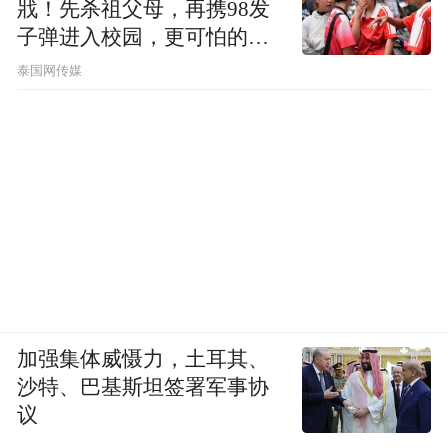
戕！先杀祖父母，再携98发
子弹进入校园，更可怕的细
节公布了
泰国网传媒
加强集体威慑力，土耳其、
沙特、巴基斯坦签署军事协
议