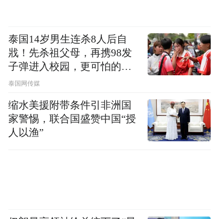
泰国14岁男生连杀8人后自
戕！先杀祖父母，再携98发
子弹进入校园，更可怕的细
节公布了
泰国网传媒
缩水美援附带条件引非洲国
家警惕，联合国盛赞中国“授
人以渔”
“芯”突破：让中国原料走上国际舞台
真正让谷雨区别于同行的，还在于其核心原
料上的创新转化能力，这也是“青囊”升级为