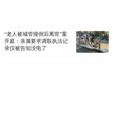
通过溶酶体途径激活AMPK通路，具备整体
抗衰功能。这一独家且拥有完全自主知识产
权的原料将作为谷雨及青问进一步将科研延
伸至大健康领域的重要抓手。
“老人被城管撞倒后离世”案
开庭：亲属要求调取执法记
基于“智能基因级靶点筛选技术”，谷雨推出
录仪被告知没电了
的第三大核心原料细胞泌素HME™，是行业
首个完全合规的人工仿生外泌体，通过化妆
品原料目录中合规原料及AI筛选最佳比例精
准模拟人源外泌体结构及功能，避免了人源
外泌体的多重风险。可有效激活年轻表皮干
细胞、减少衰老细胞。在5月21日“2026中国
化妆品科学技术大会”上，谷雨细胞泌素