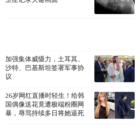
科研基金，将联手国内多家高校及科研院所
的专家教授在国人肤质基础库建设、细分人
群精细化研究、皮肤与体质关联机制等方向
上攻坚，并形成可赋能行业的研究基础。
持续增厚的科研地基，反映在谷雨的市场表
加强集体威慑力，土耳其、
现上，是一连串的数据突破：2025年，谷雨
沙特、巴基斯坦签署军事协
议
品牌总销售额突破60亿元。根据第三方机构
的数据统计，线上交易额与品牌力两个维度
26岁网红直播时轻生！给韩
同步进入全国前三。同时，按欧睿国际2025
国偶像送花竟遭极端粉圈网
年最新调研，国货品牌旗下美白面部护肤品
暴，辱骂持续多日将她逼死
2023至2025年零售额计算，谷雨连续三年位
居全国第一，且市场份额持续提升。