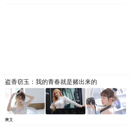
而在天然产物管线，也在今年4月迎来初步阶
段性进展，青问的稀有人参皂苷CK成功获得
美国食品药品监督管理局（FDA）DMF Ⅱ类
备案（备案号：043987）。与此同时，该原
料也正在中国开展临床前研究。
可以看到，无论是护肤品原料，还是科学营
盗香窃玉：我的青春就是赌出来的
养口服产品和创新药，谷雨都是反复利用同
一成分或者同一底层技术在不断加强，这就
是谷雨所阐述的未来十年科研战略思考与格
局：“一份研发投入，三业共生。科研进展到
爽文
哪里，产品和业务就做到哪里。”