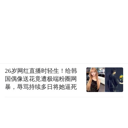
“你们这些年给予谷雨的信任和资源，没有被
浪费，它们正在长成更大的东西。从护肤品
到创新药，这条路很长，但有各位同行，我
们有信心走得更远。”
“十五五”规划反复强调“科技自立自强”与“现
代化产业体系”，正在改写大消费企业的估值
26岁网红直播时轻生！给韩
逻辑——从“流量乘以渠道”转向“科研乘以产
国偶像送花竟遭极端粉圈网
业链”。谷雨用第一个十年，为这个转变写下
暴，辱骂持续多日将她逼死
注脚：向下扎根搭建全栈自研体系，向上生
长实现创“芯”突破与科研链接。而下一个十
年，谷雨布局生命健康产业的路线图也已清
晰描绘。