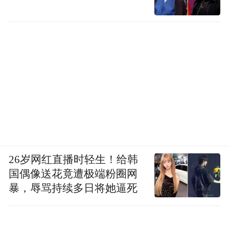
讲中提到。从品牌商到原料供应商，身份的
转换本身就是一种能力证明。
新曲线：一套科研投入覆盖三线产出
当国货化妆品品牌陆续触及百亿规模、流量
红利退潮，“第二增长曲线”几乎成为行业必
答题，而谷雨的回答是分两步从护肤品延伸
至保健品与创新药的多线布局。林雨汀用一
句话概括了底层商业逻辑——“同一科研投
26岁网红直播时轻生！给韩
入，覆盖三线产出，实现研发资源的结构性
国偶像送花竟遭极端粉圈网
暴，辱骂持续多日将她逼死
复用。”
第一步是进军科学营养口服赛道。在论坛当