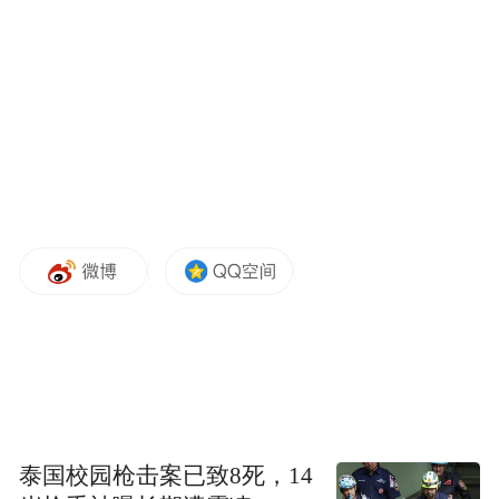
事长颜江瑛，中国科学院院士、厦门大学生
命科学学院教授林圣彩，中国药科大学教
授、博士生导师吴建新等领导、专家及学者
等也出席论坛并展开深入交流
压舱石：以全栈自研支撑高质量成长
“支撑谷雨十年高质量成长的底层能力，绝对
不是外界流传的营销能力、流量能力，而是
我们从十年前就开始搭建的‘全栈自研’体
系。”论坛开场演讲，谷雨总裁、品牌联合创
始人林雨汀带着另一个身份——青问制药董
事长、总经理登场。
泰国校园枪击案已致8死，14