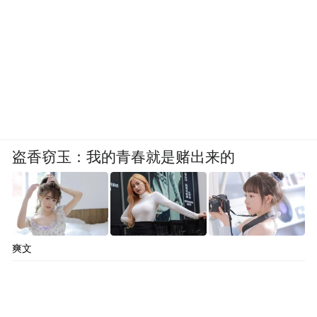
天，“谷雨四时有方”这名字首次曝光，作为
该集团旗下的保健品品牌，它锚定的并非基
础滋补，而是更高阶的精准抗衰。该产品将
以稀有人参皂苷CK功效支点，是青问科研成
果在不同赛道的应用落地。“以衰老生物学
中‘AMPK—SIRT1—PGC-1α三枢纽长寿轴’为
科学基石，以中国经典古方为灵感，遵循君
盗香窃玉：我的青春就是赌出来的
臣佐使的配方理念，以青问独家的稀有人参
皂苷CK为核心原料，复配遵循道地产地的中
国植萃成分。”林雨汀在演讲中解释了这一选
择的逻辑：“一方水土养一方人，经过千年实
爽文
践流传下来的中国传统植萃与国人体质之间
存在更高的生物相容性。”而这也就不难理