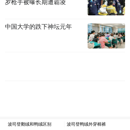
岁枪手被曝长期遭霸凌
林雨汀解释，所谓“全栈自研”不仅是对原料
做深入研究，还要自己掌握原料的科技自立
与全链自主。国货美妆谈“研发”的企业众
中国大学的跌下神坛元年
多，但真正做到深入原料端开展基础研究，
并做到全部核心原料自研自产，拥有完全自
主知识产权的，屈指可数。