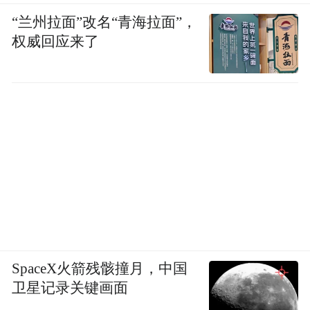
“中国生命科学十大进展”。最新突破是2024
“兰州拉面”改名“青海拉面”，
年12月在Nature上背靠背发表两篇论文，揭
权威回应来了
示了石胆酸发挥抗衰和延寿作用的分子机
制。
而从此次论坛所披露的信息来看，双方合作
又再上台阶。林圣彩院士及其团队与青问将
在抗衰老领域前沿科学基础研究以及相关慢
性病药物开发等领域展开深度合作，院士级
科学家与企业进行长期深度科研协同，在行
业公开信息中尚属罕见。
SpaceX火箭残骸撞月，中国
卫星记录关键画面