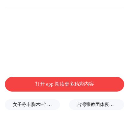
打开 app 阅读更多精彩内容
女子称丰胸术9个月后确诊乳腺癌，医美机构：手术不可能引发癌症，建议走司法途径
台湾宗教团体疫情期间求购新冠疫苗被骗10亿，蒋万安：民进党的错
论坛当天，中国香料香精化妆品工业协会理