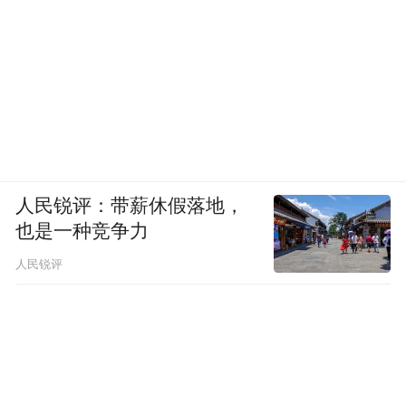
包裹技术和靶向递送技术实现深层渗透与精
准结合黑色素细胞表面独有MC1R受体，提
升美白效能。凭借多年对该成分的投入，谷
雨占据全球光甘草定大部分使用量，在消费
者心智、技术、上下游产业链上都实现了压
倒性掌控，大幅拉开自身与行业光甘草定现
有水平的领先优势。
人民锐评：带薪休假落地，
也是一种竞争力
在“智酶仿生生物合成技术”支持下，谷雨借
助AI筛选技术实现了对稀有人参皂苷CK的高
人民锐评
纯度量产，并完成了行业首个稀有人参皂苷
新原料备案。更重要的是，稀有人参皂苷CK
在抗衰老维度上表现突出，林圣彩院士团队
通过关键实验已证明，稀有人参皂苷CK能够