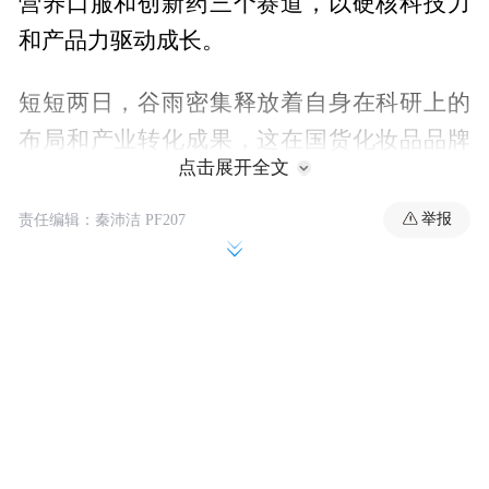
营养口服和创新药三个赛道，以硬核科技力
和产品力驱动成长。
短短两日，谷雨密集释放着自身在科研上的
布局和产业转化成果，这在国货化妆品品牌
点击展开全文
中极为鲜见。在中国化妆品全渠道交易额突
破万亿、国货零售份额跨过57%的行业拐点
举报
责任编辑：秦沛洁 PF207
上，一家年销60亿的化妆品公司为什么要把
下一程押在生命健康产业？谷雨用一场论坛
给出回答。