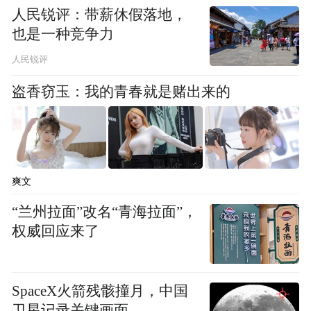
将上述工厂整合建设为超级工厂外，也将成
人民锐评：带薪休假落地，
为谷雨科研的“超级大脑”。在最上游的种植
也是一种竞争力
端，谷雨在新疆喀什还建有超200亩的光果甘
人民锐评
草科研种植基地，联合新疆石河子大学开展
盗香窃玉：我的青春就是赌出来的
高产优质栽培技术研究，将“全链自主”延伸
到种植层面，更带动当地就业、产业能级和
环保效益的三重提升。
爽文
谷雨在基础研究端的布局同样少见。据了
解，谷雨已采集超5万人动态运营大样本，沉
“兰州拉面”改名“青海拉面”，
权威回应来了
淀近160万项肤质研究指标由此建立基础数据
库。在前一天前举行的“2026中国化妆品科学
技术大会”上，谷雨还正式揭牌成立“中国人
SpaceX火箭残骸撞月，中国
肤质与体质科学研究中心”，并同步设立专项
卫星记录关键画面