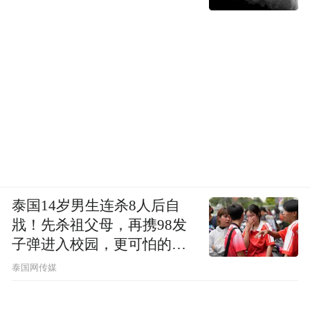
在青问这套产学研用深度融合的体系之下，
谷雨以三大自研核心技术完成了其持续迭代
泰国14岁男生连杀8人后自
的创“芯”突破。
戕！先杀祖父母，再携98发
子弹进入校园，更可怕的细
依托“熔融结晶提纯技术”，谷雨将光甘草定
节公布了
泰国网传媒
纯度推至99%的行业最高水平，并以28纳米