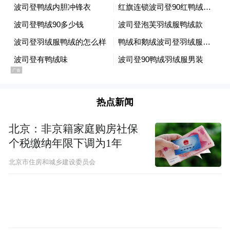
谷雨的“地基”经过十年搭建，已足够厚实。
研发端，拥有超4000平方米的青问研发中
心，下设八大功能性实验室，旗下检测机构
热点新闻
同时具备国家CMA与CNAS双重资质。在生
产端，4.5万平方米的高水平化妆品工厂配备
北京：非京籍家庭购房社保
个税缴纳年限下调为1年
14条自动化生产线；更关键是同时自建有合
成生物、化学合成及植物提取三家高水平原
北京市住房和城乡建设委员会
料工厂这在行业是少见的。值得一提的是，
一座近25万平方米的全球科研及智能制造中
心超级工厂即将在广州黄埔投入建设，除了