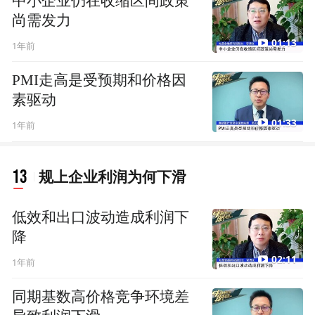
中小企业仍在收缩区间政策
尚需发力
01:13
1年前
PMI走高是受预期和价格因
素驱动
01:33
1年前
13
规上企业利润为何下滑
低效和出口波动造成利润下
降
02:11
1年前
同期基数高价格竞争环境差