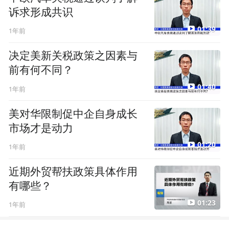
诉求形成共识
01:39
1年前
决定美新关税政策之因素与
前有何不同？
01:40
1年前
美对华限制促中企自身成长
市场才是动力
01:20
1年前
近期外贸帮扶政策具体作用
有哪些？
01:23
1年前