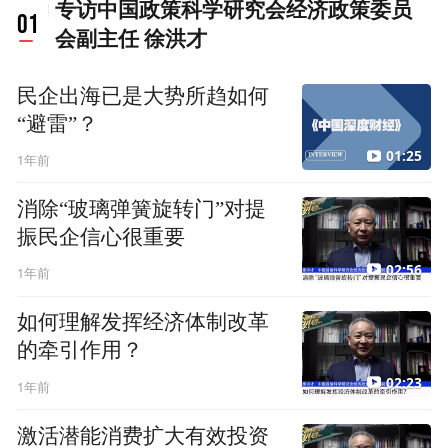
专访中国政策科学研究会经济政策委员
01
会副主任 徐洪才
民企出海已是大势所趋如何
“避雷”？
01:25
1年前
消除“玻璃弹簧旋转门”对提
振民企信心很重要
02:56
1年前
如何理解发挥经济体制改革
的牵引作用？
02:23
1年前
激活潜能消费扩大有效投资