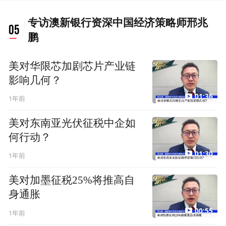
专访澳新银行资深中国经济策略师邢兆
05
鹏
美对华限芯加剧芯片产业链
影响几何？
01:36
1年前
美对东南亚光伏征税中企如
何行动？
01:30
1年前
美对加墨征税25%将推高自
身通胀
00:55
1年前