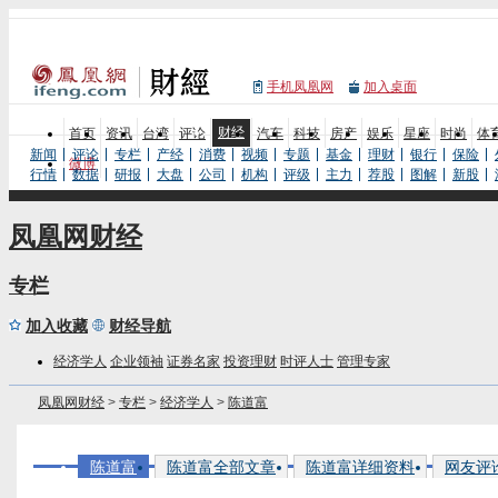
手机凤凰网
加入桌面
财经
首页
资讯
台湾
评论
汽车
科技
房产
娱乐
星座
时尚
体
新闻
评论
专栏
产经
消费
视频
专题
基金
理财
银行
保险
微博
行情
数据
研报
大盘
公司
机构
评级
主力
荐股
图解
新股
凤凰网财经
专栏
加入收藏
财经导航
经济学人
企业领袖
证券名家
投资理财
时评人士
管理专家
凤凰网财经
>
专栏
>
经济学人
>
陈道富
陈道富
陈道富全部文章
陈道富详细资料
网友评