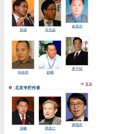
俞宪忠
孙涤
马光远
茅于轼
向松祚
赵晓
更多
北京专栏作者
谢国忠
汤敏
周其仁