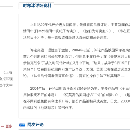
时寒冰详细资料
上世纪90年代开始进入新闻界，先做新闻后做评论。主要新闻作
情田中(日本外相田中真纪子专访)》、《他们为何卖血？》、《串在
》
活的日子》等，每一篇报道都经过认真采访和亲身调查。
月
评论尖锐、理性富于激情。2004年以前，评论作品以国际评论
前几个月断言印巴虽然屯兵百万，但用意不在战争；在《美伊三月大
伊拉克战争“开战的时间估计就在3月中下旬。”结果，战争于3月19
来解？》曾在国际范围内引发广泛争议，美国、英国记者在跟进调查
，《上海
论。《从售岛传闻看俄首富命运》，普京的操作手法正如其所料……
金报和现
曾作为中
2004年后，评论以时政评论和财经评论为主。主要作品有《全
层持股绕不开的难题》、《切莫高估美国起诉“二许”的威慑力》、《
在不同利益集团有利改革》等。部分作品被翻译成英文、日文。200
内出版的《地球母亲》等书作序。
网友评论
更多