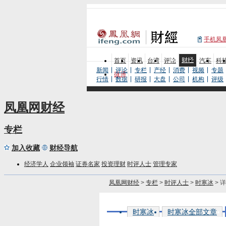
手机凤
财经
首页
资讯
台湾
评论
汽车
科
新闻
评论
专栏
产经
消费
视频
专题
微博
行情
数据
研报
大盘
公司
机构
评级
凤凰网财经
专栏
加入收藏
财经导航
经济学人
企业领袖
证券名家
投资理财
时评人士
管理专家
凤凰网财经
>
专栏
>
时评人士
>
时寒冰
> 
时寒冰
时寒冰全部文章