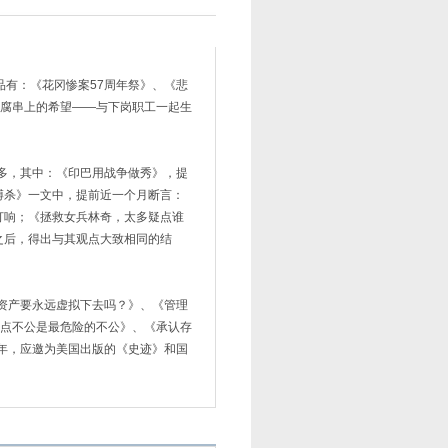
品有：《花冈惨案57周年祭》、《悲
豆腐串上的希望——与下岗职工一起生
为多，其中：《印巴用战争做秀》，提
搏杀》一文中，提前近一个月断言：
日打响；《拯救女兵林奇，太多疑点谁
之后，得出与其观点大致相同的结
民资产要永远虚拟下去吗？》、《管理
起点不公是最危险的不公》、《承认存
3年，应邀为美国出版的《史迹》和国