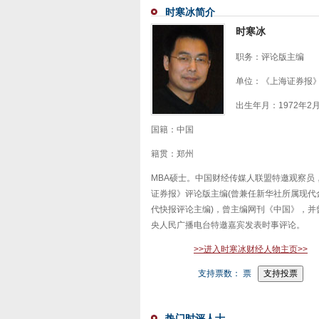
时寒冰简介
时寒冰
职务：评论版主编
单位：《上海证券报
出生年月：1972年2
国籍：中国
籍贯：郑州
MBA硕士。中国财经传媒人联盟特邀观察员
证券报》评论版主编(曾兼任新华社所属现代
代快报评论主编)，曾主编网刊《中国》，并
央人民广播电台特邀嘉宾发表时事评论。
>>进入时寒冰财经人物主页>>
支持票数：
票
热门时评人士