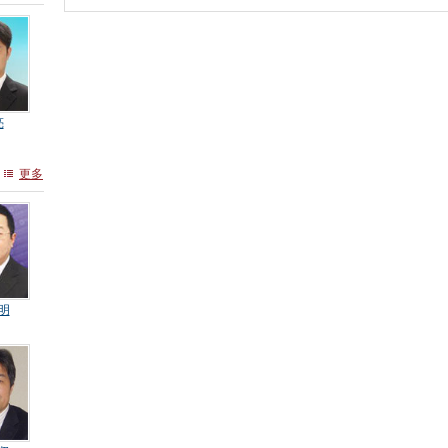
亮
更多
明