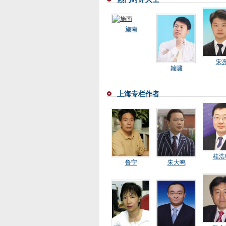
施南
宋
翰啸
上海专栏作者
桂浩
鲁宁
朱大鸣