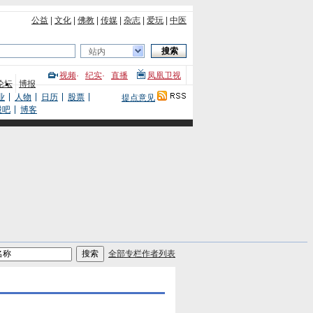
公益
|
文化
|
佛教
|
传媒
|
杂志
|
爱玩
|
中医
站内
视频
·
纪实
·
直播
凤凰卫视
论坛
博报
业
人物
日历
股票
提点意见
股吧
博客
全部专栏作者列表