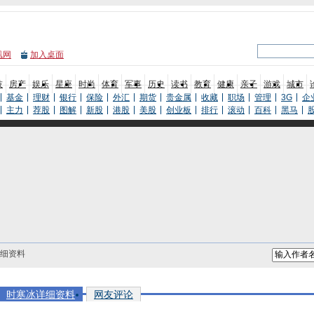
凰网
加入桌面
技
房产
娱乐
星座
时尚
体育
军事
历史
读书
教育
健康
亲子
游戏
城市
基金
理财
银行
保险
外汇
期货
贵金属
收藏
职场
管理
3G
企
主力
荐股
图解
新股
港股
美股
创业板
排行
滚动
百科
黑马
详细资料
时寒冰详细资料
网友评论