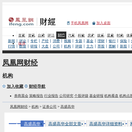
手机凤凰网
加入桌面
财经
首页
资讯
台湾
评论
汽车
科技
房产
娱乐
星座
时尚
体
新闻
评论
专栏
产经
消费
视频
专题
基金
理财
银行
保险
微博
行情
数据
研报
大盘
公司
机构
评级
主力
荐股
图解
新股
凤凰网财经
机构
加入收藏
财经导航
券商晨会
策略报告
行业报告
公司研究
个股评级
基金研报
机构看盘
机构点
凤凰网财经
>
机构
>
证券公司
>
高盛高华
高盛高华
高盛高华全部文章
高盛高华详细资料