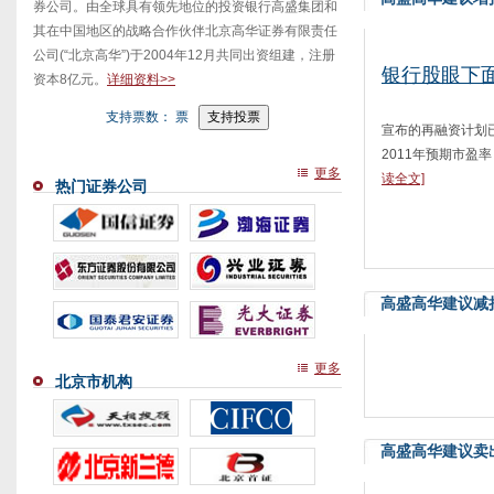
券公司。由全球具有领先地位的投资银行高盛集团和
其在中国地区的战略合作伙伴北京高华证券有限责任
公司(“北京高华”)于2004年12月共同出资组建，注册
银行股眼下
资本8亿元。
详细资料>>
支持票数：
票
宣布的再融资计划
2011年预期市盈
更多
读全文]
热门证券公司
高盛高华建议减
更多
北京市机构
高盛高华建议卖