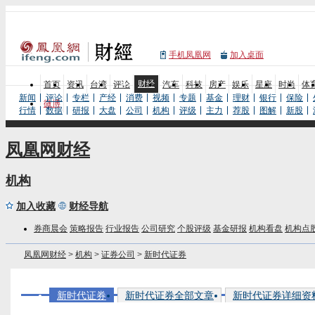
手机凤凰网
加入桌面
财经
首页
资讯
台湾
评论
汽车
科技
房产
娱乐
星座
时尚
体
新闻
评论
专栏
产经
消费
视频
专题
基金
理财
银行
保险
微博
行情
数据
研报
大盘
公司
机构
评级
主力
荐股
图解
新股
凤凰网财经
机构
加入收藏
财经导航
券商晨会
策略报告
行业报告
公司研究
个股评级
基金研报
机构看盘
机构点
凤凰网财经
>
机构
>
证券公司
>
新时代证券
新时代证券
新时代证券全部文章
新时代证券详细资