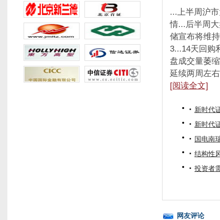
...上半周
情...后半周
储宣布将维持
3...14天
盘成交量萎缩至
延续两周左右.
[阅读全文]
新时代
新时代
国电南
结构性
投资者
网友评论