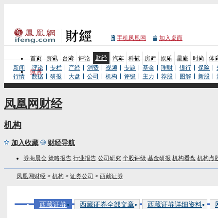
手机凤凰网
加入桌面
财经
首页
资讯
台湾
评论
汽车
科技
房产
娱乐
星座
时尚
体
新闻
评论
专栏
产经
消费
视频
专题
基金
理财
银行
保险
微博
行情
数据
研报
大盘
公司
机构
评级
主力
荐股
图解
新股
凤凰网财经
机构
加入收藏
财经导航
券商晨会
策略报告
行业报告
公司研究
个股评级
基金研报
机构看盘
机构点
凤凰网财经
>
机构
>
证券公司
>
西藏证券
西藏证券
西藏证券全部文章
西藏证券详细资料