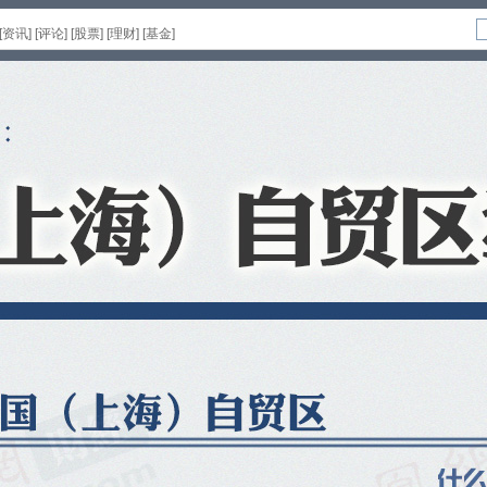
[
资讯
] [
评论
] [
股票
] [
理财
] [
基金
]