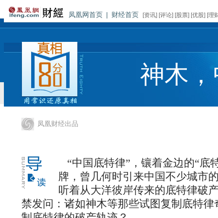
凤凰网首页
|
财经首页
[
资讯
] [
评论
] [
股票
] [
优股
] [
理
神木，
凤凰财经出品
“中国底特律”，镶着金边的“底
牌，曾几何时引来中国不少城市
听着从大洋彼岸传来的底特律破
禁发问：诸如神木等那些试图复制底特律
制底特律的破产轨迹？