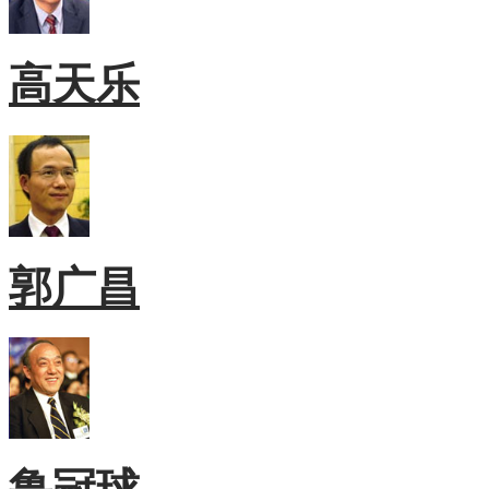
高天乐
郭广昌