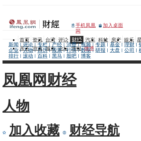
手机凤凰
加入桌面
网
财经
首页
资讯
台湾
评论
汽车
科技
房产
娱乐
新闻
评论
专栏
产经
消费
视频
专题
基金
理财
亲子
游戏
城市
论坛
博报
微博
企业
人物
日历
股票
行情
数据
研报
大盘
公司
排行
滚动
百科
黑马
股吧
博客
凤凰网财经
人物
加入收藏
财经导航