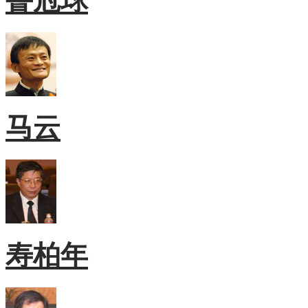
鲁冠球
马云
寿柏年