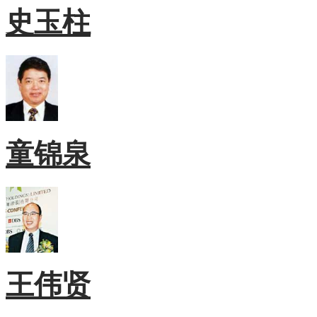
史玉柱
童锦泉
王伟贤