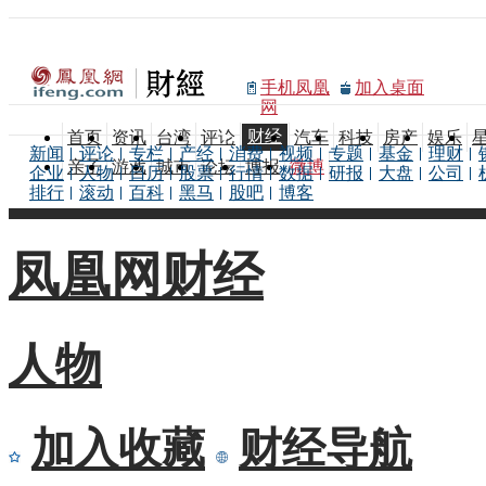
手机凤凰
加入桌面
网
财经
首页
资讯
台湾
评论
汽车
科技
房产
娱乐
新闻
评论
专栏
产经
消费
视频
专题
基金
理财
亲子
游戏
城市
论坛
博报
微博
企业
人物
日历
股票
行情
数据
研报
大盘
公司
排行
滚动
百科
黑马
股吧
博客
凤凰网财经
人物
加入收藏
财经导航