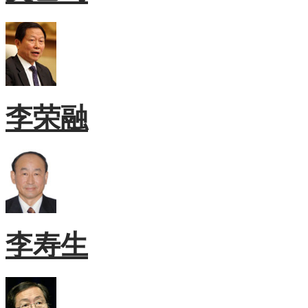
李荣融
李寿生