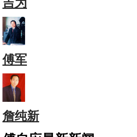
吉为
傅军
詹纯新