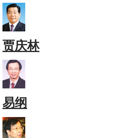
贾庆林
易纲