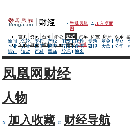
手机凤凰
加入桌面
网
财经
首页
资讯
台湾
评论
汽车
科技
房产
娱乐
新闻
评论
专栏
产经
消费
视频
专题
基金
理财
亲子
游戏
城市
论坛
博报
微博
企业
人物
日历
股票
行情
数据
研报
大盘
公司
排行
滚动
百科
黑马
股吧
博客
凤凰网财经
人物
加入收藏
财经导航