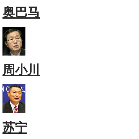
奥巴马
周小川
苏宁