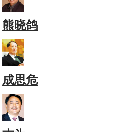
熊晓鸽
成思危